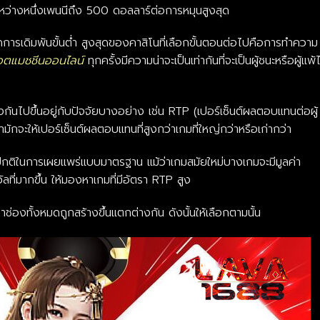
ะหว่างหนึ่งเพนนีถึง 500 ดอลลาร์ต่อการหมุนสูงสุด
ำกัดการเดิมพันขั้นต่ำ สูงสุดของคาสิโนที่เลือกขั้นตอนต่อไปคือการทำความ
อตแมชชีนออนไลน์
ทุกครั้งมีความน่าจะเป็นเท่ากันที่จะเป็นผู้ชนะหรือผู้แพ้ไ
ันไปขึ้นอยู่กับปัจจัยบางอย่าง เช่น RTP (เปอร์เซ็นต์ผลตอบแทนต่อผู้
ามักจะให้เปอร์เซ็นต์ผลตอบแทนที่สูงกว่าเกมที่ใหญ่กว่าหรือเก่ากว่า
งปกติในการเผยแพร่แบบมาตรฐาน แม้ว่าเกมสมัยใหม่บางเกมจะมีมูลค่า
ี่มากขึ้น ให้มองหาเกมที่มีอัตรา RTP สูง
าช่องทั้งหมดถูกสร้างขึ้นแตกต่างกัน ดังนั้นให้เลือกตามนั้น