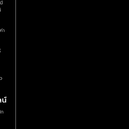
มี
์
ค่า
์
ัว
ลน์
ัก