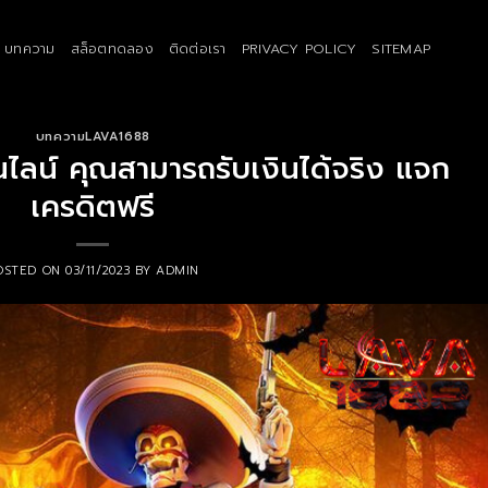
บทความ
สล็อตทดลอง
ติดต่อเรา
PRIVACY POLICY
SITEMAP
บทความLAVA1688
ไลน์ คุณสามารถรับเงินได้จริง แจก
เครดิตฟรี
OSTED ON
03/11/2023
BY
ADMIN