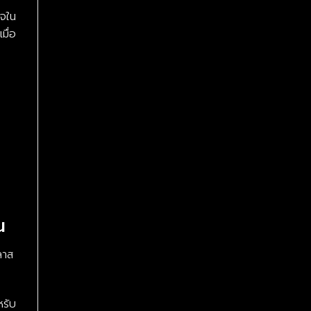
ใจใน
มื่อ
น
ลาส
หรับ