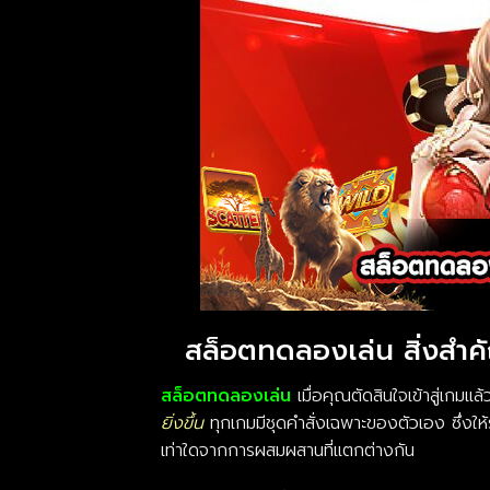
สล็อตทดลองเล่น สิ่งสำคั
สล็อตทดลองเล่น
เมื่อคุณตัดสินใจเข้าสู่เกมแ
ยิ่งขึ้น
ทุกเกมมีชุดคำสั่งเฉพาะของตัวเอง ซึ่งใ
เท่าใดจากการผสมผสานที่แตกต่างกัน