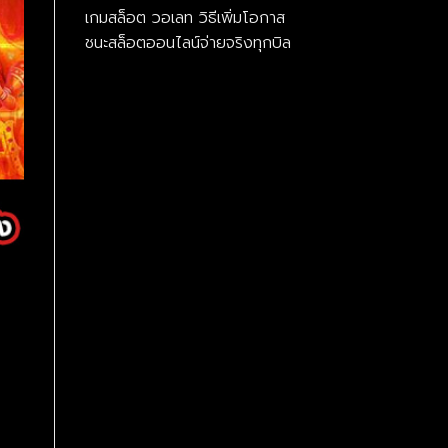
เกมสล็อต วอเลท วิธีเพิ่มโอกาส
ชนะสล็อตออนไลน์จ่ายจริงทุกบิล