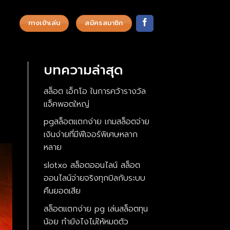
ทางเข้าเล่น
สมัครสมาชิก
บทความล่าสุด
สล็อต เอ็กโอ ในการคว้ารางวัล
แจ็คพอตใหญ่
pgสล็อตแตกง่าย เกมสล็อตจ่าย
เงินง่ายที่มีฟีเจอร์พิเศษหลาก
หลาย
slotxo สล็อตออนไลน์ สล็อต
ออนไลน์จ่ายจริงทุกบิลกับระบบ
คืนยอดเสีย
สล็อตแตกง่าย pg เล่นสล็อตทุน
น้อย ทำยังไงไม่ให้หมดตัว