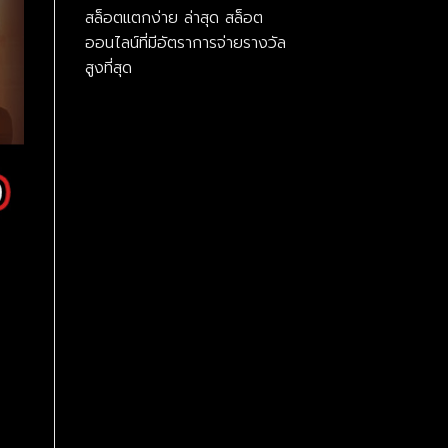
สล็อตแตกง่าย ล่าสุด สล็อต
ออนไลน์ที่มีอัตราการจ่ายรางวัล
สูงที่สุด
ก