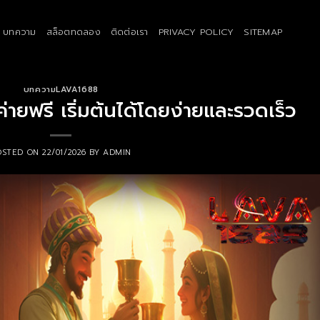
บทความ
สล็อตทดลอง
ติดต่อเรา
PRIVACY POLICY
SITEMAP
บทความLAVA1688
ายฟรี เริ่มต้นได้โดยง่ายและรวดเร็ว
OSTED ON
22/01/2026
BY
ADMIN