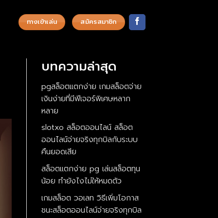
ทางเข้าเล่น
สมัครสมาชิก
บทความล่าสุด
pgสล็อตแตกง่าย เกมสล็อตจ่าย
เงินง่ายที่มีฟีเจอร์พิเศษหลาก
หลาย
slotxo สล็อตออนไลน์ สล็อต
ออนไลน์จ่ายจริงทุกบิลกับระบบ
คืนยอดเสีย
สล็อตแตกง่าย pg เล่นสล็อตทุน
น้อย ทำยังไงไม่ให้หมดตัว
เกมสล็อต วอเลท วิธีเพิ่มโอกาส
ชนะสล็อตออนไลน์จ่ายจริงทุกบิล