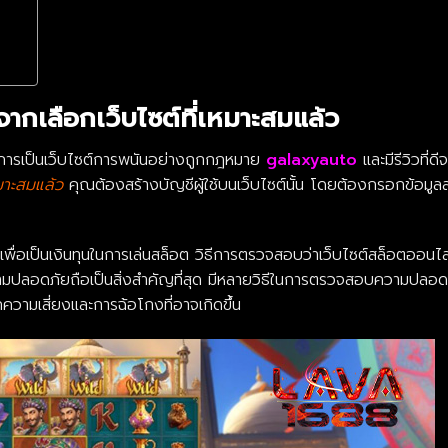
ากเลือกเว็บไซต์ที่เหมาะสมแล้ว
าตการเป็นเว็บไซต์การพนันอย่างถูกกฎหมาย
galaxyauto
และมีรีวิวที่ดี
หมาะสมแล้ว
คุณต้องสร้างบัญชีผู้ใช้บนเว็บไซต์นั้น โดยต้องกรอกข้อมูล
ื่อเป็นเงินทุนในการเล่นสล็อต
วิธีการตรวจสอบว่าเว็บไซต์สล็อตออนไล
วามปลอดภัยถือเป็นสิ่งสำคัญที่สุด มีหลายวิธีในการตรวจสอบความปลอด
วามเสี่ยงและการฉ้อโกงที่อาจเกิดขึ้น