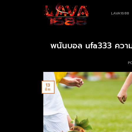
Skip
to
LAVA1688
content
พนันบอล ufa333 ความ
P
13
มิ.ย.