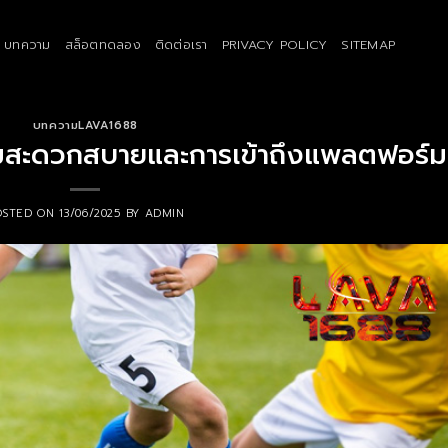
บทความ
สล็อตทดลอง
ติดต่อเรา
PRIVACY POLICY
SITEMAP
บทความLAVA1688
สะดวกสบายและการเข้าถึงแพลตฟอร์ม
OSTED ON
13/06/2025
BY
ADMIN