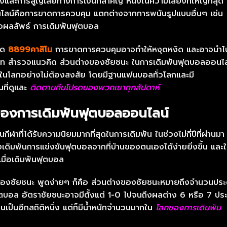
ระวังและการสูญเสียทางการเงินที่สำคัญ
หนึ่งในความเสี่ยงที่ใหญ่ที่สุด
ลน์คือการขาดการควบคุม แตกต่างจากการพนันรูปแบบอื่นๆ เช่น
ลต่อผลลัพธ์ การเดิมพันฟุตบอล
หมด
8899คาสิโน
การขาดการควบคุมอาจทำให้หงุดหงิด และอาจนำไปส
มาท
สำรวจแนวคิด ส่วนต่างของชัยชนะ ในการเดิมพันฟุตบอลออนไล
สุดในโลกอย่างไม่ต้องสงสัย โดยมีฐานแฟนบอลทั่วโลกและมี
ที่ดูและ
ติดตามทีมโปรดของพวกเขาทุกสัปดาห์
องการเดิมพันฟุตบอลออนไลน์
กีฬาที่ได้รับความนิยมมากที่สุดในการเดิมพัน ในช่วงไม่กี่ปีที่ผ่านมา
างเดิมพันการแข่งขันฟุตบอลจากที่บ้านของตนเองได้ง่ายยิ่งขึ้น และ
มื่อเดิมพันฟุตบอล
างของชัยชนะ
พูดง่ายๆ ก็คือ ส่วนต่างของชัยชนะหมายถึงจำนวนประตู
ฟุตบอล อัตราชัยชนะอาจมีตั้งแต่ 1-0 ไปจนถึงผลต่าง 6 หรือ 7 ประ
เป็นอีกสถิติหนึ่ง แต่ก็มีน้ำหนักจำนวนมากใน
โลกของการเดิมพัน