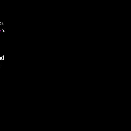
ละ
น
ใน
ี้
ม