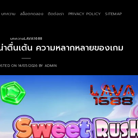
บทความ
สล็อตทดลอง
ติดต่อเรา
PRIVACY POLICY
SITEMAP
บทความLAVA1688
ะน่าตื่นเต้น ความหลากหลายของเกม
OSTED ON
14/05/2026
BY
ADMIN