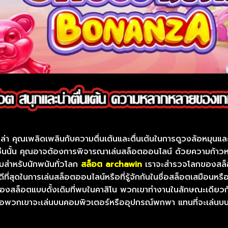
ล่า คุณเพลิดเพลินกับความตื่นเต้นและตื่นเต้นในการดูวงล้อหมุนแล
็นเช่นนั้น คุณอาจต้องการพิจารณาเล่นสล็อตออนไลน์ ด้วยความก้าวห
มสำหรับนักพนันทั่วโลก
สล็อต archawin
เราจะสำรวจโลกของสล
ีที่สุดในการเล่น
สล็อตออนไลน์หรือที่รู้จักกันในชื่อสล็อตเสมือนหรื
ครื่องสล็อตแบบดั้งเดิมที่พบในคาสิโน พวกเขาทำงานในลักษณะเดียวก
คือพวกเขาจะเล่นบนคอมพิวเตอร์หรืออุปกรณ์พกพา แทนที่จะเล่นบ