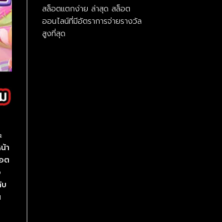
สล็อตแตกง่าย ล่าสุด สล็อต
ออนไลน์ที่มีอัตราการจ่ายรางวัล
สูงที่สุด
ะ
น้า
็อต
อ
ับ
น