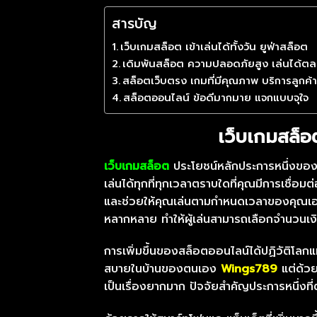
สารบัญ
เว็บเกมสล็อต เข้าเล่นได้ทั้งวัน ยูฟ่าสล็อต
เดิมพันสล็อต ความปลอดภัยสูง เล่นได้ต
สล็อตเว็บตรง เกมที่มีคุณภาพ บริการลูกค้า
สล็อตออนไลน์ ข้อดีมากมาย แจกแบบจุใจ
เว็บเกมสล็อต 
เว็บเกมสล็อต
ประโยชน์หลักประการหนึ่งขอ
เล่นได้ทุกที่ทุกเวลาตราบใดที่คุณมีการเชื่อมต่
และช่วยให้คุณเล่นตามกำหนดเวลาของคุณเองไ
หลากหลาย ทำให้ผู้เล่นสามารถเลือกจำนวนเง
การเพิ่มขึ้นของสล็อตออนไลน์ได้ปฏิวัติโลก
สบายในบ้านของตนเอง
Wings789
แต่ด้วย
เป็นเรื่องยากมาก ปัจจัยสำคัญประการหนึ่งที่