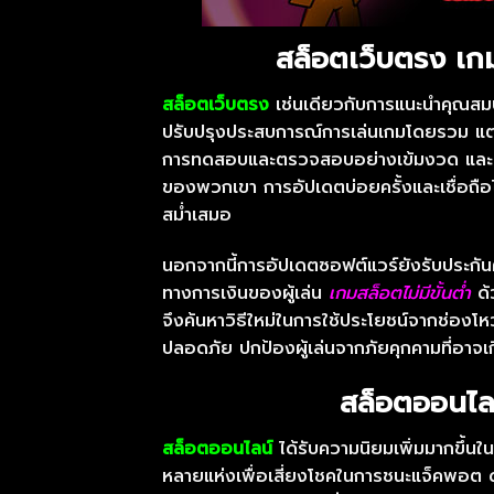
สล็อตเว็บตรง เกม
สล็อตเว็บตรง
เช่นเดียวกับการแนะนำคุณสมบั
ปรับปรุงประสบการณ์การเล่นเกมโดยรวม แต่
การทดสอบและตรวจสอบอย่างเข้มงวด และหนึ่
ของพวกเขา การอัปเดตบ่อยครั้งและเชื่อถือ
สม่ำเสมอ
นอกจากนี้การอัปเดตซอฟต์แวร์ยังรับประก
ทางการเงินของผู้เล่น
เกมสล็อตไม่มีขั้นต่ำ
ด้
จึงค้นหาวิธีใหม่ในการใช้ประโยชน์จากช่อ
ปลอดภัย ปกป้องผู้เล่นจากภัยคุกคามที่อาจเก
สล็อตออนไล
สล็อตออนไลน์
ได้รับความนิยมเพิ่มมากขึ้นในช
หลายแห่งเพื่อเสี่ยงโชคในการชนะแจ็คพอต