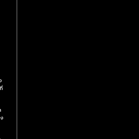
ถ
ง
ี่
ก
ึง