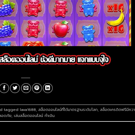
d tagged
lava1688
,
สล็อตออนไลน์ที่ได้มาตรฐานระดับโลก
,
สล็อตเครดิตฟรีมีคว
ลอดภัย
,
เล่นสล็อตออนไลน์ ทำเงิน
.