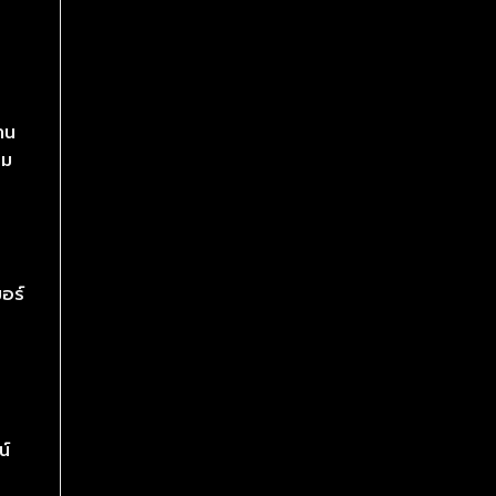
าน
กม
อร์
น์