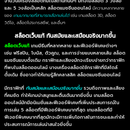
จำนวนเครื่องสล็อตที่มีในสถานที่นั้นๆ
มักจะมีสล็อต 3 วงล้อ
และ 5 วงล้อเป็นหลัก
สล็อตแมชชีนออนไลน์
มีความหลากหลาย
ของ
เกมมากมายที่สามารถเลือกเล่นได้
เช่น เกมสล็อต 3D, สล็อต
วิดีโอ, สล็อตโปรเกรสซีฟ, และอื่นๆ
สล็อตเว็บแท้ ทันสมัยและเสมือนจริงมากขึ้น
สล็อตเว็บแท้
เกมมีธีมที่หลากหลาย และฟีเจอร์พิเศษต่างๆ
เช่น ฟรีสปิน, โบนัส, ตัวคูณ, และการจ่ายแบบหลายเส้น
สล็อต
แมชชีนแบบดั้งเดิม
กราฟิกและเสียงมักจะเรียบง่ายกว่ากราฟิก
ที่พบในสล็อตออนไลน์
บางเครื่องสล็อตใช้กราฟิกที่มีสไตล์
ดั้งเดิม ซึ่งอาจทำให้เกมรู้สึกคลาสสิค
สล็อตแมชชีนออนไลน์
มีกราฟิกที่
ทันสมัยและเสมือนจริงมากขึ้น
รวมถึงภาพและเสียง
ที่คมชัด ทำให้เกมน่าสนุกและตื่นเต้นมากยิ่งขึ้น
เกมสล็อต
ออนไลน์มักมีอนิเมชั่นและฟีเจอร์พิเศษที่เพิ่มประสบการณ์ใน
การเล่น
5 สล็อตที่มีฟีเจอร์พิเศษมากที่สุด
เกมสล็อตที่มี
ฟีเจอร์พิเศษมากที่สุดมักจะมีการเพิ่มโอกาสในการชนะและทำให้
ประสบการณ์การเล่นน่าสนใจยิ่งขึ้น