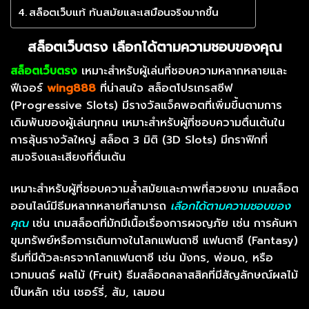
สล็อตเว็บแท้ ทันสมัยและเสมือนจริงมากขึ้น
สล็อตเว็บตรง เลือกได้ตามความชอบของคุณ
สล็อตเว็บตรง
เหมาะสำหรับผู้เล่นที่ชอบความหลากหลายและ
ฟีเจอร์
wing888
ที่น่าสนใจ
สล็อตโปรเกรสซีฟ
(Progressive Slots)
มีรางวัลแจ็คพอตที่เพิ่มขึ้นตามการ
เดิมพันของผู้เล่นทุกคน
เหมาะสำหรับผู้ที่ชอบความตื่นเต้นใน
การลุ้นรางวัลใหญ่
สล็อต 3 มิติ (3D Slots)
มีกราฟิกที่
สมจริงและเสียงที่ตื่นเต้น
เหมาะสำหรับผู้ที่ชอบความล้ำสมัยและภาพที่สวยงาม
เกมสล็อต
ออนไลน์มีธีมหลากหลายที่สามารถ
เลือกได้ตามความชอบของ
คุณ
เช่น
เกมสล็อตที่มักมีเนื้อเรื่องการผจญภัย เช่น การค้นหา
ขุมทรัพย์หรือการเดินทางในโลกแฟนตาซี
แฟนตาซี (Fantasy)
ธีมที่มีตัวละครจากโลกแฟนตาซี เช่น มังกร, พ่อมด, หรือ
เวทมนตร์
ผลไม้ (Fruit) ธีมสล็อตคลาสสิคที่มีสัญลักษณ์ผลไม้
เป็นหลัก เช่น เชอร์รี่, ส้ม, เลมอน