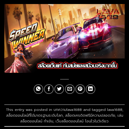
This entry was posted in
บทความlava1688
and tagged
lava1688
,
สล็อตออนไลน์ที่ได้มาตรฐานระดับโลก
,
สล็อตเครดิตฟรีมีความปลอดภัย
,
เล่น
สล็อตออนไลน์ ทำเงิน
,
เว็บสล็อตออนไลน์ โอนไวในวิเดียว
.