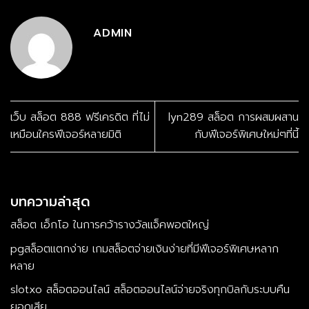
ADMIN
เว็บ สล็อต 888 ฟรีเครดิต ที่ไม่
lyn289 สล็อต การผสมผสาน
เหมือนใครฟีเจอร์หลายมิติ
กับฟีเจอร์พิเศษใหม่ๆที่นี้
บทความล่าสุด
สล็อต เอ็กโอ ในการคว้ารางวัลแจ็คพอตใหญ่
pgสล็อตแตกง่าย เกมสล็อตจ่ายเงินง่ายที่มีฟีเจอร์พิเศษหลาก
หลาย
slotxo สล็อตออนไลน์ สล็อตออนไลน์จ่ายจริงทุกบิลกับระบบคืน
ยอดเสีย