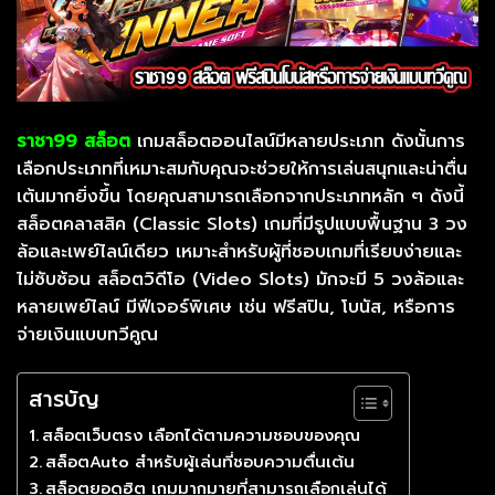
ราชา99 สล็อต
เกมสล็อตออนไลน์มีหลายประเภท ดังนั้นการ
เลือกประเภทที่เหมาะสมกับคุณจะช่วยให้การเล่นสนุกและน่าตื่น
เต้นมากยิ่งขึ้น โดยคุณสามารถเลือกจากประเภทหลัก ๆ ดังนี้
สล็อตคลาสสิค (Classic Slots)
เกมที่มีรูปแบบพื้นฐาน 3 วง
ล้อและเพย์ไลน์เดียว
เหมาะสำหรับผู้ที่ชอบเกมที่เรียบง่ายและ
ไม่ซับซ้อน
สล็อตวิดีโอ (Video Slots)
มักจะมี 5 วงล้อและ
หลายเพย์ไลน์ มีฟีเจอร์พิเศษ เช่น ฟรีสปิน, โบนัส, หรือการ
จ่ายเงินแบบทวีคูณ
สารบัญ
สล็อตเว็บตรง เลือกได้ตามความชอบของคุณ
สล็อตAuto สำหรับผู้เล่นที่ชอบความตื่นเต้น
สล็อตยอดฮิต เกมมากมายที่สามารถเลือกเล่นได้