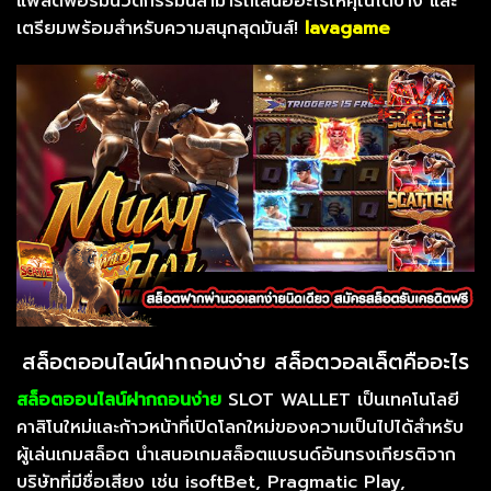
แพลตฟอร์มนวัตกรรมนี้สามารถเสนออะไรให้คุณได้บ้าง และ
เตรียมพร้อมสำหรับความสนุกสุดมันส์!
lavagame
สล็อตออนไลน์ฝากถอนง่าย สล็อตวอลเล็ตคืออะไร
สล็อตออนไลน์ฝากถอนง่าย
SLOT WALLET
เป็นเทคโนโลยี
คาสิโนใหม่และก้าวหน้าที่เปิดโลกใหม่ของความเป็นไปได้สำหรับ
ผู้เล่นเกมสล็อต นำเสนอเกมสล็อตแบรนด์อันทรงเกียรติจาก
บริษัทที่มีชื่อเสียง เช่น
isoftBet, Pragmatic Play,