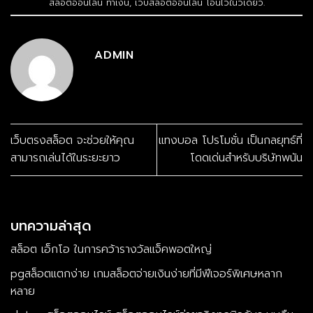
สล็อตออนไลน์ ทำเงิน
,
เว็บสล็อตออนไลน์ โอนไวในวิเดียว
.
ADMIN
เว็บตรงสล็อต จะช่วยให้คุณ
แทงบอล โปรโมชั่น เป็นกลยุทธ์ที่
สามารถเล่นได้ในระยะยาว
โดดเด่นสำหรับบริษัทพนัน
บทความล่าสุด
สล็อต เอ็กโอ ในการคว้ารางวัลแจ็คพอตใหญ่
pgสล็อตแตกง่าย เกมสล็อตจ่ายเงินง่ายที่มีฟีเจอร์พิเศษหลาก
หลาย