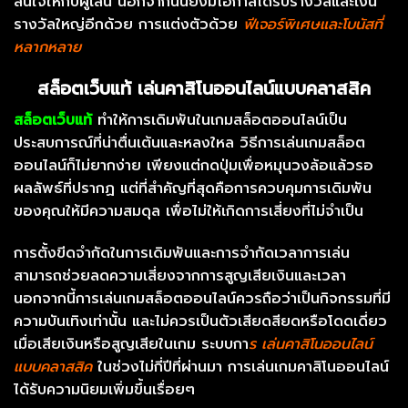
สนใจให้กับผู้เล่น นอกจากนั้นยังมีโอกาสได้รับรางวัลและเงิน
รางวัลใหญ่อีกด้วย การแต่งตัวด้วย
ฟีเจอร์พิเศษและโบนัสที่
หลากหลาย
สล็อตเว็บแท้ เล่นคาสิโนออนไลน์แบบคลาสสิค
สล็อตเว็บแท้
ทำให้การเดิมพันในเกมสล็อตออนไลน์เป็น
ประสบการณ์ที่น่าตื่นเต้นและหลงใหล
วิธีการเล่นเกมสล็อต
ออนไลน์ก็ไม่ยากง่าย เพียงแต่กดปุ่มเพื่อหมุนวงล้อแล้วรอ
ผลลัพธ์ที่ปรากฏ แต่ที่สำคัญที่สุดคือการควบคุมการเดิมพัน
ของคุณให้มีความสมดุล เพื่อไม่ให้เกิดการเสี่ยงที่ไม่จำเป็น
การตั้งขีดจำกัดในการเดิมพันและการจำกัดเวลาการเล่น
สามารถช่วยลดความเสี่ยงจากการสูญเสียเงินและเวลา
นอกจากนี้การเล่นเกมสล็อตออนไลน์ควรถือว่าเป็นกิจกรรมที่มี
ความบันเทิงเท่านั้น และไม่ควรเป็นตัวเสียดสียดหรือโดดเดี่ยว
เมื่อเสียเงินหรือสูญเสียในเกม
ระบบกา
ร เล่นคาสิโนออนไลน์
แบบคลาสสิค
ในช่วงไม่กี่ปีที่ผ่านมา การเล่นเกมคาสิโนออนไลน์
ได้รับความนิยมเพิ่มขึ้นเรื่อยๆ