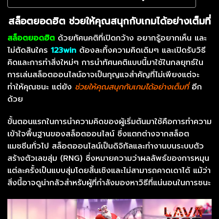
สล็อตยอดฮิต
ช่วยให้คุณสนุกกับเกมได้อย่างเต็มที่
สล็อตยอดฮิต
ด้วยทัศนคติที่เปิดกว้าง อยากรู้อยากเห็น และ
ไม่ตัดสินใคร
123win
ต้องละทิ้งความคิดเดิมๆ และเปิดรับวิธี
คิดและการทำสิ่งใหม่ๆ การนำทัศนคติแบบนี้มาใช้ในกลยุทธ์ใน
การเล่นสล็อตออนไลน์อาจเป็นกุญแจสำคัญที่ไม่เพียงแต่จะ
ทำให้คุณชนะ แต่ยัง
ช่วยให้คุณสนุกกับเกมได้อย่างเต็มที่
อีก
ด้วย
ขั้นตอนแรกในการนำความคิดของผู้เริ่มต้นมาใช้คือการทำความ
เข้าใจพื้นฐานของสล็อตออนไลน์ ซึ่งแตกต่างจากสล็อต
แมชชีนทั่วไป สล็อตออนไลน์เป็นดิจิทัลและทำงานบนระบบตัว
สร้างตัวเลขสุ่ม (RNG) ซึ่งหมายความว่าผลลัพธ์ของการหมุน
แต่ละครั้งเป็นแบบสุ่มโดยสิ้นเชิงและไม่สามารถคาดเดาได้ แม้ว่า
สิ่งนี้อาจดูน่ากลัวสำหรับผู้ที่กำลังมองหาวิธีที่แน่นอนในการชนะ