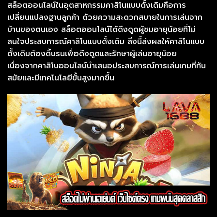
สล็อตออนไลน์ในอุตสาหกรรมคาสิโนแบบดั้งเดิมคือการ
เปลี่ยนแปลงฐานลูกค้า ด้วยความสะดวกสบายในการเล่นจาก
บ้านของตนเอง สล็อตออนไลน์ได้ดึงดูดผู้ชมอายุน้อยที่ไม่
สนใจประสบการณ์คาสิโนแบบดั้งเดิม สิ่งนี้ส่งผลให้คาสิโนแบบ
ดั้งเดิมต้องดิ้นรนเพื่อดึงดูดและรักษาผู้เล่นอายุน้อย
เนื่องจากคาสิโนออนไลน์นำเสนอประสบการณ์การเล่นเกมที่ทัน
สมัยและมีเทคโนโลยีขั้นสูงมากขึ้น