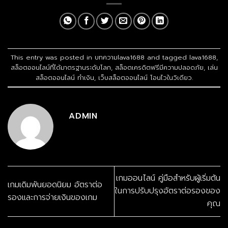
This entry was posted in
บทความlava1688
and tagged
lava1688
,
สล็อตออนไลน์ที่ได้มาตรฐานระดับโลก
,
สล็อตเครดิตฟรีมีความปลอดภัย
,
เล่น
สล็อตออนไลน์ ทำเงิน
,
เว็บสล็อตออนไลน์ โอนไวในวิเดียว
.
ADMIN
เกมออนไลน์ คู่มือสำหรับผู้เริ่มต้น
เกมเดิมพันยอดนิยม อัตราต่อ
ในการปรับปรุงอัตราต่อรองของ
รองและการจ่ายเงินของเกม
คุณ