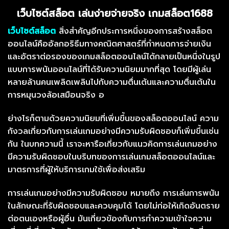
เว็บไซต์สล็อต เล่นง่ายจ่ายจริง เกมสล็อต1688
เว็บไซต์สล็อต
สิ่งสำคัญอีกประการหนึ่งของการสร้างสล็อต
ออนไลน์คืออัลกอริธึมทางคณิตศาสตร์ที่กำหนดการจ่ายเงิน
และอัตราต่อรองของเกม
สล็อตออนไลน์ได้กลายเป็นหนึ่งในรูป
แบบการพนันออนไลน์ที่ได้รับความนิยมมากที่สุด โดยมีผู้เล่น
หลายล้านคนเพลิดเพลินไปกับความตื่นเต้นและความตื่นเต้นใน
การหมุนวงล้อเสมือนจริง อ
ย่างไรก็ตามด้วยความนิยมที่เพิ่มขึ้นของสล็อตออนไลน์ ความ
กังวลเกี่ยวกับการเล่นเกมอย่างมีความรับผิดชอบก็เพิ่มขึ้นเช่น
กัน ในบทความนี้ เราจะหารือเกี่ยวกับแนวคิดการเล่นเกมอย่าง
มีความรับผิดชอบในบริบทของการเล่นเกมสล็อตออนไลน์และ
มาตรการที่ผู้ให้บริการเกมใช้เพื่อส่งเสริม
การเล่นเกมอย่างมีความรับผิดชอบ หมายถึง การเล่นการพนัน
ในลักษณะที่รับผิดชอบและควบคุมได้ โดยไม่ก่อให้เกิดอันตราย
ต่อตนเองหรือผู้อื่น มันเกี่ยวข้องกับการทำความเข้าใจความ