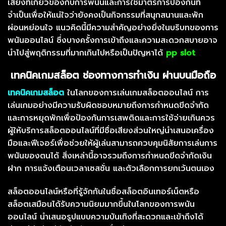
เสี่ยงที่เกี่ยวข้องกับการพนันและการใช้มาตรการป้องกันที่
จำเป็นเพื่อให้แน่ใจว่ายังคงเป็นกิจกรรมที่สนุกสนานและพัก
ผ่อนหย่อนใจ แนวคิดนี้มีความสำคัญอย่างยิ่งในบริบทของการ
พนันออนไลน์ ซึ่งบางครั้งการเข้าถึงและความสะดวกสบายอาจ
นำไปสู่พฤติกรรมที่มากเกินไปหรือเป็นปัญหาได้
pp slot
เทคนิคเกมสล็อต ช่องทางการทำเงิน ผ่านบนมือถือ
เทคนิคเกมสล็อต
ในโลกของการเล่นเกมสล็อตออนไลน์ การ
เล่นเกมอย่างมีความรับผิดชอบหมายถึงการกำหนดขีดจำกัด
และการหยุดพักเพื่อป้องกันการเสพติดและการใช้จ่ายเกินควร
ผู้ให้บริการสล็อตออนไลน์ที่มีชื่อเสียงส่วนใหญ่นำเสนอเครื่อง
มือและฟีเจอร์เพื่อช่วยให้ผู้เล่นสามารถควบคุมนิสัยการเล่นการ
พนันของตนได้ สิ่งเหล่านี้อาจรวมถึงการกำหนดขีดจำกัดเงิน
ฝาก การแจ้งเตือนเวลาเซสชั่น และตัวเลือกการยกเว้นตนเอง
สล็อตออนไลน์หรือที่รู้จักกันในชื่อสล็อตอินเทอร์เน็ตหรือ
สล็อตเสมือนได้รับความนิยมมากขึ้นในโลกของการพนัน
ออนไลน์ นำเสนอรูปแบบความบันเทิงที่สะดวกและเข้าถึงได้