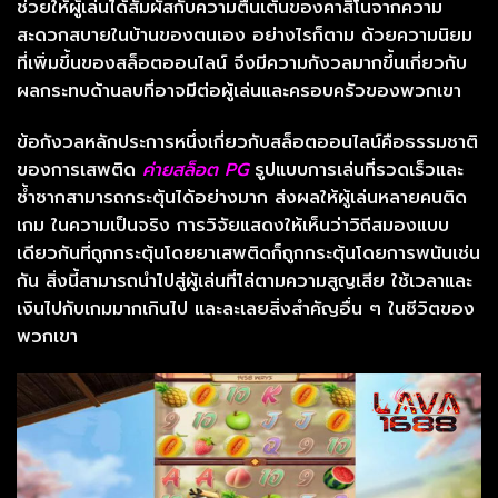
ช่วยให้ผู้เล่นได้สัมผัสกับความตื่นเต้นของคาสิโนจากความ
สะดวกสบายในบ้านของตนเอง อย่างไรก็ตาม ด้วยความนิยม
ที่เพิ่มขึ้นของสล็อตออนไลน์ จึงมีความกังวลมากขึ้นเกี่ยวกับ
ผลกระทบด้านลบที่อาจมีต่อผู้เล่นและครอบครัวของพวกเขา
ข้อกังวลหลักประการหนึ่งเกี่ยวกับสล็อตออนไลน์คือธรรมชาติ
ของการเสพติด
ค่ายสล็อต PG
รูปแบบการเล่นที่รวดเร็วและ
ซ้ำซากสามารถกระตุ้นได้อย่างมาก ส่งผลให้ผู้เล่นหลายคนติด
เกม ในความเป็นจริง การวิจัยแสดงให้เห็นว่าวิถีสมองแบบ
เดียวกันที่ถูกกระตุ้นโดยยาเสพติดก็ถูกกระตุ้นโดยการพนันเช่น
กัน สิ่งนี้สามารถนำไปสู่ผู้เล่นที่ไล่ตามความสูญเสีย ใช้เวลาและ
เงินไปกับเกมมากเกินไป และละเลยสิ่งสำคัญอื่น ๆ ในชีวิตของ
พวกเขา