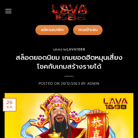
Skip
to
content
สมัครสมาชิก
ทางเข้าเล่น
บทความLAVA1688
สล็อตยอดนิยม เกมยอดฮิตหมุนเสี่ยง
โชคกับเกมสร้างรายได้
POSTED ON
26/12/2023
BY
ADMIN
26
ธ.ค.