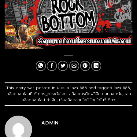
This entry was posted in
บทความlava1688
and tagged
lava1688
,
สล็อตออนไลน์ที่ได้มาตรฐานระดับโลก
,
สล็อตเครดิตฟรีมีความปลอดภัย
,
เล่น
สล็อตออนไลน์ ทำเงิน
,
เว็บสล็อตออนไลน์ โอนไวในวิเดียว
.
ADMIN