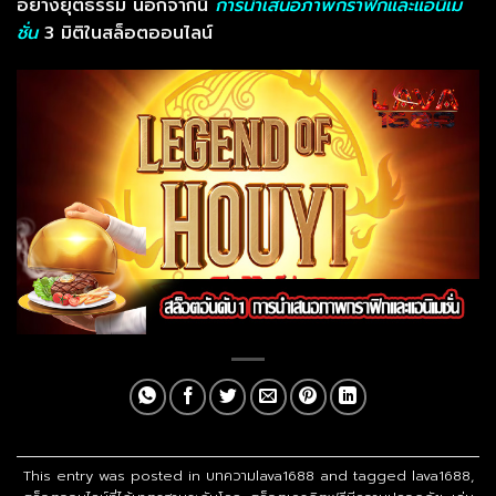
อย่างยุติธรรม
นอกจากนี้
การนำเสนอภาพกราฟิกและแอนิเม
ชั่น
3 มิติในสล็อตออนไลน์
This entry was posted in
บทความlava1688
and tagged
lava1688
,