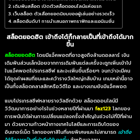
เดิมพันสล็อต เปิดตัวสล็อตออนไลน์แห่งแรก
เว็บสล็อต ตัวเลือกยอดนิยมของผู้เล่นอย่างรวดเร็ว
สล็อตอันดับ1 การนำเสนอภาพกราฟิกและแอนิเมชั่น
สล็อตยอดฮิต เข้าถึงได้ก็กลายเป็นที่เข้าถึงได้มาก
ขึ้น
สล็อตยอดฮิต
โดยมีแจ็คพอตที่อาจสูงถึงล้านดอลลาร์ เงิน
เดิมพันส่วนเล็กน้อยจากการเดิมพันแต่ละครั้งจะถูกเพิ่มเข้าไป
ในแจ็คพอตโปรเกรสซีฟ และจะเพิ่มขึ้นเรื่อยๆ จนกว่าจะมีคน
ได้ชุดค่าผสมที่ชนะและคว้ารางวัลใหญ่กลับบ้าน เกมเหล่านี้อาจ
เป็นทั้งสล็อตคลาสสิกหรือวิดีโอ และบางเกมยังมีแจ็คพอต
แบบโปรเกรสซีฟหลายรางวัลอีกด้วย
สล็อตออนไลน์มี
วิวัฒนาการอย่างไรในช่วงหลายปีที่ผ่านมา
faz123
โลกของ
การพนันได้ผ่านการเปลี่ยนแปลงครั้งสำคัญในช่วงไม่กี่ปีที่ผ่าน
มา ด้วยความก้าวหน้าทางเทคโนโลยีและการเติบโตของ
อินเทอร์เน็ต โลกของคาสิโนที่เคยพิเศษและไม่สามารถ
เข้าถึง
ได้ก็กลายเป็นที่เข้าถึงได้มากขึ้น
สำหรับมวลชน