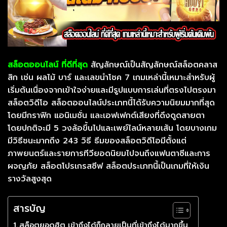
สล็อตออนไลน์ ที่ดีที่สุด
สัญลักษณ์เป็นสัญลักษณ์สล็อตคลาส
สิก เช่น ผลไม้ บาร์ และเลขนำโชค 7 เกมเหล่านี้เหมาะสำหรับผู้
เริ่มต้นเนื่องจากเข้าใจง่ายและมีรูปแบบการเล่นที่ตรงไปตรงมา
สล็อตวิดีโอ สล็อตออนไลน์ประเภทนี้ได้รับความนิยมมากที่สุด
โดยมีกราฟิก แอนิเมชั่น และเอฟเฟกต์เสียงที่ดึงดูดสายตา
โดยปกติจะมี 5 วงล้อขึ้นไปและเพย์ไลน์หลายเส้น โดยบางเกม
มีวิธีชนะมากถึง 243 วิธี ธีมของสล็อตวิดีโอมีตั้งแต่
ภาพยนตร์และรายการทีวียอดนิยมไปจนถึงแฟนตาซีและการ
ผจญภัย
สล็อตโปรเกรสซีฟ สล็อตประเภทนี้เป็นเกมที่ให้เงิน
รางวัลสูงสุด
สารบัญ
สล็อตยอดฮิต เข้าถึงได้ก็กลายเป็นที่เข้าถึงได้มากขึ้น