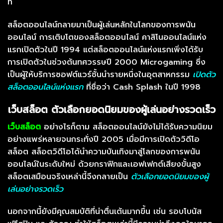
ที่
สล็อตออนไลน์กลายมาเป็นผู้เล่นหลักในโลกของการพนัน
ออนไลน์
การเติบโตของสล็อตออนไลน์
คาสิโนออนไลน์แห่ง
แรกเปิดตัวในปี 1994 แต่สล็อตออนไลน์แห่งแรกเพิ่งได้รับ
การเปิดตัวในช่วงต้นทศวรรษปี 2000 Microgaming ซึ่ง
เป็นผู้ให้บริการซอฟต์แวร์ชั้นนำรายหนึ่งในอุตสาหกรรม
เปิดตัว
สล็อตออนไลน์แห่งแรก
ที่ชื่อว่า Cash Splash ในปี 1998
เว็บสล็อต ตัวเลือกยอดนิยมของผู้เล่นอย่างรวดเร็ว
เว็บสล็อต
อย่างไรก็ตาม สล็อตออนไลน์ยังไม่ได้รับความนิยม
อย่างแพร่หลายจนกระทั่งปี 2005 เมื่อมีการเปิดตัววิดีโอ
สล็อต
สล็อตวิดีโอได้นำความบันเทิงมาสู่โลกของการพนัน
ออนไลน์ในระดับใหม่ ด้วยกราฟิกและเอฟเฟกต์เสียงขั้นสูง
สล็อตเสมือนจริงเหล่านี้จึงกลายเป็น
ตัวเลือกยอดนิยมของผู้
เล่นอย่างรวดเร็ว
นอกจากนี้ยังมีคุณสมบัติที่น่าตื่นเต้นมากขึ้น เช่น รอบโบนัส