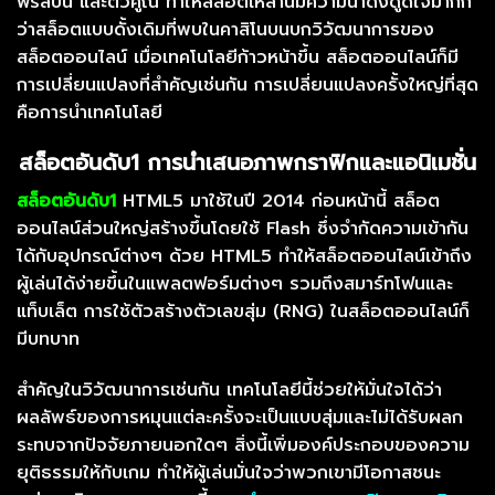
ฟรีสปิน และตัวคูณ ทำให้สล็อตเหล่านี้มีความน่าดึงดูดใจมากก
ว่าสล็อตแบบดั้งเดิมที่พบในคาสิโนบนบก
วิวัฒนาการของ
สล็อตออนไลน์
เมื่อเทคโนโลยีก้าวหน้าขึ้น สล็อตออนไลน์ก็มี
การเปลี่ยนแปลงที่สำคัญเช่นกัน การเปลี่ยนแปลงครั้งใหญ่ที่สุด
คือการนำเทคโนโลยี
สล็อตอันดับ1 การนำเสนอภาพกราฟิกและแอนิเมชั่น
สล็อตอันดับ1
HTML5 มาใช้ในปี 2014 ก่อนหน้านี้ สล็อต
ออนไลน์ส่วนใหญ่สร้างขึ้นโดยใช้ Flash ซึ่งจำกัดความเข้ากัน
ได้กับอุปกรณ์ต่างๆ ด้วย HTML5 ทำให้สล็อตออนไลน์เข้าถึง
ผู้เล่นได้ง่ายขึ้นในแพลตฟอร์มต่างๆ รวมถึงสมาร์ทโฟนและ
แท็บเล็ต
การใช้ตัวสร้างตัวเลขสุ่ม (RNG) ในสล็อตออนไลน์ก็
มีบทบาท
สำคัญในวิวัฒนาการเช่นกัน เทคโนโลยีนี้ช่วยให้มั่นใจได้ว่า
ผลลัพธ์ของการหมุนแต่ละครั้งจะเป็นแบบสุ่มและไม่ได้รับผลก
ระทบจากปัจจัยภายนอกใดๆ สิ่งนี้เพิ่มองค์ประกอบของความ
ยุติธรรมให้กับเกม ทำให้ผู้เล่นมั่นใจว่าพวกเขามีโอกาสชนะ