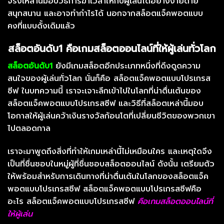
จริงเหล่านี้มอบวิธีการฆ่าเวลาให้กับผู้เล่นได้อย่างง่ายดาย
สนุกสนาน และอาจทำกำไรได้ นอกจากสล็อตแจ็คพอตแบบ
คงที่แบบดั้งเดิมแล้ว
สล็อตอันดับ1 คือเกมสล็อตออนไลน์ที่ให้ผู้เล่นทั่วโลก
สล็อตอันดับ1
ยังมีเกมสล็อตอีกประเภทหนึ่งที่ดึงดูดความ
สนใจของผู้เล่นทั่วโลก นั่นก็คือ สล็อตแจ็คพอตแบบโปรเกรส
ซีฟ
ในบทความนี้ เราจะเจาะลึกเข้าไปในโลกที่น่าตื่นเต้นของ
สล็อตแจ็คพอตแบบโปรเกรสซีฟ และวิธีที่สล็อตเหล่านี้มอบ
โอกาสให้ผู้เล่นคว้าเงินรางวัลก้อนโตที่เปลี่ยนชีวิตของพวกเขา
ไปตลอดกาล
เราจะมาพูดถึงสิ่งที่ทำให้เกมเหล่านี้ไม่เหมือนใคร และเหตุใดจึง
เป็นที่ชื่นชอบในหมู่ผู้ที่ชื่นชอบสล็อตออนไลน์ ดังนั้น เตรียมตัว
ให้พร้อมสำหรับการเดินทางที่น่าตื่นเต้นในโลกของสล็อตแจ็ค
พอตแบบโปรเกรสซีฟ
สล็อตแจ็คพอตแบบโปรเกรสซีฟคือ
อะไร
สล็อตแจ็คพอตแบบโปรเกรสซีฟ
คือเกมสล็อตออนไลน์ที่
ให้ผู้เล่น