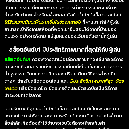
ทั้งหมดที่ทำโดยใช้ ปลอดภัยจากแฮกเกอร์และผู้ฉ้อโกง
เปรียบ
เทียบค่าธรรมเนียมและระยะเวลาการทำธุรกรรมของวิธีการ
ชำระเงินต่างๆ สำหรับสล็อตออนไลน์
เว็บไซต์สล็อตออนไลน์
ได้รับความนิยมเพิ่มมากขึ้นในช่วงหลายปี
ที่ผ่านมา ทำให้ผู้เล่น
สามารถเข้าถึงเกมสล็อตที่พวกเขาชื่นชอบได้จากที่บ้านของ
ตนเอง อย่างไรก็ตาม แง่มุมหนึ่งของเว็บไซต์เหล่านี้ที่ผู้เล่น
สล็อตอันดับ1 มีประสิทธิภาพมากที่สุดให้กับผู้เล่น
สล็อตอันดับ1
ควรพิจารณาเมื่อเลือกสถานที่ที่จะเล่นคือวิธีการ
ชำระเงินที่เสนอ รวมถึงค่าธรรมเนียมที่เกี่ยวข้องและเวลาการ
ทำธุรกรรม ในบทความนี้ เราจะเปรียบเทียบวิธีการชำระเงิน
ต่างๆ สำหรับสล็อตออนไลน์ และ
มีประสิทธิภาพมากที่สุด
บัตร
เครดิต
หรือบัตรเดบิต
บัตรเครดิตและบัตรเดบิตเป็นวิธีการ
ชำระเงินที่ได้รับการ
ยอมรับมากที่สุดบนเว็บไซต์สล็อตออนไลน์ นี่เป็นเพราะความ
สะดวกในการใช้งานและความพร้อมในวงกว้าง อย่างไรก็ตาม
สิ่งสำคัญคือต้องจำไว้ว่าบางเว็บไซต์อาจเรียกเก็บค่า