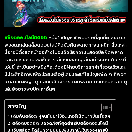
สล็อตออนไลน์6666
หนึ่งในปัญหาที่พบบ่อยที่สุดที่ผู้เล่นอาจ
พบขณะเล่นสล็อตออนไลน์คือข้อผิดพลาดทางเทคนิค สิ่งเหล่า
นี้อาจมีตั้งแต่หน้าจอค้างไปจนถึงข้อความแสดงข้อผิดพลาด
และอาจรบกวนเซสชั่นการเล่นเกมของผู้เล่นอย่างมาก ในกรณี
เช่นนี้ จำเป็นอย่างยิ่งที่จะต้องมีฝ่ายบริการลูกค้าที่รวดเร็วและ
มีประสิทธิภาพเพื่อช่วยเหลือผู้เล่นและแก้ไขปัญหาใด ๆ ที่พวก
เขาอาจเผชิญอยู่
นอกเหนือจากข้อผิดพลาดทางเทคนิคแล้ว ผู้
เล่นยังอาจพบปัญหาอื่นๆ
สารบัญ
เดิมพันสล็อต ผู้คนหันมาใช้อินเทอร์เน็ตมากขึ้นเรื่อยๆ
สล็อตยอดฮิต ปลอดภัยที่สุดสำหรับสล็อตออนไลน์
เว็บสล็อต ได้รับความนิยมเพิ่มมากขึ้นในช่วงหลายปี