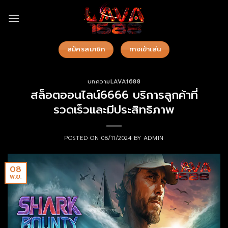
Skip
to
content
สมัครสมาชิก
ทางเข้าเล่น
บทความLAVA1688
สล็อตออนไลน์6666 บริการลูกค้าที่
รวดเร็วและมีประสิทธิภาพ
POSTED ON
08/11/2024
BY
ADMIN
08
พ.ย.