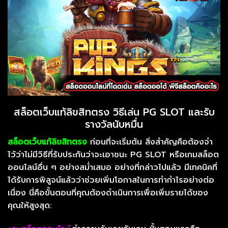
สล็อตเว็บแท้ลิขสิทตรง วิธีเล่น
PG SLOT
และรับ
รางวัลนับหมื่น
สล็อตเว็บแท้ลิขสิทตรง
ก่อนที่จะเริ่มต้น สิ่งสำคัญคือต้องจำ
ไว้ว่าไม่มีวิธีที่รับประกันว่าจะเอาชนะ
PG SLOT
หรือเกมสล็อต
ออนไลน์อื่น ๆ อย่างสม่ำเสมอ อย่างที่กล่าวไปแล้ว มีเทคนิคที่
ได้รับการพิสูจน์แล้วว่าช่วยเพิ่มโอกาสในการทำกำไรอย่างต่อ
เนื่อง นี่คือขั้นตอนที่คุณต้องดำเนินการเพื่อเพิ่มรายได้ของ
คุณให้สูงสุด: