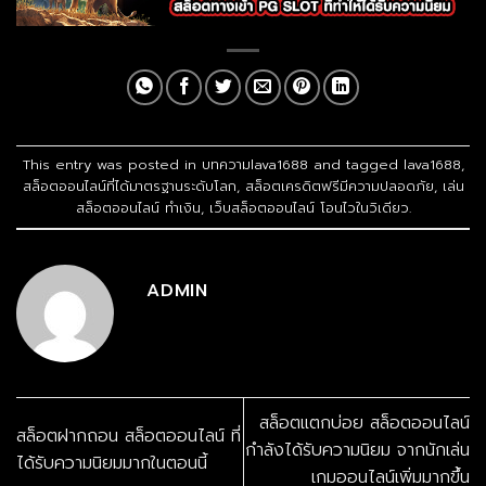
This entry was posted in
บทความlava1688
and tagged
lava1688
,
สล็อตออนไลน์ที่ได้มาตรฐานระดับโลก
,
สล็อตเครดิตฟรีมีความปลอดภัย
,
เล่น
สล็อตออนไลน์ ทำเงิน
,
เว็บสล็อตออนไลน์ โอนไวในวิเดียว
.
ADMIN
สล็อตแตกบ่อย สล็อตออนไลน์
สล็อตฝากถอน สล็อตออนไลน์ ที่
กำลังได้รับความนิยม จากนักเล่น
ได้รับความนิยมมากในตอนนี้
เกมออนไลน์เพิ่มมากขึ้น