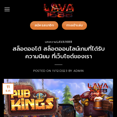
Skip
to
content
สมัครสมาชิก
ทางเข้าเล่น
บทความLAVA1688
สล็อตออโต้ สล็อตออนไลน์เกมที่ได้รับ
ความนิยม ที่เว็บไซต์ของเรา
POSTED ON
11/12/2023
BY
ADMIN
11
ธ.ค.