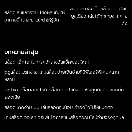
สมัครสมาชิกเว็บสล็อตออนไลน์
สล็อตเล่นแล้วรวย โชคหล่นทับให้
ยูสเดียว เล่นได้ทุกเกมจากค่าย
มาทางนี้ เราจะมาแนะนำให้รู้จัก
ดัง
บทความล่าสุด
สล็อต เอ็กโอ ในการคว้ารางวัลแจ็คพอตใหญ่
pgสล็อตแตกง่าย เกมสล็อตจ่ายเงินง่ายที่มีฟีเจอร์พิเศษหลาก
หลาย
slotxo สล็อตออนไลน์ สล็อตออนไลน์จ่ายจริงทุกบิลกับระบบคืน
ยอดเสีย
สล็อตแตกง่าย pg เล่นสล็อตทุนน้อย ทำยังไงไม่ให้หมดตัว
เกมสล็อต วอเลท วิธีเพิ่มโอกาสชนะสล็อตออนไลน์จ่ายจริงทุกบิล