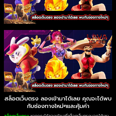
สล็อตเว็บตรง ลองเข้ามาได้เลย คุณจะได้พบ
กับช่องทางใหม่ๆและคุ้มค่า
สล็อตเว็บตรง
หากคุณได้ลองเข้ามาที่สล็อตเว็บตรงบอกได้เลย