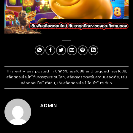
This entry was posted in
บทความlava1688
and tagged
lava1688
,
สล็อตออนไลน์ที่ได้มาตรฐานระดับโลก
,
สล็อตเครดิตฟรีมีความปลอดภัย
,
เล่น
สล็อตออนไลน์ ทำเงิน
,
เว็บสล็อตออนไลน์ โอนไวในวิเดียว
.
ADMIN