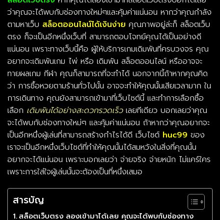
ว่าคุณจะได้พบกับช่องทางใหม่ๆและคุ้มค่าแน่นอน หากว่าคุณกำลัง
ตามหาเว็บ
สล็อตออนไลน์ได้เงินง่าย
คุณภาพอยู่ล่ะก็ สล็อตเว็บ
ตรง ก็จะเป็นอีกหนึ่งเว็บที่ สามารถตอบโจทย์คุณได้เป็นอย่างดี
แน่นอน เพราะทางเว็บนี้คือ ผู้ให้บริการเกมเดิมพันที่ครบวงจร คุณ
อยากจะเดิมพันเกม ไพ่ หรือ เดิมพัน สล็อตออนไลน์ หรืออาจจะ
ทายผลเกม กีฬา คุณก็สามารถที่จะทำได้ นอกจากนี้ถ้าหากคุณคิด
ว่า การซื้อหวยตามร้านทั่วไปนั้น อาจจะทำให้คุณนั้นเสียเวลามาก ใน
การเดินทาง คุณยังสามารถเข้ามาที่เว็บไซต์นี้ และทำการเลือกซื้อ
เลือก
เดิมพันได้อย่างสะดวกรวดเร็ว
เลยทีเดียว บอกเลยว่าคุณ
จะได้พบกับช่องทางใหม่ๆ และคุ้มค่าแน่นอน ถ้าหากว่าคุณอยากจะ
เป็นอีกหนึ่งผู้เล่นที่สามารถสร้างกำไรได้ดี เว็บไซต์
huc99
ของ
เราจะเป็นอีกหนึ่งเว็บไซต์ที่ทำให้คุณนั้นได้สมหวังในสิ่งที่คุณนั้น
อยากจะได้แน่นอน เพราะบอกเลยว่า จ่ายจริง จ่ายหนัก ไม่แคร์ใคร
เพราะการใส่ใจผู้เล่นนั้นจะต้องเป็นที่หนึ่งเสมอ
สารบัญ
สล็อตเว็บตรง ลองเข้ามาได้เลย คุณจะได้พบกับช่องทาง