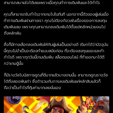
สามารถสบายใจได้เลยเพราะเมื่อคุณทำการเดิมพันและได้กำไร
คุณก็สามารถรับกำไรจากเกมไปในทันที นอกจากนี้ตัวของผู้เล่นเมื่อ
ทำการเดิมพันผ่านทางเรา คุณไม่ต้องกังวลในเรื่องของการลงทุน
เดิมพันเลย เพราะคุณสามารถลงเดิมพันได้ตั้งแต่หลักหน่วยจนไป
ถึงหลักพัน
ซึ่งก็มีทางเลือกลงเดิมพันให้กับผู้เล่นเป็นอย่างดี เรียกได้ว่าปัจจุบัน
นี้คุณไม่จำเป็นจะต้องทำแบบสมัยก่อน ที่จะต้องลงทุนเยอะและทำ
กำไรดี เพราะทุกวันนี้เกมเดิมพัน สล็อตออนไลน์ ที่ทำออกมาได้ดี
กว่าเกมตู้นั้น
ก็มีรางวัลโบนัสการคูณที่ดีมากแล้วบางเกมนั้น สามารถคูณรางวัล
ได้ถึงสองพันเท่า ซึ่งถ้ารวมกับการลงเดิมพันแค่หลักสิบแล้วก็
ถือว่าเป็นกำไรที่คุ้มค่ามากเลยนั่นเอง