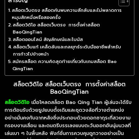
สารบัญ
สล็อตเว็บตรง สล็อตค้นพบความลึกลับและไม่พลาดการ
หมุนสักหนึ่งหรือสองครั้ง
สล็อตวิดิโอ สล็อตเว็บตรง การตั้งค่าสล็อต
BaoQingTian
สล็อตออนไลน์ สัญลักษณ์และโบนัส
สล็อตเว็บแท้ เคล็ดลับและกลยุทธ์ระดับมืออาชีพสำหรับ
การก้าวไปข้างหน้า
สมัครสล็อต ความคิดสุดท้ายเกี่ยวกับเกมสล็อต Bao
QingTian
สล็อตวิดิโอ สล็อตเว็บตรง การตั้งค่าสล็อต
BaoQingTian
สล็อตวิดิโอ
เมื่อโหลดสล็อต
Bao Qing Tian
ผู้เล่นจะได้รับ
การต้อนรับด้วยรูปแบบดั้งเดิมและชุดวงล้อที่วางตำแหน่ง
อย่างมั่นคงกับฉากหลังซึ่งประกอบด้วยดอกซากุระที่สวยงาม
กรอบงานเลื่อน และดนตรีบรรเลงแบบตะวันออกอันนุ่มนวลที่
เล่นเบา ๆ ในพื้นหลัง ฟังก์ชั่นการควบคุมถูกวางอย่างเป็น