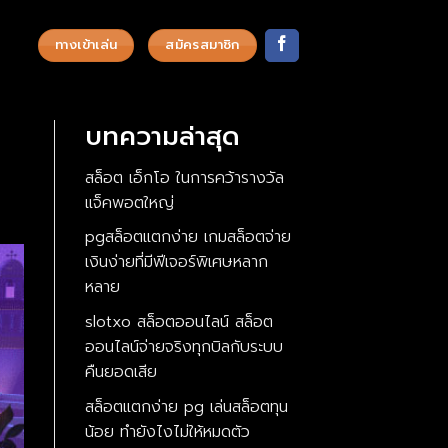
ทางเข้าเล่น
สมัครสมาชิก
บทความล่าสุด
สล็อต เอ็กโอ ในการคว้ารางวัล
แจ็คพอตใหญ่
pgสล็อตแตกง่าย เกมสล็อตจ่าย
เงินง่ายที่มีฟีเจอร์พิเศษหลาก
หลาย
slotxo สล็อตออนไลน์ สล็อต
ออนไลน์จ่ายจริงทุกบิลกับระบบ
คืนยอดเสีย
สล็อตแตกง่าย pg เล่นสล็อตทุน
น้อย ทำยังไงไม่ให้หมดตัว