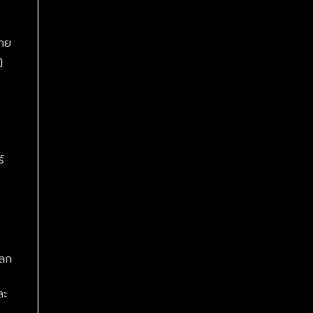
ยาย
ู
์
น
โลก
ละ