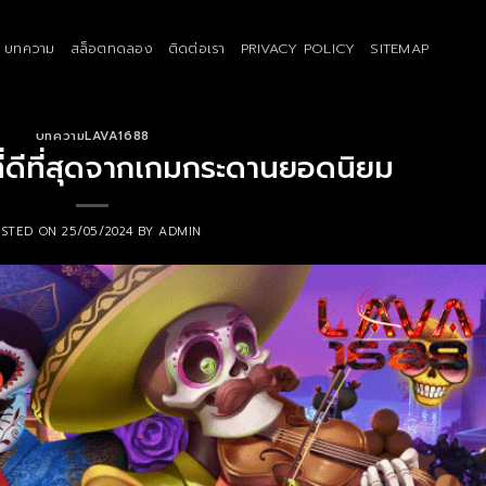
บทความ
สล็อตทดลอง
ติดต่อเรา
PRIVACY POLICY
SITEMAP
บทความLAVA1688
ี่ดีที่สุดจากเกมกระดานยอดนิยม
OSTED ON
25/05/2024
BY
ADMIN