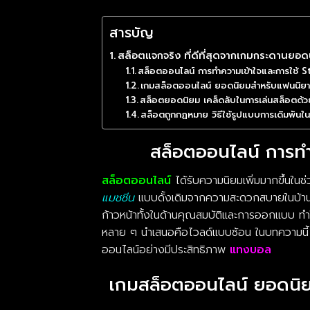
สารบัญ
สล็อตแจกจริง ที่ดีที่สุดจากเกมกระดานยอด
สล็อตออนไลน์ การทำความเข้าใจและการใช้ 
เกมสล็อตออนไลน์ ยอดนิยมสำหรับแฟนนิยา
สล็อตยอดนิยม เคล็ดลับในการเล่นสล็อตด้วย
สล็อตถูกกฏหมาย วิธีใช้รูปแบบการเดิมพันใ
สล็อตออนไลน์ การทำ
สล็อตออนไลน์
ได้รับความนิยมเพิ่มมากขึ้นในช่ว
แมชชีน
แบบดั้งเดิมจากความสะดวกสบายในบ้าน
ก้าวหน้าทั้งในด้านคุณสมบัติและการออกแบบ ทำให้ดึ
หลาย ๆ นำเสนอคือไวลด์แบบซ้อน ในบทความนี้ 
ออนไลน์อย่างมีประสิทธิภาพ
แทงบอล
เกมสล็อตออนไลน์ ยอดนิ