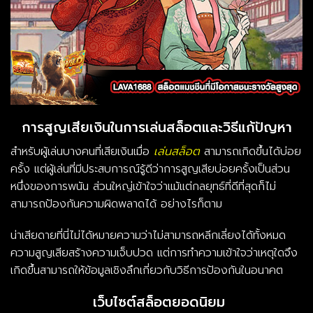
การสูญเสียเงินในการเล่นสล็อตและวิธีแก้ปัญหา
สำหรับผู้เล่นบางคนที่เสียเงินเมื่อ
เล่นสล็อต
สามารถเกิดขึ้นได้บ่อย
ครั้ง แต่ผู้เล่นที่มีประสบการณ์รู้ดีว่าการสูญเสียบ่อยครั้งเป็นส่วน
หนึ่งของการพนัน ส่วนใหญ่เข้าใจว่าแม้แต่กลยุทธ์ที่ดีที่สุดก็ไม่
สามารถป้องกันความผิดพลาดได้ อย่างไรก็ตาม
น่าเสียดายที่นี่ไม่ได้หมายความว่าไม่สามารถหลีกเลี่ยงได้ทั้งหมด
ความสูญเสียสร้างความเจ็บปวด แต่การทำความเข้าใจว่าเหตุใดจึง
เกิดขึ้นสามารถให้ข้อมูลเชิงลึกเกี่ยวกับวิธีการป้องกันในอนาคต
เว็บไซต์สล็อตยอดนิยม