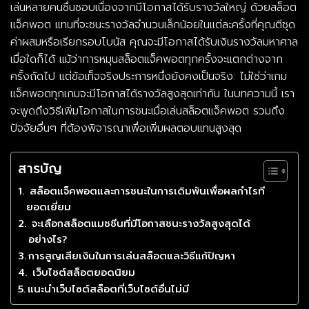
เล่นหลายคนชื่นชอบเนื่องจากมีโอกาสได้รับรางวัลใหญ่ ด้วยสล็อต
แจ็คพอต แทนที่จะชนะรางวัลจำนวนเล็กน้อยในแต่ละครั้งที่คุณตีชุด
ค่าผสมหรือเรียกรอบโบนัส คุณจะมีโอกาสได้รับเงินรางวัลมหาศาล
เมื่อใดก็ได้ แม้ว่าการหมุนสล็อตแจ็คพอตทุกครั้งจะแตกต่างจาก
ครั้งถัดไป แต่ข้อเท็จจริงประการหนึ่งยังคงเป็นจริง: ไม่ใช่ว่าเกม
แจ็คพอตทุกเกมจะมีโอกาสได้รางวัลสูงสุดเท่ากัน ในบทความนี้ เรา
จะพูดถึงวิธีเพิ่มโอกาสในการชนะเมื่อเล่นสล็อตแจ็คพอต รวมถึง
ปัจจัยอื่นๆ ที่ต้องพิจารณาเพื่อเพิ่มผลตอบแทนสูงสุด
สารบัญ
สล็อตแจ็คพอตและการชนะในการเดิมพันเพื่อผลกำไรที
ยอดเยี่ยม
จะเลือกสล็อตแมชชีนที่มีโอกาสชนะรางวัลสูงสุดได้
อย่างไร?
การสูญเสียเงินในการเล่นสล็อตและวิธีแก้ปัญหา
เว็บไซต์สล็อตยอดนิยม
แนะนำเว็บไซต์สล็อตที่เว็บไซต์อื่นไม่มี