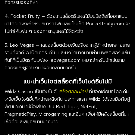
กิจกรรมจองกีฬา
4. Pocket Fruity – ด้วยเกมสล็อตธีมผลไม้บนมือถือที่ออกแบบ
มาโดยเฉพาะสำหรับสมาร์ทโฟนและแท็บเล็ต Pocketfruity.com จะ
ไม่ทำให้แฟน ๆ ของการหมุนผลไม้ผิดหวัง
5. Leo Vegas – เสนอสล็อตด้วยเงินจริงจากผู้จำหน่ายหลายราย
รวมถึงวิดีโอโป๊กเกอร์ คีโน และบิงโกมากมายผ่านแพลตฟอร์มเล่น
ทันทีที่เป็นมิตรกับแฟลช leovegas.com เหมาะสำหรับนักเล่นเกม
ตัวยงและผู้จ่ายเงินที่ผ่อนคลายมากขึ้น
แนะนำเว็บไซต์สล็อตที่เว็บไซต์อื่นไม่มี
Wildz Casino เป็นเว็บไซต์
สล็อตออนไลน์
ที่ยอดเยี่ยมที่โดดเด่น
เหนือเว็บไซต์อื่นที่คล้ายคลึงกัน ประการแรก Wildz ได้ร่วมมือกับผู้
พัฒนาเกมที่มีชื่อเสียง เช่น Red Tiger, NetEnt,
PragmaticPlay, Microgaming และอื่นๆ เพื่อให้มีคลังสล็อตที่น่า
เชื่อถือและสนุกสนานมากมาย