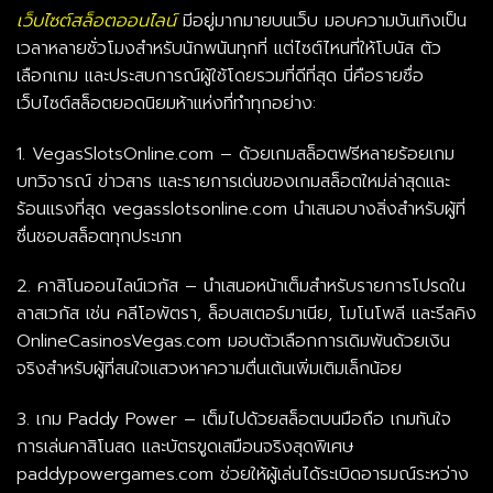
เว็บไซต์สล็อตออนไลน์
มีอยู่มากมายบนเว็บ มอบความบันเทิงเป็น
เวลาหลายชั่วโมงสำหรับนักพนันทุกที่ แต่ไซต์ไหนที่ให้โบนัส ตัว
เลือกเกม และประสบการณ์ผู้ใช้โดยรวมที่ดีที่สุด นี่คือรายชื่อ
เว็บไซต์สล็อตยอดนิยมห้าแห่งที่ทำทุกอย่าง:
1. VegasSlotsOnline.com – ด้วยเกมสล็อตฟรีหลายร้อยเกม
บทวิจารณ์ ข่าวสาร และรายการเด่นของเกมสล็อตใหม่ล่าสุดและ
ร้อนแรงที่สุด vegasslotsonline.com นำเสนอบางสิ่งสำหรับผู้ที่
ชื่นชอบสล็อตทุกประเภท
2. คาสิโนออนไลน์เวกัส – นำเสนอหน้าเต็มสำหรับรายการโปรดใน
ลาสเวกัส เช่น คลีโอพัตรา, ล็อบสเตอร์มาเนีย, โมโนโพลี และรีลคิง
OnlineCasinosVegas.com มอบตัวเลือกการเดิมพันด้วยเงิน
จริงสำหรับผู้ที่สนใจแสวงหาความตื่นเต้นเพิ่มเติมเล็กน้อย
3. เกม Paddy Power – เต็มไปด้วยสล็อตบนมือถือ เกมทันใจ
การเล่นคาสิโนสด และบัตรขูดเสมือนจริงสุดพิเศษ
paddypowergames.com ช่วยให้ผู้เล่นได้ระเบิดอารมณ์ระหว่าง