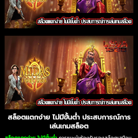
สล็อตแตกง่าย ไม่มีขั้นต่ำ ประสบการณ์การ
เล่นเกมสล็อต
สล็อตแตกง่าย ไม่มีขั้นต่ำ
การแนะนำห้องรับรองสล็อตเสมือน