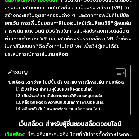
จริงในคาสิโนบนบก
เทคโนโลยีความเป็นจริงเสมือน (VR) ได้
สร้างกระแสในอุตสาหกรรมต่าง ๆ และฉากการพนันก็ไม่มีข้อ
ยกเว้น การเพิ่มขึ้นของคาสิโนออนไลน์ได้เปลี่ยนวิธีที่ผู้คนเล่น
การพนัน แต่ตอนนี้ มีวิธีใหม่ในการสัมผัสประสบการณ์สล็อต
ผ่านห้องรับรอง VR ในคาสิโน
ห้องรับรองสล็อต VR คือห้อง
ในคาสิโนบนบกที่ติดตั้งเทคโนโลยี VR เพื่อให้ผู้เล่นได้รับ
ประสบการณ์การเล่นเกมสล็อต
สารบัญ
สล็อตแตกง่าย ไม่มีขั้นต่ำ ประสบการณ์การเล่นเกมสล็อต
เว็บสล็อต สำหรับผู้ชื่นชอบสล็อตออนไลน์
เดิมพันสล็อต ผู้เล่นสามารถเข้าถึงและหมุนวงล้อ
สล็อตยอดฮิต ความนิยมในโลกการพนันออนไลน์
สล็อตอันดับ1 แพลตฟอร์มเกมสล็อตออนไลน์
เว็บสล็อต สำหรับผู้ชื่นชอบสล็อตออนไลน์
เว็บสล็อต
ที่สมจริงและสมจริง โดยทั่วไปการตั้งค่าจะประกอบ