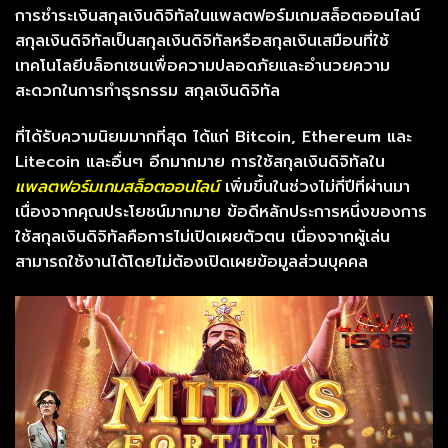
การชำระเงินสกุลเงินดิจิทัลในแพลตฟอร์มเกมสล็อตออนไลน์
สกุลเงินดิจิทัลเป็นสกุลเงินดิจิทัลหรือสกุลเงินเสมือนที่ใช้
เทคโนโลยีบล็อกเชนเพื่อความปลอดภัยและอำนวยความ
สะดวกในการทำธุรกรรม สกุลเงินดิจิทัล
ที่ได้รับความนิยมมากที่สุด ได้แก่ Bitcoin, Ethereum และ
Litecoin และอื่นๆ อีกมากมาย การใช้สกุลเงินดิจิทัลใน
แพลตฟอร์มเกมสล็อตออนไลน์
เพิ่มขึ้นในช่วงไม่กี่ปีที่ผ่านมา
เนื่องจากคุณประโยชน์มากมาย ข้อดีหลักประการหนึ่งของการ
ใช้สกุลเงินดิจิทัลคือการไม่เปิดเผยตัวตน เนื่องจากผู้เล่น
สามารถใช้งานได้โดยไม่ต้องเปิดเผยข้อมูลส่วนบุคคล