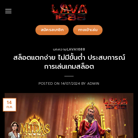
Skip
to
content
สมัครสมาชิก
ทางเข้าเล่น
บทความLAVA1688
สล็อตแตกง่าย ไม่มีขั้นต่ำ ประสบการณ์
การเล่นเกมสล็อต
POSTED ON
14/07/2024
BY
ADMIN
14
ก.ค.