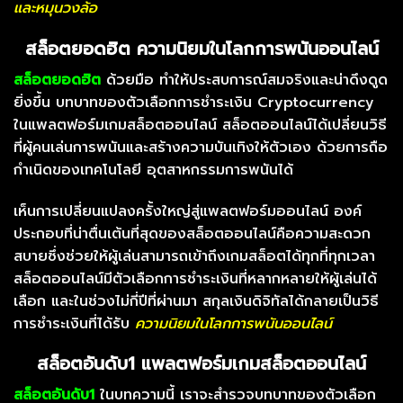
และหมุนวงล้อ
สล็อตยอดฮิต ความนิยมในโลกการพนันออนไลน์
สล็อตยอดฮิต
ด้วยมือ ทำให้ประสบการณ์สมจริงและน่าดึงดูด
ยิ่งขึ้น
บทบาทของตัวเลือกการชำระเงิน Cryptocurrency
ในแพลตฟอร์มเกมสล็อตออนไลน์
สล็อตออนไลน์ได้เปลี่ยนวิธี
ที่ผู้คนเล่นการพนันและสร้างความบันเทิงให้ตัวเอง ด้วยการถือ
กำเนิดของเทคโนโลยี อุตสาหกรรมการพนันได้
เ
ห็นการเปลี่ยนแปลงครั้งใหญ่สู่แพลตฟอร์มออนไลน์ องค์
ประกอบที่น่าตื่นเต้นที่สุดของสล็อตออนไลน์คือความสะดวก
สบายซึ่งช่วยให้ผู้เล่นสามารถเข้าถึงเกมสล็อตได้ทุกที่ทุกเวลา
สล็อตออนไลน์มีตัวเลือกการชำระเงินที่หลากหลายให้ผู้เล่นได้
เลือก และในช่วงไม่กี่ปีที่ผ่านมา สกุลเงินดิจิทัลได้กลายเป็นวิธี
การชำระเงินที่ได้รับ
ความนิยมในโลกการพนันออนไลน์
สล็อตอันดับ1 แพลตฟอร์มเกมสล็อตออนไลน์
สล็อตอันดับ1
ในบทความนี้ เราจะสำรวจบทบาทของตัวเลือก