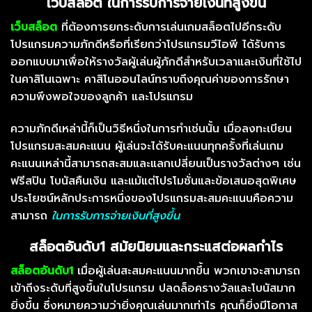
เว็บสล็อต ในการรับการจ่ายเงินที่สูงขึ้น
เว็บสล็อต
ที่ต้องการยกระดับการเล่นเกมสล็อตไปอีกระดับ
โปรแกรมความภักดีหรือที่เรียกว่าโปรแกรมวีไอพี ได้รับการ
ออกแบบมาเพื่อให้รางวัลผู้เล่นผู้ภักดีสำหรับเวลาและเงินที่ใช้ไป
ในคาสิโนเฉพาะ คาสิโนออนไลน์ทราบถึงคุณค่าของการรักษา
ความพึงพอใจของลูกค้า และโปรแกรม
ความภักดีเหล่านี้ก็เป็นวิธีหนึ่งในการทำเช่นนั้น เมื่อลงทะเบียน
โปรแกรมสะสมคะแนน ผู้เล่นจะได้รับคะแนนทุกครั้งที่เล่นเกม
คะแนนเหล่านี้สามารถสะสมและแลกเปลี่ยนเป็นรางวัลต่างๆ เช่น
ฟรีสปิน โบนัสคืนเงิน และแม้แต่โปรโมชั่นและข้อเสนอสุดพิเศษ
ประโยชน์หลักประการหนึ่งของโปรแกรมสะสมคะแนนคือความ
สามารถ
ในการรับการจ่ายเงินที่สูงขึ้น
สล็อตอันดับ1 สมัยนิยมและกระแสต่อผลกำไร
สล็อตอันดับ1
เมื่อผู้เล่นสะสมคะแนนมากขึ้น พวกเขาจะสามารถ
เข้าถึงระดับที่สูงขึ้นในโปรแกรม ปลดล็อครางวัลและโบนัสมาก
ยิ่งขึ้น ซึ่งหมายความว่ายิ่งคุณเล่นมากเท่าไร คุณก็ยิ่งมีโอกาส