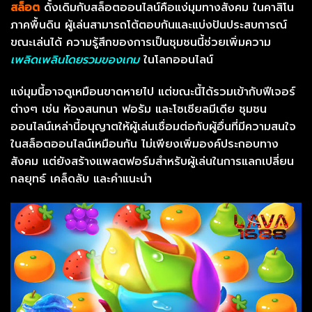
สล็อต
ดั้งเดิมกับสล็อตออนไลน์คือแง่มุมทางสังคม ในคาสิโน
ภาคพื้นดิน ผู้เล่นสามารถโต้ตอบกันและแบ่งปันประสบการณ์
ขณะเล่นได้ ความรู้สึกของการเป็นชุมชนนี้ช่วยเพิ่มความ
เพลิดเพลินโดยรวมของเกม
ในโลกออนไลน์
แง่มุมนี้อาจดูเหมือนขาดหายไป แต่ขณะนี้ได้รวมเข้ากับฟีเจอร์
ต่างๆ เช่น ห้องสนทนา ฟอรัม และโซเชียลมีเดีย
ชุมชน
ออนไลน์เหล่านี้อนุญาตให้ผู้เล่นเชื่อมต่อกับผู้อื่นที่มีความสนใจ
ในสล็อตออนไลน์เหมือนกัน ไม่เพียงเพิ่มองค์ประกอบทาง
สังคม แต่ยังสร้างแพลตฟอร์มสำหรับผู้เล่นในการแลกเปลี่ยน
กลยุทธ์ เคล็ดลับ และคำแนะนำ