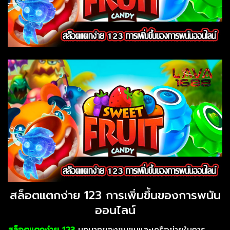
สล็อตแตกง่าย 123 การเพิ่มขึ้นของการพนัน
ออนไลน์
สล็อตแตกง่าย 123
บทบาทของชุมชนและเครือข่ายในการ