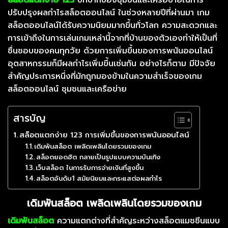
ปรับปรุงผลกำไรสล็อตออนไลน์
ในช่วงหลายปีที่ผ่านมา เกม
สล็อตออนไลน์ได้รับความนิยมมากขึ้นทั่วโลก ความสะดวกและ
การเข้าถึงในการเล่นเกมเหล่านี้จากที่บ้านของตัวเองทำให้เป็นที่
ชื่นชอบของคนทุกวัย ด้วยการเพิ่มขึ้นของการพนันออนไลน์
อุตสาหกรรมก็มีผลกำไรเพิ่มขึ้นเช่นกัน อย่างไรก็ตาม มีปัจจัย
สำคัญประการหนึ่งที่มักถูกมองข้ามในความสำเร็จของเกม
สล็อตออนไลน์ ชุมชนและเครือข่าย
สารบัญ
สล็อตแตกง่าย 123 การเพิ่มขึ้นของการพนันออนไลน์
เดิมพันสล็อต เพลิดเพลินโดยรวมของเกม
สล็อตยอดฮิต กลายเป็นรูปแบบความบันเทิง
เว็บสล็อต ในการรับการจ่ายเงินที่สูงขึ้น
สล็อตอันดับ1 สมัยนิยมและกระแสต่อผลกำไร
เดิมพันสล็อต เพลิดเพลินโดยรวมของเกม
เดิมพันสล็อต
ความแตกต่างที่สำคัญระหว่างสล็อตแมชชีนแบบ