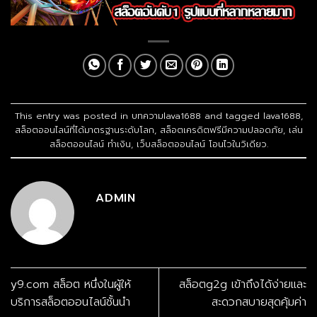
This entry was posted in
บทความlava1688
and tagged
lava1688
,
สล็อตออนไลน์ที่ได้มาตรฐานระดับโลก
,
สล็อตเครดิตฟรีมีความปลอดภัย
,
เล่น
สล็อตออนไลน์ ทำเงิน
,
เว็บสล็อตออนไลน์ โอนไวในวิเดียว
.
ADMIN
y9.com สล็อต หนึ่งในผู้ให้
สล็อตg2g เข้าถึงได้ง่ายและ
บริการสล็อตออนไลน์ชั้นนำ
สะดวกสบายสุดคุ้มค่า