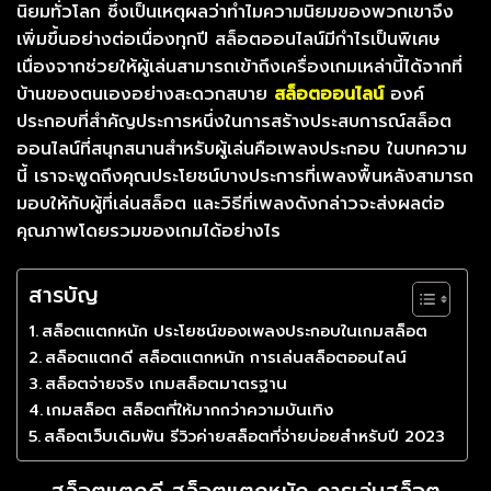
นิยมทั่วโลก ซึ่งเป็นเหตุผลว่าทำไมความนิยมของพวกเขาจึง
เพิ่มขึ้นอย่างต่อเนื่องทุกปี สล็อตออนไลน์มีกำไรเป็นพิเศษ
เนื่องจากช่วยให้ผู้เล่นสามารถเข้าถึงเครื่องเกมเหล่านี้ได้จากที่
บ้านของตนเองอย่างสะดวกสบาย
สล็อตออนไลน์
องค์
ประกอบที่สำคัญประการหนึ่งในการสร้างประสบการณ์สล็อต
ออนไลน์ที่สนุกสนานสำหรับผู้เล่นคือเพลงประกอบ ในบทความ
นี้ เราจะพูดถึงคุณประโยชน์บางประการที่เพลงพื้นหลังสามารถ
มอบให้กับผู้ที่เล่นสล็อต และวิธีที่เพลงดังกล่าวจะส่งผลต่อ
คุณภาพโดยรวมของเกมได้อย่างไร
สารบัญ
สล็อตแตกหนัก ประโยชน์ของเพลงประกอบในเกมสล็อต
สล็อตแตกดี สล็อตแตกหนัก การเล่นสล็อตออนไลน์
สล็อตจ่ายจริง เกมสล็อตมาตรฐาน
เกมสล็อต สล็อตที่ให้มากกว่าความบันเทิง
สล็อตเว็บเดิมพัน รีวิวค่ายสล็อตที่จ่ายบ่อยสำหรับปี 2023