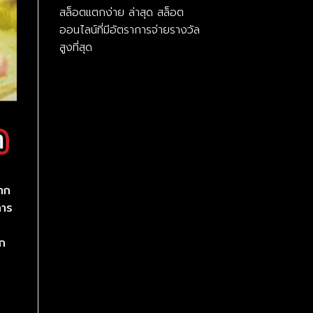
สล็อตแตกง่าย ล่าสุด สล็อต
ออนไลน์ที่มีอัตราการจ่ายรางวัล
สูงที่สุด
าก
การ
ูก