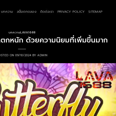
บทความ
สล็อตทดลอง
ติดต่อเรา
PRIVACY POLICY
SITEMAP
บทความLAVA1688
กหนัก ด้วยความนิยมที่เพิ่มขึ้นมาก
OSTED ON
09/10/2024
BY
ADMIN