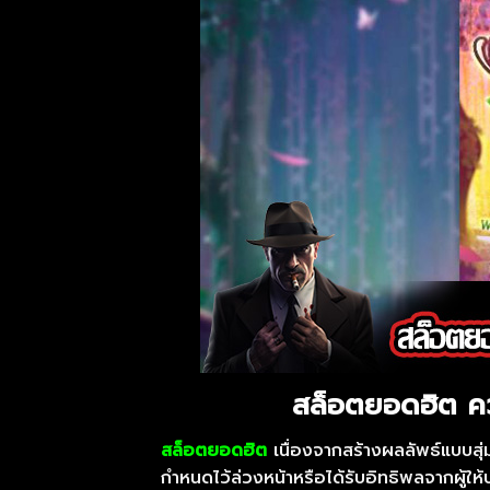
สล็อตยอดฮิต คว
สล็อตยอดฮิต
เนื่องจากสร้างผลลัพธ์แบบสุ่ม
กำหนดไว้ล่วงหน้าหรือได้รับอิทธิพลจากผู้ให