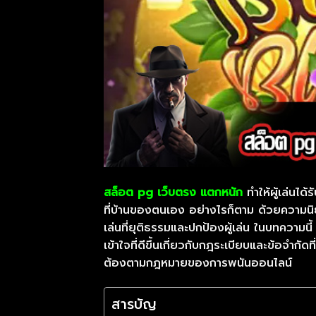
สล็อต pg เว็บตรง แตกหนัก
ทำให้ผู้เล่น
ที่บ้านของตนเอง อย่างไรก็ตาม ด้วยความนิยม
เล่นที่ยุติธรรมและปกป้องผู้เล่น ในบทคว
เข้าใจที่ดีขึ้นเกี่ยวกับกฎระเบียบและข้อจำกัดที่
ต้องตามกฎหมายของการพนันออนไลน์
สารบัญ