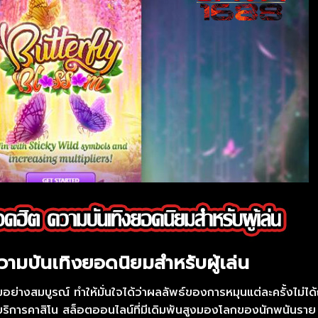
ามบันเทิงยอดนิยมสำหรับผู้เล่น
อย่างสมบูรณ์ ทำให้มั่นใจได้ว่าผลลัพธ์ของการหมุนแต่ละครั้งไม่ได้
้บริการคาสิโน
สล็อตออนไลน์ที่มีเดิมพันสูงมองโลกของนักพนันราย