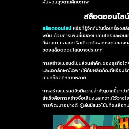
ผันผวนสูงตามศักยภาพ
สล็อตออนไลน์ 
สล็อตออนไลน์
หรือที่รู้จักกันในชื่อเครื่
พนัน ด้วยการเพิ่มขึ้นของเทคโนโลยีและอินเท
ที่ผ่านมา เราจะหารือเกี่ยวกับผลกระทบของ
ของสล็อตออนไลน์บางประเภท
การสร้างแบรนด์เป็นส่วนสำคัญของธุรกิจใ
และเอกลักษณ์เฉพาะให้กับผลิตภัณฑ์หรือบริกา
เกมสล็อตที่หลากหลาย
การสร้างแบรนด์จึงมีความสำคัญมากขึ้นกว่าท
สำเร็จคือการสร้างชื่อเสียงและความไว้วางใจที
การพัฒนาอย่างดี ผู้เล่นมีแนวโน้มที่จะเลือกแ