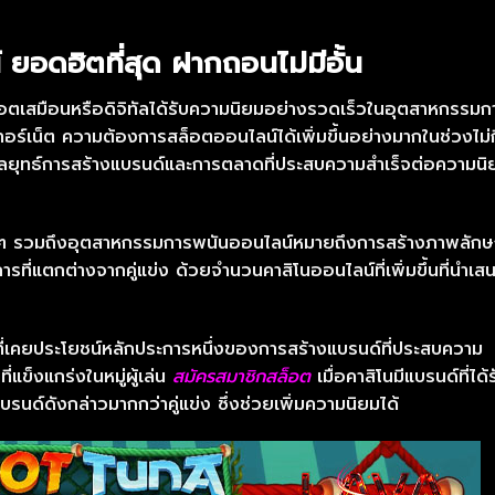
ยอดฮิตที่สุด ฝากถอนไม่มีอั้น
องสล็อตเสมือนหรือดิจิทัลได้รับความนิยมอย่างรวดเร็วในอุตสาหกรรมก
อร์เน็ต ความต้องการสล็อตออนไลน์ได้เพิ่มขึ้นอย่างมากในช่วงไม่กี
กลยุทธ์การสร้างแบรนด์และการตลาดที่ประสบความสำเร็จต่อความนิ
ดๆ รวมถึงอุตสาหกรรมการพนันออนไลน์หมายถึงการสร้างภาพลักษ
รที่แตกต่างจากคู่แข่ง ด้วยจำนวนคาสิโนออนไลน์ที่เพิ่มขึ้นที่นำเส
ี่เคย
ประโยชน์หลักประการหนึ่งของการสร้างแบรนด์ที่ประสบความ
่แข็งแกร่งในหมู่ผู้เล่น
สมัครสมาชิกสล็อต
เมื่อคาสิโนมีแบรนด์ที่ได้
บรนด์ดังกล่าวมากกว่าคู่แข่ง ซึ่งช่วยเพิ่มความนิยมได้