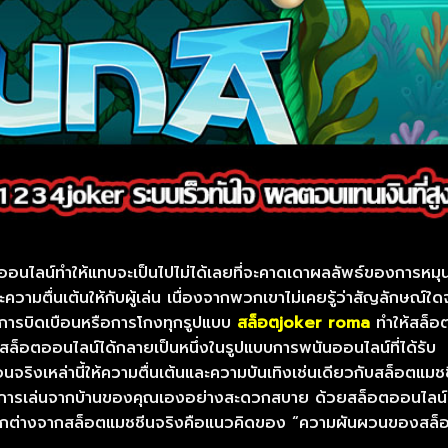
อนไลน์ทำให้แทบจะเป็นไปไม่ได้เลยที่จะคาดเดาผลลัพธ์ของการหมุน 
วามตื่นเต้นให้กับผู้เล่น เนื่องจากพวกเขาไม่เคยรู้ว่าสัญลักษณ์ใด
นการบิดเบือนหรือการโกงทุกรูปแบบ
สล็อตjoker roma
ทำให้สล็อ
สล็อตออนไลน์ได้กลายเป็นหนึ่งในรูปแบบการพนันออนไลน์ที่ได้รับ
มือนจริงเหล่านี้ให้ความตื่นเต้นและความบันเทิงเช่นเดียวกับสล็อตแมช
ในการเล่นจากบ้านของคุณเองอย่างสะดวกสบาย ด้วยสล็อตออนไลน์ที
ขาแตกต่างจากสล็อตแมชชีนจริงคือแนวคิดของ “ความผันผวนของสล็