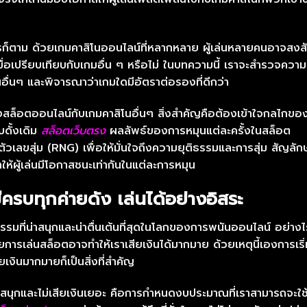
ไรก็ตาม ด้วยเกมคาสิโนออนไลน์ที่หลากหลาย ผู้เล่นหลายคนอาจสงส
ื่อเปรียบเทียบกับเกมอื่น ๆ หรือไม่ ในบทความนี้ เราจะสำรวจความ
ื่นๆ และพิจารณาว่าเกมใดมีอัตราต่อรองที่ดีกว่า
่างสล็อตออนไลน์กับเกมคาสิโนอื่นๆ สิ่งสำคัญคือต้องเข้าใจกลไกขอ
ดั้งเดิม
สล็อตเว็บตรง
ผลลัพธ์ของการหมุนแต่ละครั้งในสล็อต
วเลขสุ่ม (RNG) เพื่อให้มั่นใจถึงความยุติธรรมและการสุ่ม สัญลัก
ให้ผู้เล่นมีโอกาสชนะเท่ากันในแต่ละการหมุน
ครบทุกค่ายดัง เล่นได้อย่างอิสระ
กรรมที่น่าสนุกและน่าตื่นเต้นที่สุดในโลกของการพนันออนไลน์ อย่างไ
ยการเล่นสล็อตอาจทำให้เราเสียเงินได้มากมาย ด้วยเหตุนี้เองการเริ่
เงินมากมายก็เป็นสิ่งที่สำคัญ
อความสนุกและไม่เสียเงินเยอะ คือการกำหนดงบประมาณที่เราสามารถจะใช้