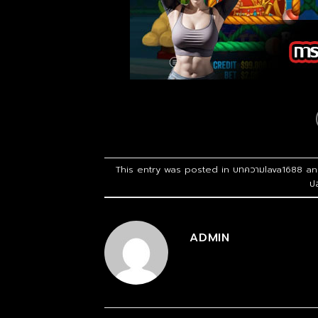
This entry was posted in
บทความlava1688
an
ป
ADMIN