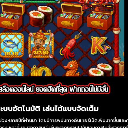
ะบบอัตโนมัติ เล่นได้แบบจัดเต็ม
ช่วงหลายปีที่ผ่านมา โดยมีการพนันทางอินเทอร์เน็ตเพิ่มมากขึ้นและ
ิงเหล่านี้มอบโอกาสให้ผู้เล่นเพลิดเพลินไปกับเกมคาสิโนที่พวกเขาชื