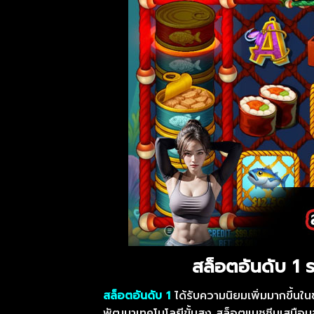
สล็อตอันดับ 1 ร
สล็อตอันดับ 1
ได้รับความนิยมเพิ่มมากขึ้นใน
พัฒนาเทคโนโลยีขั้นสูง สล็อตแมชชีนเสมือนจร