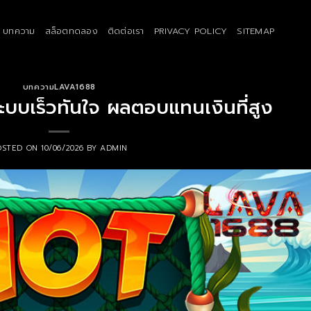
บทความ
สล็อตทดลอง
ติดต่อเรา
PRIVACY POLICY
SITEMAP
บทความLAVA1688
ะบบเร็วทันใจ ผลตอบแทนเงินที่สูง
OSTED ON
10/06/2026
BY
ADMIN