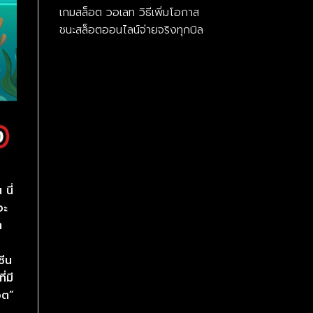
เกมสล็อต วอเลท วิธีเพิ่มโอกาส
ชนะสล็อตออนไลน์จ่ายจริงทุกบิล
นี่
จะ
ต
ชีน
่มี
อต”