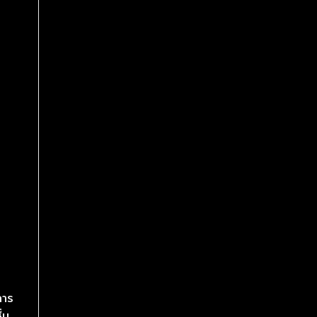
การ
่น