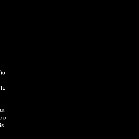
กับ
วไป
ชนะ
โดย
่อ