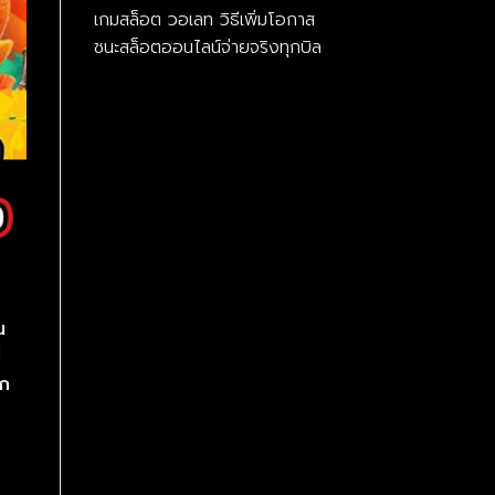
เกมสล็อต วอเลท วิธีเพิ่มโอกาส
ชนะสล็อตออนไลน์จ่ายจริงทุกบิล
)
น
่
อก