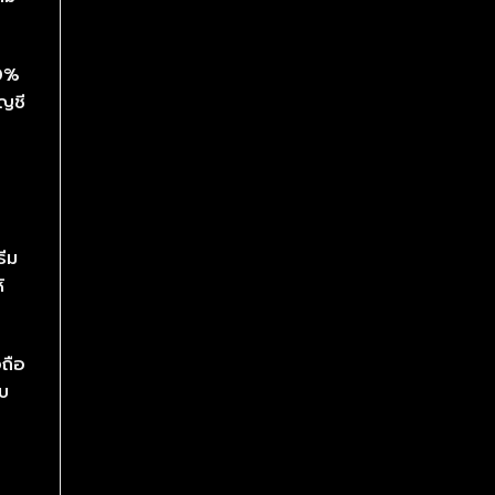
00%
ัญชี
ธีม
้
่อถือ
ับ