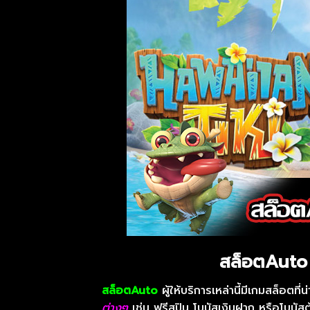
สล็อตAuto ใ
สล็อตAuto
ผู้ให้บริการเหล่านี้มีเกมสล็อตที
ต่างๆ
เช่น ฟรีสปิน โบนัสเงินฝาก หรือโบนัสต้อน