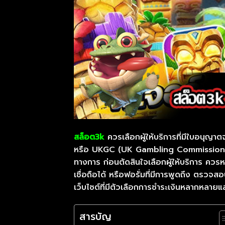
สล็อต3k
ควรเลือกผู้ให้บริการที่มีใบอนุญ
หรือ UKGC (UK Gambling Commission) เพ
ทางการ
ก่อนตัดสินใจเลือกผู้ให้บริการ ควรหาข
เชื่อถือได้ หรือฟอรั่มที่มีการพูดถึง
ตรวจสอบว
เว็บไซต์ที่มีตัวเลือกการชำระเงินหลากหลายแล
สารบัญ