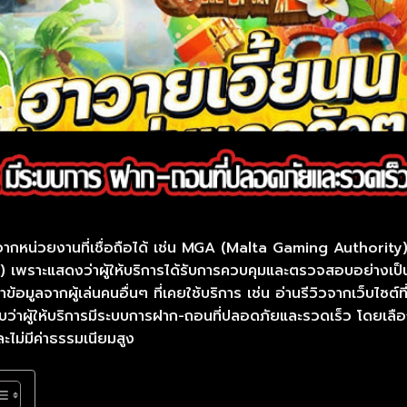
าตจากหน่วยงานที่เชื่อถือได้ เช่น MGA (Malta Gaming Authority
ราะแสดงว่าผู้ให้บริการได้รับการควบคุมและตรวจสอบอย่างเป็
้อมูลจากผู้เล่นคนอื่นๆ ที่เคยใช้บริการ เช่น อ่านรีวิวจากเว็บไซต์ที
่าผู้ให้บริการมีระบบการฝาก-ถอนที่ปลอดภัยและรวดเร็ว โดยเลื
ะไม่มีค่าธรรมเนียมสูง