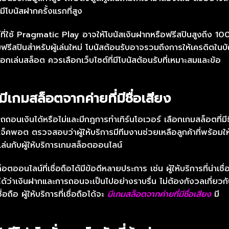
มีโบนัสฝากครั้งแรกที่สูง
ที่ใช้ Pragmatic Play อาจให้โบนัสเงินฝากหรือฟรีสปินสูงถึง 1
ีสปินสำหรับผู้เล่นใหม่
โบนัสต้อนรับอาจรวมถึงการให้เครดิตในบ
ือกเล่นสล็อต
ควรเลือกเว็บไซต์ที่มีโบนัสต้อนรับที่เหมาะสมและข้อ
เกมสล็อตจากค่ายที่มีชื่อเสียง
ถอนเงินได้หรือไม่และมีกฎการทำเทิร์นโอเวอร์
เลือกเกมสล็อตที่มี
สแจ็คพอต
ตรวจสอบว่าผู้ให้บริการมีทีมงานช่วยเหลือลูกค้าที่พร้อมให
ล่นกับผู้ให้บริการเกมสล็อตออนไลน์
ล็อตออนไลน์ที่เชื่อถือได้มีข้อดีหลายประการ เช่น
ผู้ให้บริการที่น่าเชื
ใจได้ว่าเงินฝากและการถอนจะเป็นไปอย่างราบรื่น ไม่ต้องกังวลเกี่ยวก
ื่อถือ
ผู้ให้บริการที่เชื่อถือได้จะ
มีเกมสล็อตจากค่ายที่มีชื่อเสียง
มี