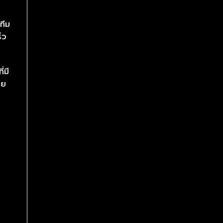
ีทีม
็ว
่มี
้อย