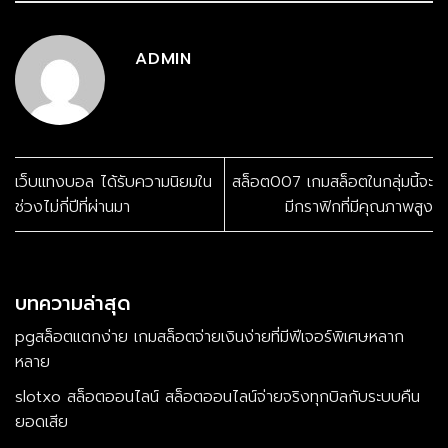
ADMIN
เว็บแทงบอล ได้รับความนิยมใน
สล็อต007 เกมสล็อตในกลุ่มนี้จะ
ช่วงไม่กี่ปีที่ผ่านมา
มีกราฟิกที่มีคุณภาพสูง
บทความล่าสุด
pgสล็อตแตกง่าย เกมสล็อตจ่ายเงินง่ายที่มีฟีเจอร์พิเศษหลาก
หลาย
slotxo สล็อตออนไลน์ สล็อตออนไลน์จ่ายจริงทุกบิลกับระบบคืน
ยอดเสีย