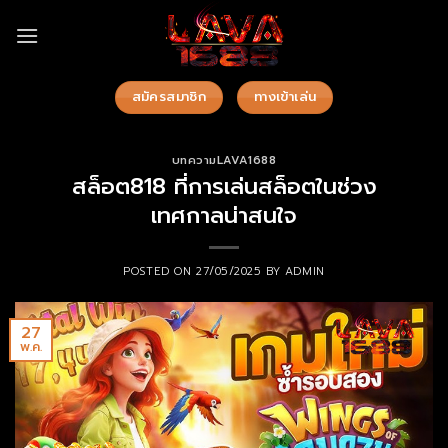
Skip
to
content
สมัครสมาชิก
ทางเข้าเล่น
บทความLAVA1688
สล็อต818 ที่การเล่นสล็อตในช่วง
เทศกาลน่าสนใจ
POSTED ON
27/05/2025
BY
ADMIN
27
พ.ค.