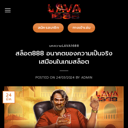
Skip
to
content
สมัครสมาชิก
ทางเข้าเล่น
บทความLAVA1688
สล็อต888 อนาคตของความเป็นจริง
เสมือนในเกมสล็อต
POSTED ON
24/03/2024
BY
ADMIN
24
มี.ค.