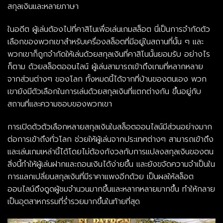
สกุลเงินและหลายภาษา
ในอดีต ผู้เล่นต้องไปที่คาสิโนเพื่อเล่นเกมสล็อต นี่เป็นการจำกัดตัว
เลือกของพวกเขาสำหรับเครื่องสล็อตที่มีอยู่ในสถานที่นั้น ๆ และ
พวกเขาก็ถูกจำกัดให้เล่นด้วยสกุลเงินที่คาสิโนนั้นยอมรับ อย่างไร
ก็ตาม ด้วยสล็อตออนไลน์ ผู้เล่นสามารถเข้าถึงเกมที่หลากหลาย
จากส่วนต่างๆ ของโลก ทั้งหมดนี้ได้จากที่บ้านของตนเอง พวก
เขายังมีตัวเลือกในการเล่นด้วยสกุลเงินที่แตกต่างกัน ขึ้นอยู่กับ
สถานที่และความชอบของพวกเขา
การเปิดตัวตัวเลือกหลายสกุลเงินในสล็อตออนไลน์มีส่วนอย่างมาก
ต่อการเข้าถึงทั่วโลก ช่วยให้ผู้เล่นจากประเทศต่างๆ สามารถเข้าถึง
และเล่นเกมเหล่านี้ได้โดยไม่ต้องกังวลกับการแปลงสกุลเงินของตน
สิ่งนี้ทำให้ผู้เล่นฝากและถอนเงินได้ง่ายขึ้น และยังขจัดความจำเป็นใน
การแลกเปลี่ยนสกุลเงินที่มีราคาแพงอีกด้วย เป็นผลให้สล็อต
ออนไลน์ดึงดูดผู้ชมจำนวนมากขึ้นและหลากหลายมากขึ้น ทำให้กลาย
เป็นอุตสาหกรรมที่ร่ำรวยมากขึ้นในท้ายที่สุด