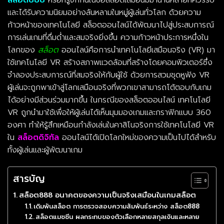
และได้รับความนิยมอย่างล้นหลามในหมู่ผู้เล่นทั่วโลก ด้วยความ
ก้าวหน้าของเทคโนโลยี สล็อตออนไลน์ได้พัฒนาไปสู่ประสบการณ์
การเล่นเกมที่ดื่มด่ำและสมจริงยิ่งขึ้น ความก้าวหน้าประการหนึ่งใน
โลกของ
สล็อต
ออนไลน์คือการนำเทคโนโลยีเสมือนจริง (VR) มา
ใช้เทคโนโลยี VR สร้างสภาพแวดล้อมที่สร้างโดยคอมพิวเตอร์ซึ่ง
จำลองประสบการณ์ที่สมจริงให้กับผู้ใช้ ด้วยการสวมชุดหูฟัง VR
ผู้เล่นจะถูกพาเข้าสู่โลกเสมือนจริงที่พวกเขาสามารถโต้ตอบกับเกม
ได้อย่างมีส่วนร่วมมากขึ้น ในกรณีของสล็อตออนไลน์ เทคโนโลยี
VR ถูกนำมาใช้เพื่อให้ผู้เล่นได้เห็นมุมมองเกมและกราฟิกแบบ 360
องศา ทำให้รู้สึกเหมือนกำลังเล่นในคาสิโนจริงการใช้เทคโนโลยี VR
ใน
สล็อตดิจิทัล
ออนไลน์ได้เปิดโลกใหม่ของความเป็นไปได้สำหรับ
ทั้งผู้เล่นและผู้พัฒนาเกม
สารบัญ
สล็อต888 อนาคตของความเป็นจริงเสมือนในเกมสล็อต
เดิมพันสล็อต การตรวจสอบความสัมพันธ์ระหว่าง สล็อต888
สล็อตแมชชีน ผลกระทบของตัวเลือกหลายสกุลเงินและหลาย