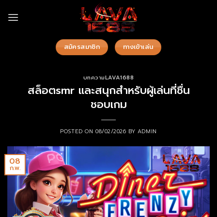
Skip
to
content
สมัครสมาชิก
ทางเข้าเล่น
บทความLAVA1688
สล็อตsmr และสนุกสำหรับผู้เล่นที่ชื่น
ชอบเกม
POSTED ON
08/02/2026
BY
ADMIN
08
ก.พ.