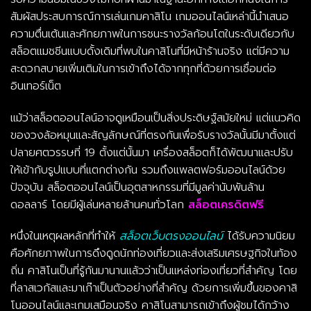
สัมผัสประสบการณ์การเล่นเกมคาสิโน เกมออนไลน์เหล่านี้นำเสนอ
ความตื่นเต้นและศักยภาพในการชนะรางวัลก้อนโตในระดับเดียวกับ
สล็อตแมชชีนแบบดั้งเดิมที่พบในคาสิโนที่มีหน้าร้านจริง แต่มีความ
สะดวกสบายเพิ่มเติมในการเข้าถึงได้จากทุกที่ด้วยการเชื่อมต่อ
อินเทอร์เน็ต
แม้ว่าสล็อตออนไลน์อาจดูเหมือนเป็นสิ่งประดิษฐ์สมัยใหม่ แต่แนวคิด
ของวงล้อหมุนและสัญลักษณ์ที่ตรงกันเพื่อรับรางวัลนั้นมีมาตั้งแต่
ปลายศตวรรษที่ 19 ตั้งแต่นั้นมา เครื่องสล็อตก็ได้พัฒนาและปรับ
ให้เข้ากับรูปแบบที่แตกต่างกัน รวมถึงแพลตฟอร์มออนไลน์ด้วย
ปัจจุบัน สล็อตออนไลน์เป็นอุตสาหกรรมที่มีมูลค่านับพันล้าน
ดอลลาร์ โดยมีผู้เล่นหลายล้านคนทั่วโลก
สล็อตเครดิตฟรี
หนึ่งในเหตุผลหลักที่ทำให้
สล็อตเว็บตรงออนไลน์
ได้รับความนิยม
คือศักยภาพในการดึงดูดนักท่องเที่ยวและส่งเสริมเศรษฐกิจในท้อง
ถิ่น คาสิโนเป็นที่รู้กันมานานแล้วว่าเป็นแหล่งท่องเที่ยวที่สำคัญ โดย
ที่ลาสเวกัสและมาเก๊าเป็นตัวอย่างที่สำคัญ ด้วยการเพิ่มขึ้นของคาสิ
โนออนไลน์และเกมเสมือนจริง คาสิโนสามารถเข้าถึงผู้ชมได้กว้าง