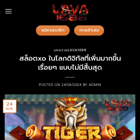
Skip
to
content
สมัครสมาชิก
ทางเข้าเล่น
บทความLAVA1688
สล็อตxo ในโลกดิจิทัลที่เพิ่มมากขึ้น
เรื่อยๆ แบบไม่มีสิ้นสุด
POSTED ON
24/04/2024
BY
ADMIN
24
เม.ย.