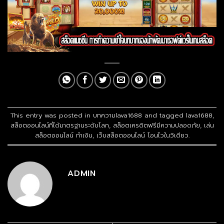
This entry was posted in
บทความlava1688
and tagged
lava1688
,
สล็อตออนไลน์ที่ได้มาตรฐานระดับโลก
,
สล็อตเครดิตฟรีมีความปลอดภัย
,
เล่น
สล็อตออนไลน์ ทำเงิน
,
เว็บสล็อตออนไลน์ โอนไวในวิเดียว
.
ADMIN