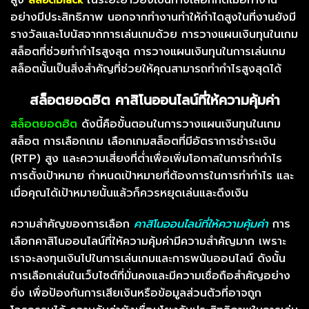
สูง
ในระยะยาวยังเป็นทางเลือกที่ดีเมื่อทำงาน
สล็อตblack
อย่างมีประสิทธิภาพ นอกจากทำงานทำให้กำไดสูงในที่งานยังมี
รางวัลและโบนัสจากการเล่นเกมด้วย
การวางแผนเงินทุนในเกม
สล็อตที่ช่วยทำกำไรสูงสุด
การวางแผนเงินทุนในการเล่นเกม
สล็อตนั้นเป็นสิ่งสำคัญที่ช่วยให้คุณสามารถทำกำไรสูงสุดได้
สล็อตยอดฮิต คาสิโนออนไลน์ที่ให้ความคุ้มค่า
สล็อตยอดฮิต
ดังนี้คือขั้นตอนในการวางแผนเงินทุนในเกม
สล็อต
การเลือกเกม เลือกเกมสล็อตที่มีอัตราการชำระเงิน
(RTP) สูง และความเสี่ยงที่ต่ำเพื่อเพิ่มโอกาสในการทำกำไร
การตั้งเป้าหมาย กำหนดเป้าหมายที่ต้องการในการทำกำไร และ
เมื่อคุณได้เป้าหมายนั้นแล้วก็ควรหยุดเล่นและดึงเงิน
ความสำคัญของการเลือก
คาสิโนออนไลน์ที่ให้ความคุ้มค่า
การ
เลือกคาสิโนออนไลน์ที่ให้ความคุ้มค่ามีความสำคัญมาก เพราะ
เราจะลงทุนเงินไปในการเล่นเกมและการพนันออนไลน์ ดังนั้น
การเลือกเล่นในเว็บไซต์ที่มั่นคงและมีความเชื่อถือสำคัญอย่าง
ยิ่ง เพื่อป้องกันการเสียเงินหรือข้อมูลส่วนตัวที่อาจถูก