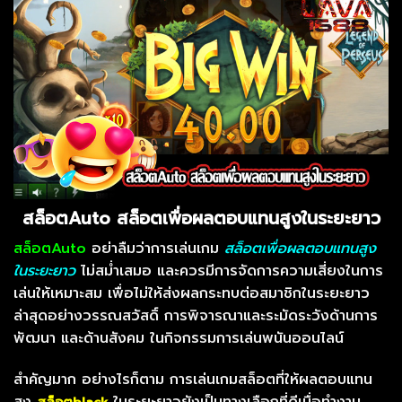
สล็อตAuto สล็อตเพื่อผลตอบแทนสูงในระยะยาว
สล็อตAuto
อย่าลืมว่าการเล่นเกม
สล็อตเพื่อผลตอบแทนสูง
ในระยะยาว
ไม่สม่ำเสมอ และควรมีการจัดการความเสี่ยงในการ
เล่นให้เหมาะสม เพื่อไม่ให้ส่งผลกระทบต่อสมาชิกในระยะยาว
ล่าสุดอย่างวรรณสวัสดิ์ การพิจารณาและระมัดระวังด้านการ
พัฒนา และด้านสังคม ในกิจกรรมการเล่นพนันออนไลน์
สำคัญมาก อย่างไรก็ตาม การเล่นเกมสล็อตที่ให้ผลตอบแทน