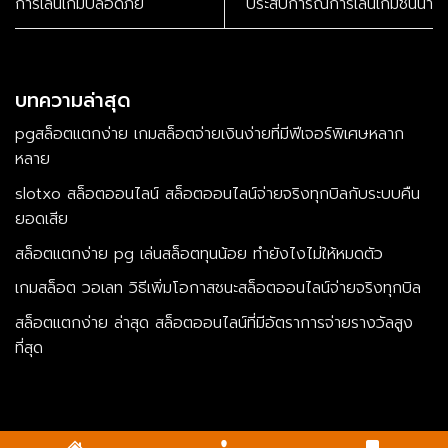
การเล่นเกมปลอดภัย
ประสบการณ์การเล่นเกมชั้นนำ
บทความล่าสุด
pgสล็อตแตกง่าย เกมสล็อตจ่ายเงินง่ายที่มีฟีเจอร์พิเศษหลาก
หลาย
slotxo สล็อตออนไลน์ สล็อตออนไลน์จ่ายจริงทุกบิลกับระบบคืน
ยอดเสีย
สล็อตแตกง่าย pg เล่นสล็อตทุนน้อย ทำยังไงไม่ให้หมดตัว
เกมสล็อต วอเลท วิธีเพิ่มโอกาสชนะสล็อตออนไลน์จ่ายจริงทุกบิล
สล็อตแตกง่าย ล่าสุด สล็อตออนไลน์ที่มีอัตราการจ่ายรางวัลสูง
ที่สุด