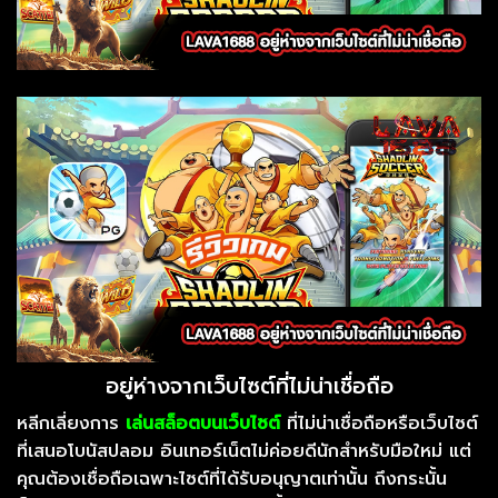
อยู่ห่างจากเว็บไซต์ที่ไม่น่าเชื่อถือ
หลีกเลี่ยงการ
เล่นสล็อตบนเว็บไซต์
ที่ไม่น่าเชื่อถือหรือเว็บไซต์
ที่เสนอโบนัสปลอม อินเทอร์เน็ตไม่ค่อยดีนักสำหรับมือใหม่ แต่
คุณต้องเชื่อถือเฉพาะไซต์ที่ได้รับอนุญาตเท่านั้น ถึงกระนั้น