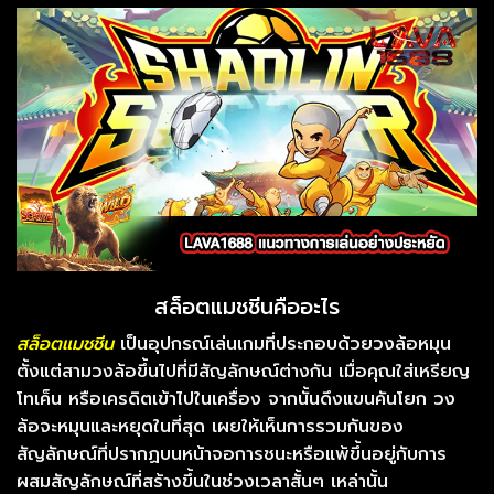
สล็อตแมชชีนคืออะไร
สล็อตแมชชีน
เป็นอุปกรณ์เล่นเกมที่ประกอบด้วยวงล้อหมุน
ตั้งแต่สามวงล้อขึ้นไปที่มีสัญลักษณ์ต่างกัน เมื่อคุณใส่เหรียญ
โทเค็น หรือเครดิตเข้าไปในเครื่อง จากนั้นดึงแขนคันโยก วง
ล้อจะหมุนและหยุดในที่สุด เผยให้เห็นการรวมกันของ
สัญลักษณ์ที่ปรากฏบนหน้าจอการชนะหรือแพ้ขึ้นอยู่กับการ
ผสมสัญลักษณ์ที่สร้างขึ้นในช่วงเวลาสั้นๆ เหล่านั้น