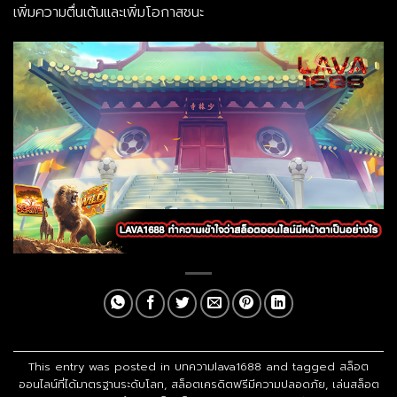
เพิ่มความตื่นเต้นและเพิ่มโอกาสชนะ
This entry was posted in
บทความlava1688
and tagged
สล็อต
ออนไลน์ที่ได้มาตรฐานระดับโลก
,
สล็อตเครดิตฟรีมีความปลอดภัย
,
เล่นสล็อต