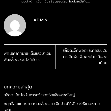
ออนไลน์ ทำเงิน
,
เว็บสล็อตออนไลน์ โอนไวในวิเดียว
.
ADMIN
สล็อตแจ็คพอตและการชนะใน
พกโชคลาภมาให้เต็มแล้วมาเดิม
การเดิมพันเพื่อผลกำไรทียอด
พันสล็อตออนไลน์กับเรา
เยี่ยม
บทความล่าสุด
สล็อต เอ็กโอ ในการคว้ารางวัลแจ็คพอตใหญ่
pgสล็อตแตกง่าย เกมสล็อตจ่ายเงินง่ายที่มีฟีเจอร์พิเศษหลาก
หลาย