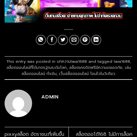
This entry was posted in
บทความlava1688
and tagged
lava1688
,
สล็อตออนไลน์ที่ได้มาตรฐานระดับโลก
,
สล็อตเครดิตฟรีมีความปลอดภัย
,
เล่น
สล็อตออนไลน์ ทำเงิน
,
เว็บสล็อตออนไลน์ โอนไวในวิเดียว
.
ADMIN
pixxyสล็อต อัตราชนะที่เพิ่มขึ้น
สล็อตออโต้168 ไม่มีการล็อค