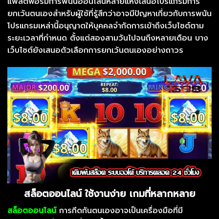
แพลตฟอร์มการพนันออนไลน์หลายแห่งเสนอโปรแกรมการ
ยกเว้นตนเองสำหรับผู้ใช้ที่รู้สึกว่าอาจมีปัญหาเกี่ยวกับการพนัน
โปรแกรมเหล่านี้อนุญาตให้บุคคลจำกัดการเข้าถึงเว็บไซต์ตาม
ระยะเวลาที่กำหนด ตั้งแต่สองสามวันไปจนถึงหลายเดือน บาง
เว็บไซต์ยังเสนอตัวเลือกการยกเว้นตนเองอย่างถาวร
สล็อตออนไลน์ ใช้งานง่าย เกมที่หลากหลาย
สล็อตออนไลน์
การกีดกันตนเองอาจเป็นเครื่องมือที่มี