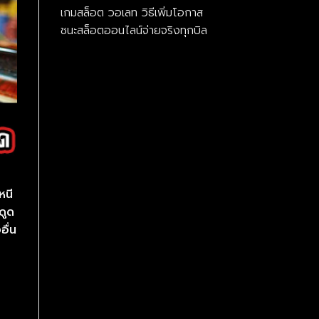
เกมสล็อต วอเลท วิธีเพิ่มโอกาส
ชนะสล็อตออนไลน์จ่ายจริงทุกบิล
หนี
ดูด
อื่น