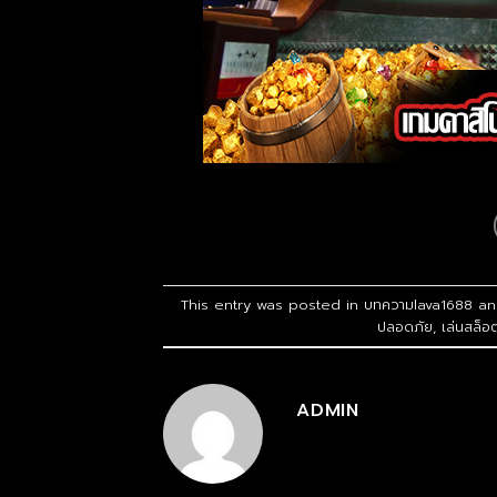
This entry was posted in
บทความlava1688
an
ปลอดภัย
,
เล่นสล็อ
ADMIN