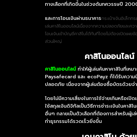
ทางเลือกที่เกิดขึ้นในช่วงต้นทศวรรษปี 2000 
และการโอนเงินผ่านธนาคาร
กระเป๋าเงินอิเล็กทร
เล่นคาสิโนออนไลน์เนื่องจากความปลอดภัยและความส
โอนเงินเข้าบัญชีคาสิโนได้ทันทีโดยไม่ต้องเปิดเผยข้
ส่วนใหญ่
คาสิโนออนไลน์ ก
คาสิโนออนไลน์
ทำให้ผู้เล่นค้นหาคาสิโนที่เหมาะ
Paysafecard และ ecoPayz ก็ได้รับความนิยมใ
ปลอดภัย เนื่องจากผู้เล่นต้องซื้อบัตรด้วยจำ
โดยไม่มีความเสี่ยงในการใช้จ่ายเกินหรือเป
ใช้สกุลเงินดิจิทัลเป็นวิธีการชำระเงินในคาส
อื่นๆ กลายเป็นตัวเลือกที่ต้องการสำหรับผู
ทำธุรกรรมได้รวดเร็วยิ่งขึ้น
เกมคาสิโน ด้วยเท