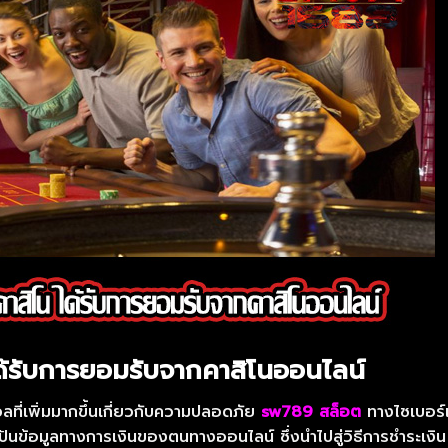
ได้รับการยอมรับจากคาสิโนออนไลน์
ที่เพิ่มมากขึ้นเกี่ยวกับความปลอดภัย
sw789 สล็อต
ทางไซเบอร์
งปันข้อมูลทางการเงินของตนทางออนไลน์ ซึ่งนำไปสู่วิธีการชำระเงิน