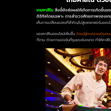
เกมคาสิโน
สิ่งนี้ยังส่งผลให้เกิดการเกิดขึ้นของค
ดิจิทัลโดยเฉพาะ
การสำรวจศักยภาพของเกมม
เห็นการเปลี่ยนแปลงที่สำคัญไปสู่แพลตฟอร์มออนไลน
ของคาสิโนออนไลน์เพิ่มขึ้น
โดยมีผู้คนหลายล้านคนเข
ก็ตาม ด้วยการแข่งขันที่รุนแรงในตลาด ทำให้คาสิโน