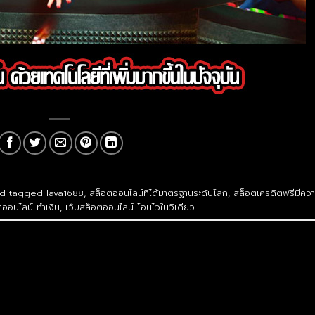
d tagged
lava1688
,
สล็อตออนไลน์ที่ได้มาตรฐานระดับโลก
,
สล็อตเครดิตฟรีมีคว
ตออนไลน์ ทำเงิน
,
เว็บสล็อตออนไลน์ โอนไวในวิเดียว
.