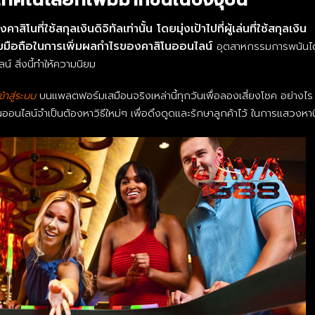
าสิโนที่ใช้สกุลเงินดิจิทัลเท่านั้น โดยมุ่งเป้าไปที่ผู้เล่นที่ใช้สกุลเงิน
ือถือในการเพิ่มผลกำไรของคาสิโนออนไลน์
อุตสาหกรรมการพนันได
์ สิ่งนี้ทำให้ความนิยม
้าสู่ระบบ
บนแพลตฟอร์มเสมือนจริงเหล่านี้ทุกวันเพื่อลองเสี่ยงโชค อย่างไร
ออนไลน์จำเป็นต้องหาวิธีใหม่ๆ เพื่อดึงดูดและรักษาลูกค้าไว้ ในการแสวงหานี