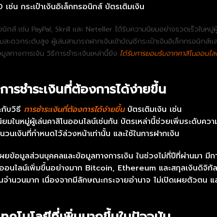
เช่น กระเป๋าเงินอิเล็กทรอนิกส์ บัตรเติมเงิน
อนิกส์ เช่น PayPal, Skrill และ Neteller ได้รับความนิยมอย่างรวดเร็วในหมู่ผู
ะดวกระดับสูง ผู้เล่นสามารถฝากเงินเข้าบัญชีกระเป๋าเงินอิเล็กทรอนิกส์แ
อมูลทางการเงิน วิธีการชำระเงินเหล่านี้ยัง
ได้รับการยอมรับจากคาสิโนออนไลน
ารชำระเงินที่ต้องการได้ง่ายขึ้น
กับวิธี
การชำระเงินที่ต้องการได้ง่ายขึ้น
บัตรเติมเงิน เช่น
นหมู่ผู้เล่นคาสิโนออนไลน์เช่นกัน บัตรเหล่านี้ช่วยเพิ่มระดับควา
นวนเงินที่กำหนดไว้ล่วงหน้าเท่านั้น และใช้ในการฝากเงิน
ิดเผยข้อมูลส่วนบุคคลและข้อมูลทางการเงิน
ในช่วงไม่กี่ปีที่ผ่านมา มีก
ิโนออนไลน์เพิ่มขึ้นอย่างมาก Bitcoin, Ethereum และสกุลเงินดิจิทั
้เล่นจำนวนมาก เนื่องจากมีลักษณะกระจายอำนาจ ไม่เปิดเผยตัวตน แ
คโนโลยีที่เพิ่มมากขึ้นในปัจจุบัน