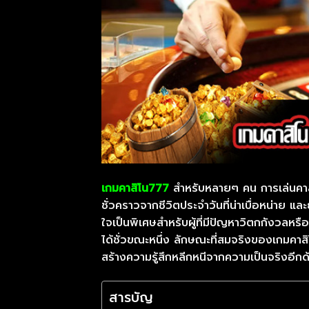
เกมคาสิโน777
สำหรับหลายๆ คน การเล่นคาสิ
ชั่วคราวจากชีวิตประจำวันที่น่าเบื่อหน่าย และย
ใจเป็นพิเศษสำหรับผู้ที่มีปัญหาวิตกกังวลหรือซ
ได้ชั่วขณะหนึ่ง ลักษณะที่สมจริงของเกมคาส
สร้างความรู้สึกหลีกหนีจากความเป็นจริงอีกด
สารบัญ