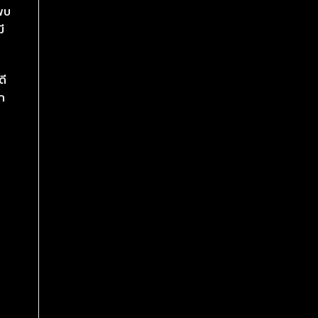
พบ
ี
ดี
ก