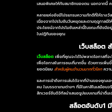
เสนอพิเศษให้กับสมาชิกของตน นอกจากนี้ ค
หลายแห่งยังมีโปรแกรมความภักดีที่ให้รางวัลแ
เนื่องจากโปรโมชันวันหยุดและตามฤดูกาลมีให
ประโยชน์จากโปรโมชันเหล่านี้ในขณะที่ยังมีอยู
ในปฏิทินของคุณ
เว็บสล็อต 
เว็บสล็อต
เพื่อที่คุณจะได้ไม่พลาดโอกาสที่จ
เพื่อโอกาสในการชนะที่มากขึ้น
ด้วยการเพิ่มข
ยอดนิยม
สำหรับผู้คนจำนวนมากทั่วโลก
ควา
และการเข้าถึงการเล่นได้จากที่บ้านของคุณเอง 
คน ในบรรดาเกมต่างๆ ที่มีในคาสิโนเสมือนจ
สิกเวอร์ชันดิจิทัลนำเสนอรูปแบบเกมที่น่าตื
สล็อตอันดับ1 ม