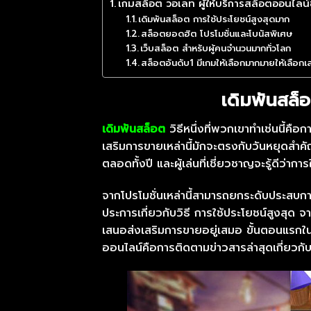
เกมสล็อต วอเลท ผู้ให้บริการสล็อตออนไลน์ช
เดิมพันสล็อต การใช้ประโยชน์สูงสุดมาก
สล็อตยอดฮิต โปรโมชั่นและโบนัสพิเศษ
เว็บสล็อต สำหรับผู้คนจำนวนมากทั่วโลก
สล็อตอันดับ1 มีเกมให้เลือกมากมายให้เลือกเล
เดิมพันสล็
เดิมพันสล็อต
วิธีหนึ่งที่พวกเขาทำเช่นนี้คื
เสริมการขายเหล่านี้มักจะตรงกับวันหยุดสำค
ตลอดทั้งปี และผู้เล่นที่เชี่ยวชาญจะรู้ดีว่ากา
จากโปรโมชั่นเหล่านี้สามารถยกระดับประสบก
ประการเกี่ยวกับวิธี การใช้ประโยชน์สูงสุ
เสนอส่งเสริมการขายอยู่เสมอ
ขั้นตอนแรกใ
ออนไลน์คือการติดตามข่าวสารล่าสุดเกี่ยวกับข