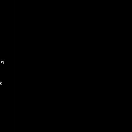
นๆ
าง