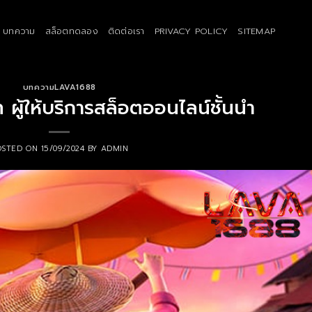
บทความ
สล็อตทดลอง
ติดต่อเรา
PRIVACY POLICY
SITEMAP
บทความLAVA1688
ผู้ให้บริการสล็อตออนไลน์ชั้นนำ
OSTED ON
15/09/2024
BY
ADMIN