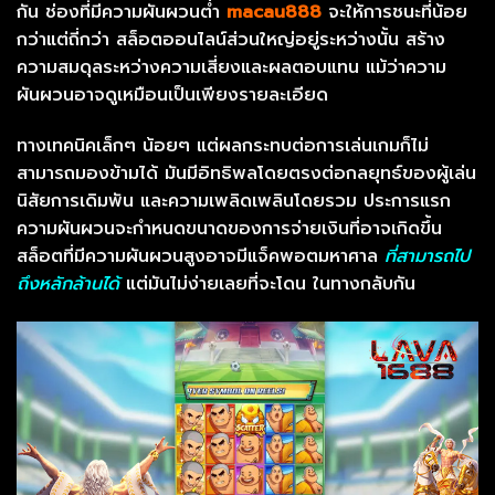
กัน ช่องที่มีความผันผวนต่ำ
macau888
จะให้การชนะที่น้อย
กว่าแต่ถี่กว่า สล็อตออนไลน์ส่วนใหญ่อยู่ระหว่างนั้น สร้าง
ความสมดุลระหว่างความเสี่ยงและผลตอบแทน
แม้ว่าความ
ผันผวนอาจดูเหมือนเป็นเพียงรายละเอียด
ทางเทคนิคเล็กๆ น้อยๆ แต่ผลกระทบต่อการเล่นเกมก็ไม่
สามารถมองข้ามได้ มันมีอิทธิพลโดยตรงต่อกลยุทธ์ของผู้เล่น
นิสัยการเดิมพัน และความเพลิดเพลินโดยรวม
ประการแรก
ความผันผวนจะกำหนดขนาดของการจ่ายเงินที่อาจเกิดขึ้น
สล็อตที่มีความผันผวนสูงอาจมีแจ็คพอตมหาศาล
ที่สามารถไป
ถึงหลักล้านได้
แต่มันไม่ง่ายเลยที่จะโดน ในทางกลับกัน