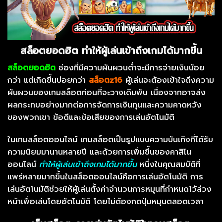
สล็อตยอดฮิต ทำให้ผู้เล่นเข้าถึงเกมได้มากขึ้น
สล็อตยอดฮิต
ช่องที่มีความผันผวนต่ำจะมีการจ่ายเงินน้อย
กว่า แต่เกิดขึ้นบ่อยกว่า
สล็อตz16
ผู้เล่นจะต้องเข้าใจถึงความ
ผันผวนของเกมสล็อตก่อนที่จะวางเดิมพัน เนื่องจากอาจส่ง
ผลกระทบอย่างมากต่อการจัดการเงินทุนและความคาดหวัง
ของพวกเขา
ข้อดีและข้อเสียของการเล่นอัตโนมัติ
ในเกมสล็อตออนไลน์
เกมสล็อตเป็นรูปแบบความบันเทิงที่ได้รับ
ความนิยมมานานหลายปี และด้วยการเพิ่มขึ้นของคาสิโน
ออนไลน์
ทำให้ผู้เล่นเข้าถึงเกมได้มากขึ้น
หนึ่งในคุณสมบัติที่
แพร่หลายมากขึ้นในสล็อตออนไลน์คือการเล่นอัตโนมัติ การ
เล่นอัตโนมัติช่วยให้ผู้เล่นตั้งค่าจำนวนการหมุนที่กำหนดไว้ล่วง
หน้าเพื่อเล่นโดยอัตโนมัติ โดยไม่ต้องกดปุ่มหมุนตลอดเวลา