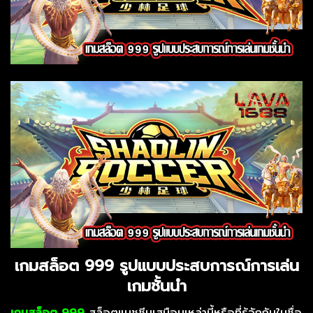
เกมสล็อต 999 รูปแบบประสบการณ์การเล่น
เกมชั้นนำ
เกมสล็อต 999
สล็อตแมชชีนเสมือนเหล่านี้หรือที่รู้จักกันในชื่อ