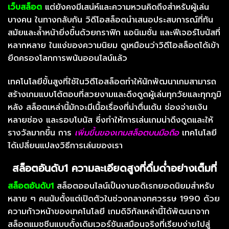
เว็บสล็อต
แต่ยังคงมีเสน่ห์และความหวนคิดถึงสำหรับผู้เล่น
บางคน ในทางกลับกัน วิดีโอสล็อตนำเสนอประสบการณ์ที่ทัน
สมัยและล้ำหน้ายิ่งขึ้นด้วยกราฟิก แอนิเมชั่น และฟีเจอร์โบนัสที่
หลากหลาย
ในแง่ของความนิยม ดูเหมือนว่าวิดีโอสล็อตได้เข้า
ยึดครองโลกการพนันออนไลน์แล้ว
เทคโนโลยีขั้นสูงที่ใช้ในวิดีโอสล็อตทำให้นักพัฒนาเกมสามารถ
สร้างเกมแบบโต้ตอบที่สวยงามและดึงดูดผู้เล่นทุกวัยและทุกภูมิ
หลัง สล็อตเหล่านี้มักจะมีเนื้อเรื่องที่น่าตื่นเต้น ช่องจ่ายเงิน
หลายช่อง และรอบโบนัส ซึ่งทำให้การเล่นเกมน่าดึงดูดและให้
รางวัลมากขึ้น
การ
เพิ่มขึ้นของเกมสล็อตบนมือถือ
เทคโนโลยี
ได้เปลี่ยนแปลงวิธีการเล่นของเรา
สล็อตอันดับ1 ความละเอียดสูงที่ดื่มด่ำอย่างเต็มที่
สล็อตอันดับ1
สล็อตออนไลน์เป็นงานอดิเรกยอดนิยมสำหรับ
หลาย ๆ คนนับตั้งแต่เปิดตัวในช่วงกลางทศวรรษ 1990 ด้วย
ความก้าวหน้าของเทคโนโลยี เกมดิจิทัลเหล่านี้ได้พัฒนาจาก
สล็อตแมชชีนแบบดั้งเดิมเวอร์ชันเสมือนจริงที่เรียบง่ายไปสู่