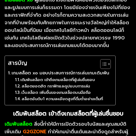
และรูปแบบการเล่นก็ธรรมดา โดยมีช่องจ่ายเงินเพียงไม่กี่ช่อง
และกราฟิกที่จำกัด อย่างไรก็ตามความสะดวกสบายในการเล่น
จากที่บ้านพร้อมกับศักยภาพในการชนะรางวัลใหญ่ทำให้สล็อต
ออนไลน์เป็นที่นิยม
เมื่อเทคโนโลยีก้าวหน้า สล็อตออนไลน์ก็
เช่นกัน เทคโนโลยีแฟลชเปิดตัวในช่วงปลายทศวรรษ 1990
และมอบประสบการณ์การเล่นเกมแบบโต้ตอบมากขึ้น
สารบัญ
เกมสล็อต xo มอบประสบการณ์การเล่นเกมเดิมพัน
เดิมพันสล็อต เข้าถึงเกมสล็อตที่ผู้เล่นชื่นชอบ
สล็อตยอดฮิต กราฟิกและรูปแบบการเล่น
เว็บสล็อต เพิ่มขึ้นของเกมสล็อตบนมือถือ
สล็อตอันดับ1 ความละเอียดสูงที่ดื่มด่ำอย่างเต็มที่
เดิมพันสล็อต เข้าถึงเกมสล็อตที่ผู้เล่นชื่นชอบ
เดิมพันสล็อต
สิ่งนี้ทำให้มีการเปิดตัวรอบโบนัสและคุณสมบัติ
เพิ่มเติม
G2GZONE
ทำให้เกมน่าตื่นเต้นและน่าดึงดูดสำหรับผู้