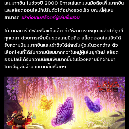
เล่นมากขึ้น
ในช่วงปี 2000 มีการเล่นเกมบนมือถือเพิ่มมากขึ้น
และสล็อตออนไลน์ก็ปรับตัวได้อย่างรวดเร็ว ขณะนี้ผู้เล่น
สามารถ
เข้าถึงเกมสล็อตที่ผู้เล่นชื่นชอบ
ได้จากสมาร์ทโฟนหรือแท็บเล็ต ทำให้สามารถหมุนวงล้อได้ทุกที่
ทุกเวลา ด้วยการเพิ่มขึ้นของเกมมือถือ สล็อตออนไลน์จึงได้
รับความนิยมมากขึ้นและเข้าถึงได้สำหรับผู้ชมในวงกว้าง
ตัว
เลือกไหนที่ได้รับความนิยมมากกว่าในหมู่ผู้เล่นยุคใหม่
สล็อต
ออนไลน์ได้รับความนิยมเพิ่มมากขึ้นในช่วงหลายปีที่ผ่านมา
โดยมีผู้เล่นจำนวนมากขึ้นเรื่อยๆ