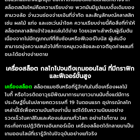
สล็อตสมัยใหม่คือความเรียบง่าย พวกมันมีรูปแบบดั้งเดิมของ
สามวงล้อ จำนวนช่องจ่ายเงินที่จำกัด และสัญลักษณ์คลาสสิก
เช่น ผลไม้ แท่ง และเซเว่นนำโชค ความเรียบง่ายนี้คือสิ่งที่ทำให้
สล็อตคลาสสิกเข้าใจและเล่นได้ง่าย โดยเฉพาะสำหรับผู้เริ่มต้น
เนื่องจากไม่มีกฎเกณฑ์ที่ซับซ้อนหรือฟีเจอร์โบนัส ผู้เล่นจึง
สามารถมุ่งความสนใจไปที่การหมุนวงล้อและอาจตีชุดค่าผสมที่
ชนะได้อย่างง่ายดาย
เครื่องสล็อต กลไกไปจนถึงเกมออนไลน์ ที่มีกราฟิก
และฟีเจอร์ขั้นสูง
เครื่องสล็อต
สล็อตแมชชีนหรือที่รู้จักกันในชื่อเครื่องผลไม้
โบกี้ หรือโจรติดอาวุธมีพัฒนาการมายาวนานนับตั้งแต่มีการ
ประดิษฐ์ขึ้นในปลายศตวรรษที่ 19 ในตอนแรก อุปกรณ์กลไก
เหล่านี้ใช้เพื่อความบันเทิงเท่านั้น แต่ได้รับความนิยมอย่าง
รวดเร็วในคาสิโนและห้องเล่นเกมทั่วโลก อย่างไรก็ตาม จน
กระทั่งการปฏิวัติทางอินเทอร์เน็ต เครื่องสล็อตได้กลายมาเป็น
เกมออนไลน์ที่เรารู้จักในปัจจุบันอย่างแท้จริง