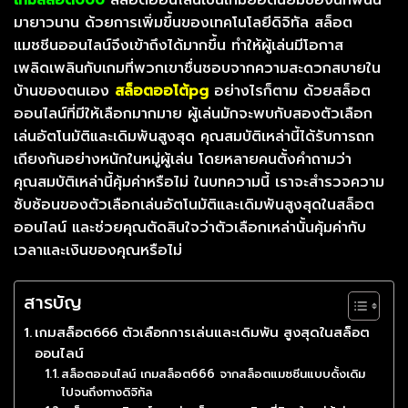
มายาวนาน ด้วยการเพิ่มขึ้นของเทคโนโลยีดิจิทัล สล็อต
แมชชีนออนไลน์จึงเข้าถึงได้มากขึ้น ทำให้ผู้เล่นมีโอกาส
เพลิดเพลินกับเกมที่พวกเขาชื่นชอบจากความสะดวกสบายใน
บ้านของตนเอง
สล็อตออโต้pg
อย่างไรก็ตาม ด้วยสล็อต
ออนไลน์ที่มีให้เลือกมากมาย ผู้เล่นมักจะพบกับสองตัวเลือก
เล่นอัตโนมัติและเดิมพันสูงสุด คุณสมบัติเหล่านี้ได้รับการถก
เถียงกันอย่างหนักในหมู่ผู้เล่น โดยหลายคนตั้งคำถามว่า
คุณสมบัติเหล่านี้คุ้มค่าหรือไม่ ในบทความนี้ เราจะสำรวจความ
ซับซ้อนของตัวเลือกเล่นอัตโนมัติและเดิมพันสูงสุดในสล็อต
ออนไลน์ และช่วยคุณตัดสินใจว่าตัวเลือกเหล่านั้นคุ้มค่ากับ
เวลาและเงินของคุณหรือไม่
สารบัญ
เกมสล็อต666 ตัวเลือกการเล่นและเดิมพัน สูงสุดในสล็อต
ออนไลน์
สล็อตออนไลน์ เกมสล็อต666 จากสล็อตแมชชีนแบบดั้งเดิม
ไปจนถึงทางดิจิทัล