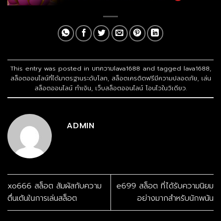
This entry was posted in
บทความlava1688
and tagged
lava1688
,
สล็อตออนไลน์ที่ได้มาตรฐานระดับโลก
,
สล็อตเครดิตฟรีมีความปลอดภัย
,
เล่น
สล็อตออนไลน์ ทำเงิน
,
เว็บสล็อตออนไลน์ โอนไวในวิเดียว
.
ADMIN
xo666 สล็อต สัมผัสกับความ
e699 สล็อต ที่ได้รับความนิยม
ตื่นเต้นในการเล่นสล็อต
อย่างมากสำหรับนักพนัน