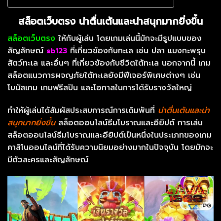
สล็อตเว็บตรง น่าตื่นเต้นและน่าสนุกมากยิ่งขึ้น
สล็อตเว็บตรง
ให้กับผู้เล่น โดยเกมเล่นนี้มักจะมีรูปแบบของ
สัญลักษณ์
ที่เกี่ยวข้องกับทะเล เช่น ปลา แมงกะพรุน
sb123
สัตว์ทะเล และอื่นๆ ที่เกี่ยวข้องกับชีวิตใต้ทะเล
นอกจากนี้ เกม
สล็อตแนวการผจญภัยใต้ทะเลยังมีฟีเจอร์พิเศษต่างๆ เช่น
โบนัสเกม เกมฟรีสปิน และโอกาสในการได้รับรางวัลใหญ่
ทำให้ผู้เล่นได้สัมผัสประสบการณ์การเดิมพันที่
น่าตื่นเต้นและน่า
สนุกมากยิ่งขึ้น
สล็อตออนไลน์ธีมโบราณและอียิปต์
การเล่น
สล็อตออนไลน์ธีมโบราณและอียิปต์เป็นหนึ่งในประเภทของเกม
คาสิโนออนไลน์ที่ได้รับความนิยมอย่างมากในปัจจุบัน โดยมักจะ
มีตัวละครและสัญลักษณ์