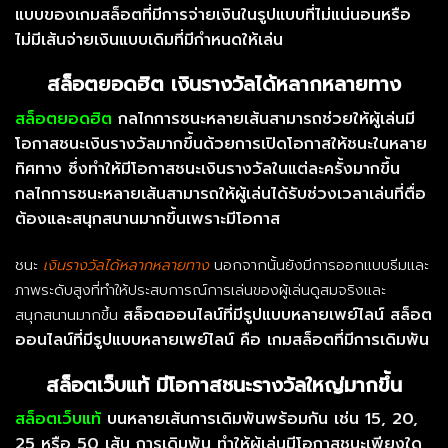
แบบของเกมสล็อตที่มีการจ่ายเงินในรูปแบบที่ไม่แน่นอนหรือ
ไม่มีเส้นจ่ายเงินแบบเดิมที่มีกำหนดให้เล่น
สล็อตยอดฮิต เงินรางวัลได้หลากหลายทาง
สล็อตยอดฮิต
กลไกการชนะหลายเส้นสามารถช่วยให้ผู้เล่นมี
โอกาสชนะเงินรางวัลมากขึ้นด้วยการเปิดโอกาสให้ชนะในหลาย
ทิศทาง ซึ่งทำให้มีโอกาสชนะเงินรางวัลในแต่ละครั้งมากขึ้น
กลไกการชนะหลายเส้นสามารถให้ผู้เล่นได้รับช่วงเวลาเล่นที่ตื่อ
ต้องและสนุกสนานมากขึ้นเพราะมีโอกาส
ชนะ
เงินรางวัลได้หลากหลายทาง
นอกจากนั้นยังมีการออกแบบธีมและ
ภาพระดับสูงที่ทำให้ประสบการณ์การเล่นของผู้เล่นดูสมจริงและ
สล็อตออนไลน์ที่มีรูปแบบหลายเพย์ไลน์
สล็อต
สนุกสนานมากขึ้น
ออนไลน์ที่มีรูปแบบหลายเพย์ไลน์ คือ เกมสล็อตที่มีการเดิมพัน
สล็อตเว็บแท้ มีโอกาสชนะรางวัลใหญ่มากขึ้น
สล็อตเว็บแท้
บนหลายเส้นการเดิมพันพร้อมกัน เช่น 15, 20,
25 หรือ 50 เส้น
การเดิมพัน ทำให้ผู้เล่นมีโอกาสชนะเพียงใด