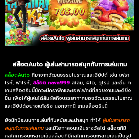
สล็อตAuto ผู้เล่นสามารถสนุกกับการเล่นเกม
สล็อตAuto
ที่มาจากวัฒนธรรมโบราณและอียิปต์ เช่น เฟรา
โรห์, ฟาโรห์,
สล็อต nava999
สไลม, ผีโอ, อุโรป และอื่น ๆ
เกมสล็อตธีมนี้มักจะมีกราฟิกและเอฟเฟกต์ที่สวยงามและดียิ่ง
ขึ้น เพื่อให้ผู้เล่นได้สัมผัสถึงบรรยากาศของวัฒนธรรมโบราณ
และอียิปต์อย่างแท้จริง นอกจากนี้ เกมสล็อตธีมนี้
ยังมักมีระบบการเล่นที่ทันสมัยและน่าสนุก ทำให้
ผู้เล่นสามารถ
สนุกกับการเล่นเกม
และมีโอกาสชนะเงินรางวัลได้
สล็อตที่มี
กลไกการชนะหลายเส้น
สล็อตที่มีกลไกการชนะหลายเส้นเป็นรูป