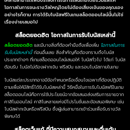
เหล่านี้สามารถเพิ่มประสบการณ์การเล่นเกมโดยรวมและให้
โอกาสในการชนะรางวัลใหญ่โดยไม่ต้องเสี่ยงเงินของคุณเอง
อย่างไรก็ตาม การได้รับโบนัสฟรีในเกมสล็อตออนไลน์นั้นไม่ใช่
เรื่องง่ายเสมอไป
สล็อตยอดฮิต โอกาสในการรับโบนัสเหล่านี้
สล็อตยอดฮิต
และมีบางสิ่งที่ต้องคำนึงถึงเพื่อเพิ่ม
โอกาสในการ
รับโบนัสเหล่านี้
ก่อนอื่นเลย สิ่งสำคัญคือต้องทราบถึงโบนัส
ประเภทต่างๆ ที่เกมสล็อตออนไลน์เสนอให้ โบนัสทั่วไป ได้แก่ โบนัส
ต้อนรับ โบนัสไม่ต้องฝากเงิน ฟรีสปิน และรอบโบนัสภายในเกม
โบนัสแต่ละประเภทอาจมีข้อกำหนดหรือเงื่อนไขเฉพาะที่ต้องปฏิบัติ
ตามเพื่อให้มีสิทธิ์ได้รับโบนัสเหล่านี้
วิธีหนึ่งในการรับโบนัสฟรีในเกม
สล็อตออนไลน์คือการใช้ประโยชน์จากข้อเสนอส่งเสริมการขายจาก
คาสิโนออนไลน์ คาสิโนหลายแห่งมีโปรโมชั่นและข้อเสนอพิเศษ เช่น
โบนัสฝากเงินหรือฟรีสปิน ซึ่งผู้เล่นสามารถเข้าร่วมเพื่อรับรางวัล
พิเศษได้
สล็อตเว็บแท้ ที่มีความสนุกสนานและตื่นเต้น