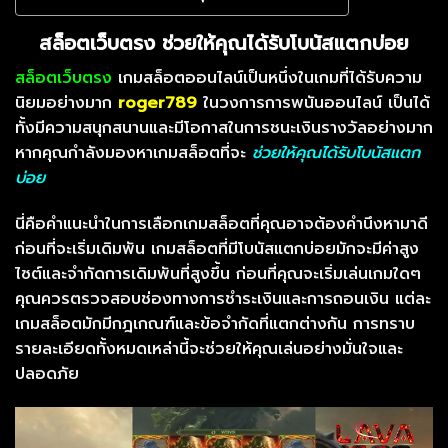
สล็อตเว็บตรง ช่วยให้คุณได้รับโบนัสแตกบ่อย
สล็อตเว็บตรง
เกมสล็อตออนไลน์เป็นหนึ่งในเกมที่ได้รับความ
นิยมอย่างมาก
roger789
ในวงการการพนันออนไลน์ เป็นได้
ทั้งมีความสนุกสนานและมีโอกาสในการชนะเงินรางวัลอย่างมาก
หากคุณกำลังมองหาเกมสล็อตที่จะ
ช่วยให้คุณได้รับโบนัสแตก
บ่อย
นี่คือคำแนะนำในการเลือกเกมสล็อตที่คุณอาจต้องคำนึงหามาดี
ก่อนที่จะเริ่มเดิมพัน
เกมสล็อตที่มีโบนัสแตกบ่อยมักจะมีค่าสูง
ไซต์และจำกัดการเดิมพันที่สูงขึ้น ก่อนที่คุณจะเริ่มเล่นเกมใดๆ
คุณควรตรวจสอบช่องทางการชำระเงินและการถอนเงิน แต่ละ
เกมสล็อตมักมีกฎเกณฑ์และข้อจำกัดที่แตกต่างกัน การทราบ
รายละเอียดทั้งหมดเหล่านี้จะช่วยให้คุณเล่นอย่างมั่นใจและ
ปลอดภัย