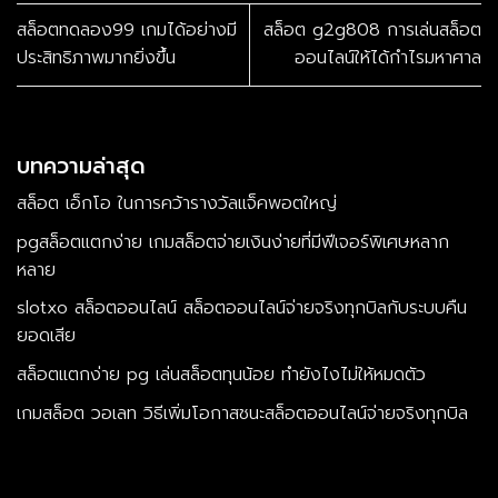
สล็อตทดลอง99 เกมได้อย่างมี
สล็อต g2g808 การเล่นสล็อต
ประสิทธิภาพมากยิ่งขึ้น
ออนไลน์ให้ได้กำไรมหาศาล
บทความล่าสุด
สล็อต เอ็กโอ ในการคว้ารางวัลแจ็คพอตใหญ่
pgสล็อตแตกง่าย เกมสล็อตจ่ายเงินง่ายที่มีฟีเจอร์พิเศษหลาก
หลาย
slotxo สล็อตออนไลน์ สล็อตออนไลน์จ่ายจริงทุกบิลกับระบบคืน
ยอดเสีย
สล็อตแตกง่าย pg เล่นสล็อตทุนน้อย ทำยังไงไม่ให้หมดตัว
เกมสล็อต วอเลท วิธีเพิ่มโอกาสชนะสล็อตออนไลน์จ่ายจริงทุกบิล