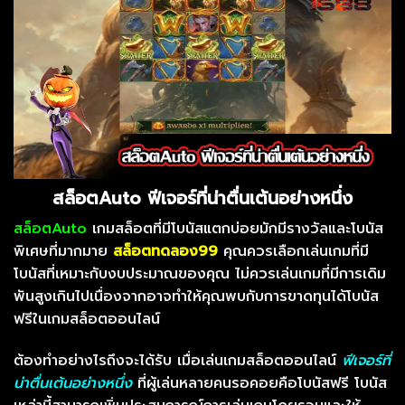
สล็อตAuto ฟีเจอร์ที่น่าตื่นเต้นอย่างหนึ่ง
สล็อตAuto
เกมสล็อตที่มีโบนัสแตกบ่อยมักมีรางวัลและโบนัส
พิเศษที่มากมาย
สล็อตทดลอง99
คุณควรเลือกเล่นเกมที่มี
โบนัสที่เหมาะกับงบประมาณของคุณ ไม่ควรเล่นเกมที่มีการเดิม
พันสูงเกินไปเนื่องจากอาจทำให้คุณพบกับการขาดทุนได้
โบนัส
ฟรีในเกมสล็อตออนไลน์
ต้องทำอย่างไรถึงจะได้รับ
เมื่อเล่นเกมสล็อตออนไลน์
ฟีเจอร์ที่
น่าตื่นเต้นอย่างหนึ่ง
ที่ผู้เล่นหลายคนรอคอยคือโบนัสฟรี โบนัส