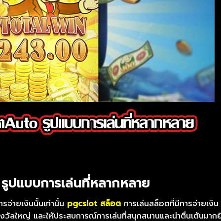
รูปแบบการเล่นที่หลากหลาย
่ายเงินนั้นเท่านั้น
pgcslot สล็อต
การเล่นสล็อตที่มีการจ่ายเงิน
ัลใหญ่ และให้ประสบการณ์การเล่นที่สนุกสนานและน่าตื่นเต้นมากยิ