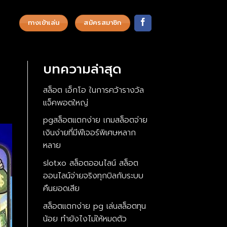
ทางเข้าเล่น
สมัครสมาชิก
บทความล่าสุด
สล็อต เอ็กโอ ในการคว้ารางวัล
แจ็คพอตใหญ่
pgสล็อตแตกง่าย เกมสล็อตจ่าย
เงินง่ายที่มีฟีเจอร์พิเศษหลาก
หลาย
slotxo สล็อตออนไลน์ สล็อต
ออนไลน์จ่ายจริงทุกบิลกับระบบ
คืนยอดเสีย
สล็อตแตกง่าย pg เล่นสล็อตทุน
น้อย ทำยังไงไม่ให้หมดตัว