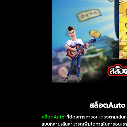
สล็อตAuto 
สล็อตAuto
ที่ต้องการการชนะตรงตามเส้นการจ
แบบหลายเส้นสามารถเพิ่มโอกาสในการชนะรางว