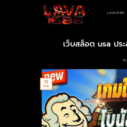
Skip
to
LAVA1688
content
เว็บสล็อต usa ปร
P
15
ก.พ.