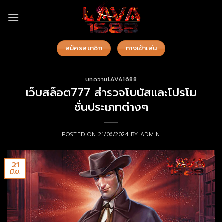
Skip
to
content
สมัครสมาชิก
ทางเข้าเล่น
บทความLAVA1688
เว็บสล็อต777 สำรวจโบนัสและโปรโม
ชั่นประเภทต่างๆ
POSTED ON
21/06/2024
BY
ADMIN
21
มิ.ย.