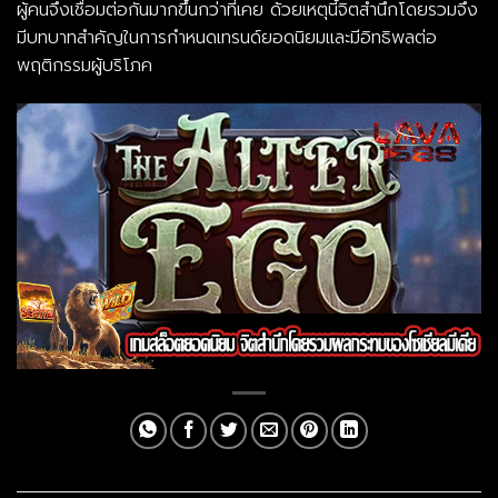
ผู้คนจึงเชื่อมต่อกันมากขึ้นกว่าที่เคย ด้วยเหตุนี้จิตสำนึกโดยรวมจึง
มีบทบาทสำคัญในการกำหนดเทรนด์ยอดนิยมและมีอิทธิพลต่อ
พฤติกรรมผู้บริโภค