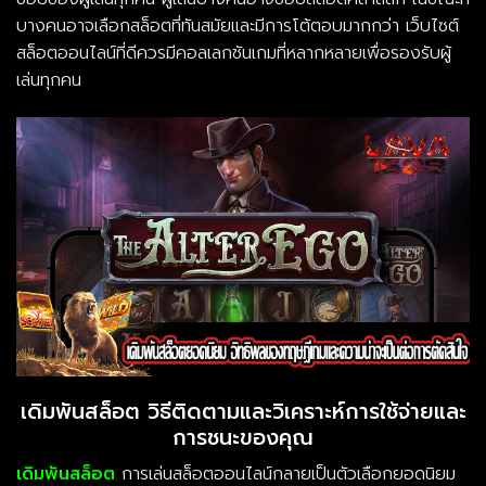
บางคนอาจเลือกสล็อตที่ทันสมัยและมีการโต้ตอบมากกว่า เว็บไซต์
สล็อตออนไลน์ที่ดีควรมีคอลเลกชันเกมที่หลากหลายเพื่อรองรับผู้
เล่นทุกคน
เดิมพันสล็อต วิธีติดตามและวิเคราะห์การใช้จ่ายและ
การชนะของคุณ
เดิมพันสล็อต
การเล่นสล็อตออนไลน์กลายเป็นตัวเลือกยอดนิยม