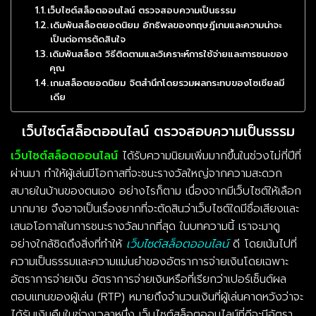
เว็บไซต์สล็อตออนไลน์ ตรวจสอบความเป็นธรรม
เดิมพันสล็อตยอดนิยม อิทธิพลของทฤษฎีเกมและความน่าจะ
เป็นต่อการตัดสินใจ
เดิมพันสล็อต วิธีติดตามและวิเคราะห์การใช้จ่ายและการชนะของ
คุณ
เกมสล็อตยอดนิยม จิตสำนึกโดยรวมผลกระทบของโซเชียลมี
เดีย
เว็บไซต์สล็อตออนไลน์ ตรวจสอบความเป็นธรรม
เว็บไซต์สล็อตออนไลน์
ได้รับความนิยมเพิ่มมากขึ้นในช่วงไม่กี่ปีที่
ผ่านมา ทำให้ผู้เล่นมีโอกาสที่จะชนะรางวัลใหญ่จากความสะดวก
สบายในบ้านของตนเอง อย่างไรก็ตาม เนื่องจากมีเว็บไซต์ให้เลือก
มากมาย จึงอาจเป็นเรื่องยากที่จะตัดสินว่าเว็บไซต์ใดมีชื่อเสียงและ
เสนอโอกาสในการชนะรางวัลมากที่สุด ในบทความนี้ เราจะมาดู
อย่างใกล้ชิดถึงสิ่งที่ทำให้
เว็บไซต์สล็อตออนไลน์
ดี โดยเน้นไปที่
ความเป็นธรรมและความแม่นยำของอัตราการจ่ายเงินโดยเฉพาะ
อัตราการจ่ายเงิน อัตราการจ่ายเงินหรือที่เรียกว่าเปอร์เซ็นต์ผล
ตอบแทนของผู้เล่น (RTP) หมายถึงจำนวนเงินที่ผู้เล่นคาดหวังว่าจะ
ได้รับเงินคืนในช่วงเวลาหนึ่ง เว็บไซต์สล็อตออนไลน์ที่ดีจะมีอัตรา