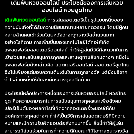
เดิมพันหวยออนไลน์ ประโยชน์ของการเล่นหวย
ออนไลน์ หวยขูดไทย
เดิมพันหวยออนไลน์
การเล่นลอตเตอรี่เป็นรูปแบบหนึ่งของ
ความบันเทิงที่ได้รับความนิยมมานานหลายศตวรรษ โดยมีผู้คน
หลายล้านคนเข้าร่วมโดยหวังว่าจะถูกรางวัลจำนวนมาก
อย่างไรก็ตาม การเพิ่มขึ้นของเทคโนโลยีได้ก่อให้เกิด
แพลตฟอร์มลอตเตอรีออนไลน์ ทำให้ผู้เล่นมีวิธีที่สะดวกในการ
เข้าร่วมและสนับสนุนการกุศลและสาเหตุทางสังคมต่างๆ หนึ่งใน
แพลตฟอร์มดังกล่าวคือ ลอตเตอรีออนไลน์ ลอตเตอรีขูดไทย
ซึ่งไม่เพียงแต่มอบความตื่นเต้นในการถูกรางวัล แต่ยังบริจาค
กำไรส่วนหนึ่งให้กับองค์กรการกุศลอีกด้วย
ประโยชน์หลักประการหนึ่งของการเล่นหวยออนไลน์ หวยไทย
ขูด คือความสามารถในการสนับสนุนการกุศลและเพื่อสังคม
เปอร์เซ็นต์ของผลกำไรที่เกิดจากลอตเตอรี่จะมอบให้กับ
องค์กรการกุศลต่างๆ ทำให้เป็นวิธีการเล่นลอตเตอรี่ที่มีความ
หมายและมีความรับผิดชอบต่อสังคมมากขึ้น สิ่งนี้ทำให้ผู้เล่น
สามารถมีส่วนร่วมในการทำความดีในขณะที่มีโอกาสชนะรางวัล