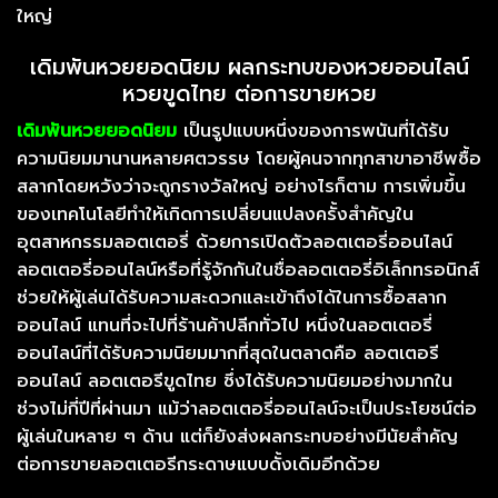
ใหญ่
เดิมพันหวยยอดนิยม ผลกระทบของหวยออนไลน์
หวยขูดไทย ต่อการขายหวย
เดิมพันหวยยอดนิยม
เป็นรูปแบบหนึ่งของการพนันที่ได้รับ
ความนิยมมานานหลายศตวรรษ โดยผู้คนจากทุกสาขาอาชีพซื้อ
สลากโดยหวังว่าจะถูกรางวัลใหญ่ อย่างไรก็ตาม การเพิ่มขึ้น
ของเทคโนโลยีทำให้เกิดการเปลี่ยนแปลงครั้งสำคัญใน
อุตสาหกรรมลอตเตอรี่ ด้วยการเปิดตัวลอตเตอรี่ออนไลน์
ลอตเตอรี่ออนไลน์หรือที่รู้จักกันในชื่อลอตเตอรี่อิเล็กทรอนิกส์
ช่วยให้ผู้เล่นได้รับความสะดวกและเข้าถึงได้ในการซื้อสลาก
ออนไลน์ แทนที่จะไปที่ร้านค้าปลีกทั่วไป หนึ่งในลอตเตอรี่
ออนไลน์ที่ได้รับความนิยมมากที่สุดในตลาดคือ ลอตเตอรี
ออนไลน์ ลอตเตอรีขูดไทย ซึ่งได้รับความนิยมอย่างมากใน
ช่วงไม่กี่ปีที่ผ่านมา แม้ว่าลอตเตอรี่ออนไลน์จะเป็นประโยชน์ต่อ
ผู้เล่นในหลาย ๆ ด้าน แต่ก็ยังส่งผลกระทบอย่างมีนัยสำคัญ
ต่อการขายลอตเตอรีกระดาษแบบดั้งเดิมอีกด้วย