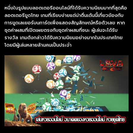
หนึ่งในรูปแบบลอตเตอรีออนไลน์ที่ได้รับความนิยมมากที่สุดคือ
ลอตเตอรีขูดไทย เกมที่เรียบง่ายแต่น่าตื่นเต้นนี้เกี่ยวข้องกับ
การขูดเลเยอร์บนการ์ดเพื่อแสดงสัญลักษณ์หรือตัวเลข หาก
ชุดค่าผสมที่เปิดเผยตรงกับชุดค่าผสมที่ชนะ ผู้เล่นจะได้รับ
รางวัล เกมดังกล่าวได้รับความนิยมอย่างมากในประเทศไทย
โดยมีผู้เล่นหลายล้านคนเป็นประจำ