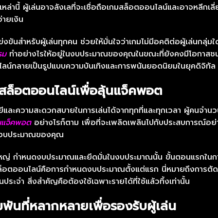
่านี้ ผู้เล่นอาจลังเลที่จะเชื่อถือเกมสล็อตออนไลน์และอาจหลีกเลี
ายเงิน
ขันสำหรับผู้เล่นทุกคน ช่วยให้มั่นใจว่าเกมไม่มีอคติต่อผู้เล่นกลุ่มใ
รม
ทำอย่างไรให้อยู่ในงบประมาณของคุณในขณะที่ยังคงมีโอกาสช
ลน์กลายเป็นรูปแบบความบันเทิงและการพนันยอดนิยมในยุคดิจิทัล
ล็อตออนไลน์เพื่อลุ้นแจ็คพอต
ยีและความสะดวกสบายในการเล่นได้จากทุกที่และทุกเวลา ผู้คนจำน
้นแจ็คพอต
อย่างไรก็ตาม เพื่อที่จะเพลิดเพลินไปกับประสบการณ์อย่
่เกินงบประมาณของคุณ
ใหญ่
กำหนดงบประมาณและยึดมั่นในงบประมาณนั้น
ขั้นตอนแรกในก
็อตออนไลน์คือการกำหนดงบประมาณตั้งแต่แรก นี่หมายถึงการตัด
ประจำ สิ่งสำคัญคือต้องใช้เฉพาะรายได้ที่ใช้แล้วทิ้งเท่านั้น
มพันที่หลากหลายเพื่อรองรับผู้เล่น