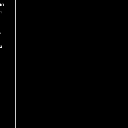
ติ
ก
ะ
อง