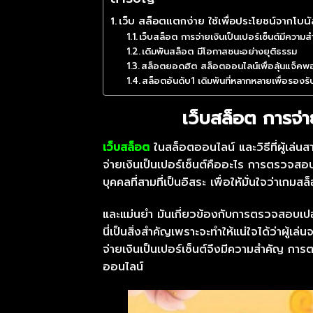
เว็บ สล็อตแตกง่าย ใช้เพื่อประโยชน์จากโบน
เว็บสล็อต การจ่ายเงินเป็นเปอร์เซ็นต์มีความ
เดิมพันสล็อต มีโอกาสชนะอย่างยุติธรรม
สล็อตยอดฮิต สล็อตออนไลน์เพื่อลุ้นแจ็ค
สล็อตอันดับ1 เดิมพันที่หลากหลายเพื่อรองรับผ
เว็บสล็อต การจ่า
เว็บสล็อต
ในสล็อตออนไลน์ และวิธีที่ผู้เล่
จ่ายเงินเป็นเปอร์เซ็นต์คืออะไร
การตรวจสอบกา
บุคคลที่สามที่เป็นอิสระ เพื่อให้มั่นใจว่าเก
และแม่นยำ มันเกี่ยวข้องกับการตรวจสอบเป
นี่เป็นสิ่งสำคัญเพราะจะทำให้แน่ใจได้ว่าผู้เ
จ่ายเงินเป็นเปอร์เซ็นต์จึงมีความสำคัญ
การ
ออนไลน์