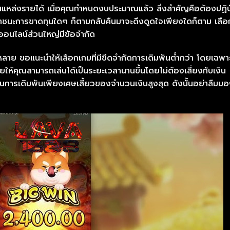
นแหล่งรายได้ เมื่อคุณกำหนดงบประมาณแล้ว สิ่งสำคัญคือต้องปฏิบั
มเอาชนะการขาดทุนใดๆ ก็ตามกลับคืนมาจะดึงดูดใจเพียงใดก็ตาม
เลือ
อนไลน์ส่วนใหญ่มีข้อจำกัด
หลาย ขอแนะนำให้เลือกเกมที่มีขีดจำกัดการเดิมพันต่ำกว่า โดยเฉพา
วยให้คุณสามารถเล่นได้เป็นระยะเวลานานขึ้นโดยไม่ต้องเสี่ยงกับเงิน
นการเดิมพันเพียงเศษเสี้ยวของจำนวนเงินสูงสุด ดังนั้นอย่าลืมม