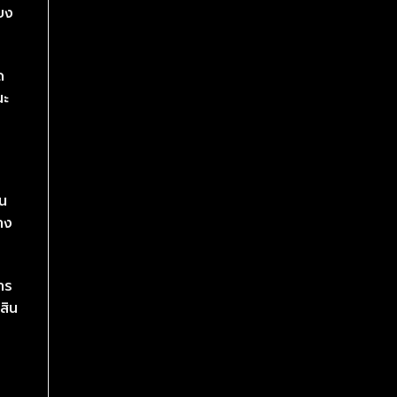
่ยง
ด
นะ
วน
าง
าร
สิน