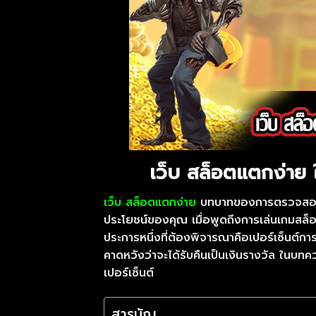
เว็บ สล็อตแตกง่าย ใ
เว็บ สล็อตแตกง่าย
บทบาทของการตรวจสอบการ
ประโยชน์ของคุณ
เมื่อพูดถึงการเล่นเกมสล็
ประการหนึ่งที่ต้องพิจารณาคือเปอร์เซ็นต์การ
คาดหวังว่าจะได้รับคืนเป็นเงินรางวัล ในบท
เปอร์เซ็นต์
สารบัญ