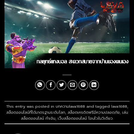
This entry was posted in
บทความlava1688
and tagged
lava1688
,
สล็อตออนไลน์ที่ได้มาตรฐานระดับโลก
,
สล็อตเครดิตฟรีมีความปลอดภัย
,
เล่น
สล็อตออนไลน์ ทำเงิน
,
เว็บสล็อตออนไลน์ โอนไวในวิเดียว
.