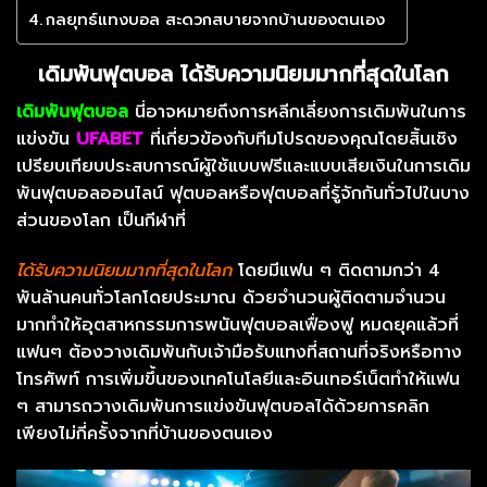
กลยุทธ์แทงบอล สะดวกสบายจากบ้านของตนเอง
เดิมพันฟุตบอล ได้รับความนิยมมากที่สุดในโลก
เดิมพันฟุตบอล
นี่อาจหมายถึงการหลีกเลี่ยงการเดิมพันในการ
แข่งขัน
UFABET
ที่เกี่ยวข้องกับทีมโปรดของคุณโดยสิ้นเชิง
เปรียบเทียบประสบการณ์ผู้ใช้แบบฟรีและแบบเสียเงินในการเดิม
พันฟุตบอลออนไลน์
ฟุตบอลหรือฟุตบอลที่รู้จักกันทั่วไปในบาง
ส่วนของโลก เป็นกีฬาที่
ได้รับความนิยมมากที่สุดในโลก
โดยมีแฟน ๆ ติดตามกว่า 4
พันล้านคนทั่วโลกโดยประมาณ ด้วยจำนวนผู้ติดตามจำนวน
มากทำให้อุตสาหกรรมการพนันฟุตบอลเฟื่องฟู หมดยุคแล้วที่
แฟนๆ ต้องวางเดิมพันกับเจ้ามือรับแทงที่สถานที่จริงหรือทาง
โทรศัพท์ การเพิ่มขึ้นของเทคโนโลยีและอินเทอร์เน็ตทำให้แฟน
ๆ สามารถวางเดิมพันการแข่งขันฟุตบอลได้ด้วยการคลิก
เพียงไม่กี่ครั้งจากที่บ้านของตนเอง