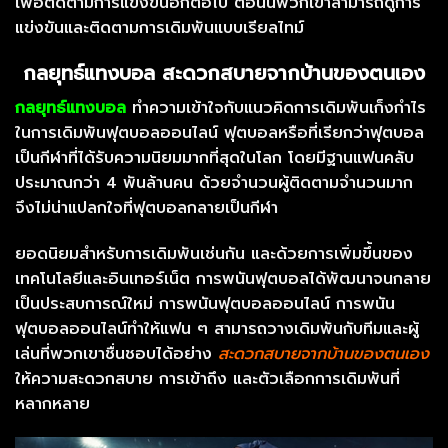
เพื่อติดตามการแข่งขันอีกต่อไป ตอนนี้พวกเขาสามารถดูการ
แข่งขันและติดตามการเดิมพันแบบเรียลไทม์
กลยุทธ์แทงบอล สะดวกสบายจากบ้านของตนเอง
กลยุทธ์แทงบอล
ทำความเข้าใจกับแนวคิดการเดิมพันเก็งกำไร
ในการเดิมพันฟุตบอลออนไลน์
ฟุตบอลหรือที่เรียกว่าฟุตบอล
เป็นกีฬาที่ได้รับความนิยมมากที่สุดในโลก โดยมีฐานแฟนคลับ
ประมาณกว่า 4 พันล้านคน ด้วยจำนวนผู้ติดตามจำนวนมาก
จึงไม่น่าแปลกใจที่ฟุตบอลกลายเป็นกีฬา
ยอดนิยมสำหรับการเดิมพันเช่นกัน และด้วยการเพิ่มขึ้นของ
เทคโนโลยีและอินเทอร์เน็ต การพนันฟุตบอลได้พัฒนาจนกลาย
เป็นประสบการณ์ใหม่ การพนันฟุตบอลออนไลน์
การพนัน
ฟุตบอลออนไลน์ทำให้แฟน ๆ สามารถวางเดิมพันกับทีมและผู้
เล่นที่พวกเขาชื่นชอบได้อย่าง
สะดวกสบายจากบ้านของตนเอง
ให้ความสะดวกสบาย การเข้าถึง และตัวเลือกการเดิมพันที่
หลากหลาย