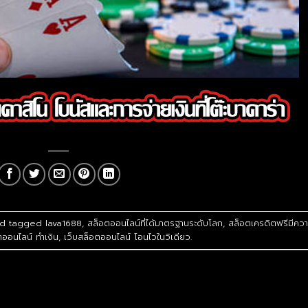
d tagged
lava1688
,
สล็อตออนไลน์ที่ได้มาตรฐานระดับโลก
,
สล็อตเครดิตฟรีมีคว
ตออนไลน์ ทำเงิน
,
เว็บสล็อตออนไลน์ โอนไวในวิเดียว
.