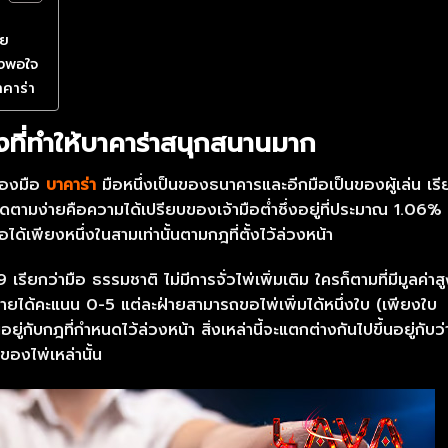
าย
งพอใจ
าคาร่า
่งที่ทำให้บาคาร่าสนุกสนานมาก
สองมือ
บาคาร่า
มือหนึ่งเป็นของธนาคาร
และอีกมือเป็นของผู้เล่น เร
ดตามง่ายคือความได้เปรียบของเจ้ามือต่ำซึ่งอยู่ที่ประมาณ
1.06%
้เพียงหนึ่งในสามเท่านั้นตามกฎที่ตั้งไว้ล่วงหน้า
9
เรียกว่ามือ ธรรมชาติ ไม่มีการจั่วไพ่เพิ่มเติม ใครก็ตามที่มีมูลค่าส
ฝ่ายได้คะแนน
0-5
แต่ละฝ่ายสามารถขอไพ่เพิ่มได้หนึ่งใบ (เพียงใบ
้นอยู่กับกฎที่กำหนดไว้ล่วงหน้า สิ่งเหล่านี้จะแตกต่างกันไปขึ้นอยู่กับว่
ของไพ่เหล่านั้น