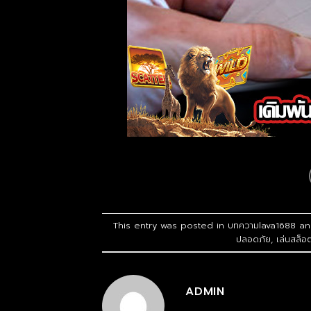
This entry was posted in
บทความlava1688
an
ปลอดภัย
,
เล่นสล็อ
ADMIN