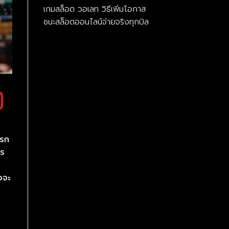
เกมสล็อต วอเลท วิธีเพิ่มโอกาส
ชนะสล็อตออนไลน์จ่ายจริงทุกบิล
แรก
าร
้วจะ