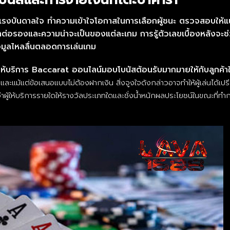
ีแรงบันดาลใจ
ทำความเข้าใจโอกาสในการเลือกผู้ชนะ ตรวจสอบให้แน
ราต่อรองและความน่าจะเป็นของแต่ละเกม การรู้ตัวเลขเบื้องหลังจะช
อมูลไหลลื่นตลอดการเล่นเกม
้ให้บริการ
Baccarat
ออนไลน์มอบโบนัสต้อนรับมากมายให้กับลูกค้าใ
ะแม้แต่ข้อเสนอแบบไม่ต้องฝากเงิน สิ่งจูงใจดังกล่าวอาจทำให้ผู้เล่นได้เปร
ว่าผู้ให้บริการรายใดให้รางวัลประเภทใดและชั่งน้ำหนักผลประโยชน์ในขณะที่ทำ