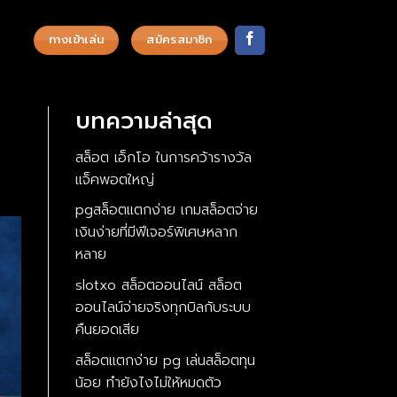
ทางเข้าเล่น
สมัครสมาชิก
บทความล่าสุด
สล็อต เอ็กโอ ในการคว้ารางวัล
แจ็คพอตใหญ่
pgสล็อตแตกง่าย เกมสล็อตจ่าย
เงินง่ายที่มีฟีเจอร์พิเศษหลาก
หลาย
slotxo สล็อตออนไลน์ สล็อต
ออนไลน์จ่ายจริงทุกบิลกับระบบ
คืนยอดเสีย
สล็อตแตกง่าย pg เล่นสล็อตทุน
น้อย ทำยังไงไม่ให้หมดตัว