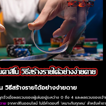
น วิธีสร้างรายได้อย่างง่ายดาย
ูกจั่วเมื่อผลรวมของผู้เล่นอยู่ระหว่าง
0
ถึง
4
และผลรวมของเจ้า
ยดาย
จากคาสิโนออนไลน์
ไม่มีคำตอบที่
‘
เหมาะกับทุกคน
‘
สำหรับคำถาม