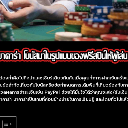
ต้องทำคือไปที่หน้าแคชเชียร์เดียวกันกับเมื่อคุณทำการฝากเงินครั้ง
อจำกัดเกี่ยวกับโบนัสหรือข้อกำหนดการเดิมพันที่เกี่ยวข้องกับก
ะมวลผลการชำระเงินเช่น
PayPal
ช่วยให้มั่นใจได้ว่าคุณจะส่ง/รับเงิน
าคาร่า
บาคาร่าเป็นเกมที่ค่อนข้างง่ายในการเรียนรู้ และโดยทั่วไปแล