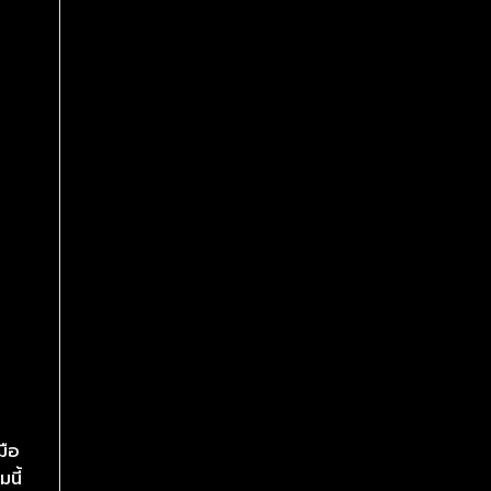
มือ
นี้