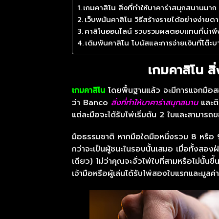
เกมคาสิโน สิ่งที่ทำให้บาคาร่าสนุกสนานมาก
เว็บพนันคาสิโน วิธีสร้างรายได้อย่างง่ายด
คาสิโนออนไลน์ รวบรวมผลตอบแทนที่น่าพึ
เดิมพันคาสิโน โบนัสและการจ่ายเงินที่โต๊ะบ
เกมคาสิโน สิ
เกมคาสิโน
โดยพื้นฐานแล้ว จะมีการแจกมือ
ว่า
Banco
สิ่งที่ทำให้บาคาร่าสนุกสนาน
และติ
แต่ละมือจะได้รับไพ่เริ่มต้น
2
ใบและสามารถขอได
มือธรรมชาติ หากมือใดมือหนึ่งรวม
8
หรือ
กว่าจะเป็นผู้ชนะในรอบนั้น
เสมอ เมื่อทั้งสอง
เดียว) ไม่ว่าคุณจะจั่วไพ่ใบที่สามหรือไม่นั้นขึ
เจ้ามือหรือผู้เล่นได้รับไพ่สองใบแรกและมูลค่า