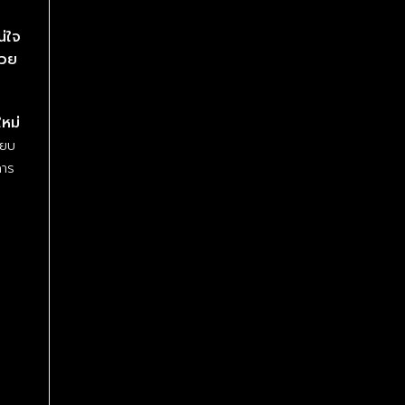
่ใจ
่วย
หม่
ียบ
การ