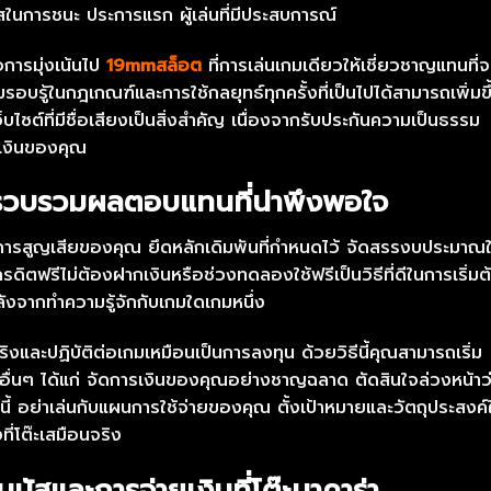
าสในการชนะ ประการแรก ผู้เล่นที่มีประสบการณ์
อการมุ่งเน้นไป
19mmสล็อต
ที่การเล่นเกมเดียวให้เชี่ยวชาญแทนที่จ
อบรู้ในกฎเกณฑ์และการใช้กลยุทธ์ทุกครั้งที่เป็นไปได้สามารถเพิ่มขึ
็บไซต์ที่มีชื่อเสียงเป็นสิ่งสำคัญ เนื่องจากรับประกันความเป็นธรรม
าเงินของคุณ
 รวบรวมผลตอบแทนที่น่าพึงพอใจ
ามการสูญเสียของคุณ ยึดหลักเดิมพันที่กำหนดไว้ จัดสรรงบประมาณใ
รดิตฟรีไม่ต้องฝากเงินหรือช่วงทดลองใช้ฟรีเป็นวิธีที่ดีในการเริ่มต
 หลังจากทำความรู้จักกับเกมใดเกมหนึ่ง
ิงและปฏิบัติต่อเกมเหมือนเป็นการลงทุน ด้วยวิธีนี้คุณสามารถเริ่ม
อื่นๆ ได้แก่
จัดการเงินของคุณอย่างชาญฉลาด ตัดสินใจล่วงหน้าว
นี้ อย่าเล่นกับแผนการใช้จ่ายของคุณ
ตั้งเป้าหมายและวัตถุประสงค์
ที่โต๊ะเสมือนจริง
บนัสและการจ่ายเงินที่โต๊ะบาคาร่า