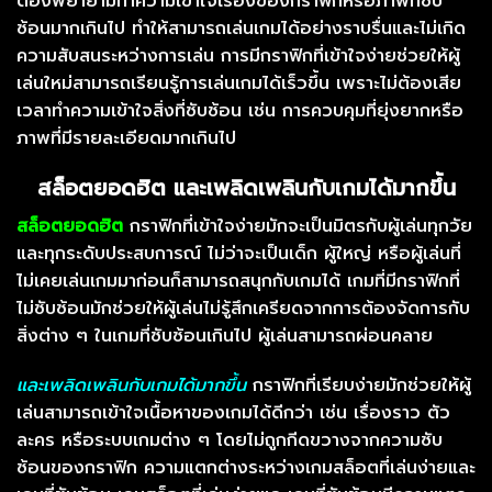
ต้องพยายามทำความเข้าใจเรื่องของกราฟิกหรือภาพที่ซับ
ซ้อนมากเกินไป ทำให้สามารถเล่นเกมได้อย่างราบรื่นและไม่เกิด
ความสับสนระหว่างการเล่น
การมีกราฟิกที่เข้าใจง่ายช่วยให้ผู้
เล่นใหม่สามารถเรียนรู้การเล่นเกมได้เร็วขึ้น เพราะไม่ต้องเสีย
เวลาทำความเข้าใจสิ่งที่ซับซ้อน เช่น การควบคุมที่ยุ่งยากหรือ
ภาพที่มีรายละเอียดมากเกินไป
สล็อตยอดฮิต และเพลิดเพลินกับเกมได้มากขึ้น
สล็อตยอดฮิต
กราฟิกที่เข้าใจง่ายมักจะเป็นมิตรกับผู้เล่นทุกวัย
และทุกระดับประสบการณ์ ไม่ว่าจะเป็นเด็ก ผู้ใหญ่ หรือผู้เล่นที่
ไม่เคยเล่นเกมมาก่อนก็สามารถสนุกกับเกมได้
เกมที่มีกราฟิกที่
ไม่ซับซ้อนมักช่วยให้ผู้เล่นไม่รู้สึกเครียดจากการต้องจัดการกับ
สิ่งต่าง ๆ ในเกมที่ซับซ้อนเกินไป ผู้เล่นสามารถผ่อนคลาย
และเพลิดเพลินกับเกมได้มากขึ้น
กราฟิกที่เรียบง่ายมักช่วยให้ผู้
เล่นสามารถเข้าใจเนื้อหาของเกมได้ดีกว่า เช่น เรื่องราว ตัว
ละคร หรือระบบเกมต่าง ๆ โดยไม่ถูกกีดขวางจากความซับ
ซ้อนของกราฟิก
ความแตกต่างระหว่างเกมสล็อตที่เล่นง่ายและ