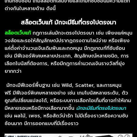
เกมที่ซับซ้อน
เกมสล็อตที่เล่นง่ายและเกมที่ซับซ้อนมีความแตก
ต่างกันในหลายด้าน ดังนี้
สล็อตเว็บแท้ มักจะมีธีมที่ตรงไปตรงมา
สล็อตเว็บแท้
กฎการเล่นมักจะตรงไปตรงมา เช่น เพียงแค่หมุน
วงล้อและรอให้สัญลักษณ์ปรากฏตรงตามไลน์จ่าย หรือเพียง
แค่ตั้งค่าจำนวนเงินเดิมพันและกดหมุน
มีกฎเกณฑ์ที่ซับซ้อน
เช่น มีฟีเจอร์พิเศษหลายประเภท, สัญลักษณ์หลายชนิด, การ
เลือกโบนัสที่ต้องการ, หรือมีกฎการคำนวณเงินรางวัลที่ยุ่ง
ยากกว่า
มักจะมีฟีเจอร์พื้นฐาน เช่น Wild, Scatter, และการหมุน
ฟรี
มีฟีเจอร์พิเศษหลายอย่าง เช่น เกมโบนัสหลายระดับ, ตัว
คูณที่เปลี่ยนแปลงได้, หรือระบบการเลือกไอเท็มที่อาจทำให้เกม
มีหลายรอบหรือมีทางเลือกมากขึ้น
มักจะมีธีมที่ตรงไปตรงมา
เช่น ผลไม้, เพชร, หรือสัตว์น่ารัก ไม่มีเรื่องราวหรือความซับ
ซ้อนมาก
มีการออกแบบที่มีเรื่องราว