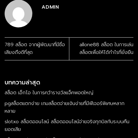
ADMIN
789 สล็อต จากผู้พัฒนาที่มีชื่อ
allone88 สล็อต ในการเล่น
เสียงถึงดีที่สุด
สล็อตเพื่อให้ได้กำไรที่ยั่งยืน
บทความล่าสุด
สล็อต เอ็กโอ ในการคว้ารางวัลแจ็คพอตใหญ่
pgสล็อตแตกง่าย เกมสล็อตจ่ายเงินง่ายที่มีฟีเจอร์พิเศษหลาก
หลาย
slotxo สล็อตออนไลน์ สล็อตออนไลน์จ่ายจริงทุกบิลกับระบบคืน
ยอดเสีย