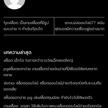
fynสล็อต เป็นเกมสล็อตที่มีรูป
แทงบอลออนไลน์77 พนัน
แบบง่าย ๆ ทำเงินก้อนโต
ฟุตบอลมีความเฟื่องฟูอย่างมาก
บทความล่าสุด
สล็อต เอ็กโอ ในการคว้ารางวัลแจ็คพอตใหญ่
pgสล็อตแตกง่าย เกมสล็อตจ่ายเงินง่ายที่มีฟีเจอร์พิเศษหลาก
หลาย
slotxo สล็อตออนไลน์ สล็อตออนไลน์จ่ายจริงทุกบิลกับระบบคืน
ยอดเสีย
สล็อตแตกง่าย pg เล่นสล็อตทุนน้อย ทำยังไงไม่ให้หมดตัว
เกมสล็อต วอเลท วิธีเพิ่มโอกาสชนะสล็อตออนไลน์จ่ายจริงทุกบิล