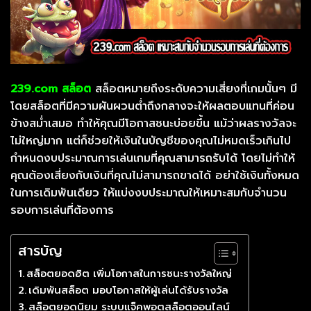
239.com สล็อต
สล็อตหมายถึงระดับความเสี่ยงที่เกมนั้นๆ มี
โดยสล็อตที่มีความผันผวนต่ำถึงกลางจะให้ผลตอบแทนที่ค่อน
ข้างสม่ำเสมอ ทำให้คุณมีโอกาสชนะบ่อยขึ้น แม้ว่าผลรางวัลจะ
ไม่ใหญ่มาก แต่ก็ช่วยให้เงินในบัญชีของคุณไม่หมดเร็วเกินไป
กำหนดงบประมาณการเล่นเกมที่คุณสามารถรับได้ โดยไม่ทำให้
คุณต้องเสี่ยงกับเงินที่คุณไม่สามารถขาดได้
อย่าใช้เงินทั้งหมด
ในการเดิมพันเดียว ให้แบ่งงบประมาณให้เหมาะสมกับจำนวน
รอบการเล่นที่ต้องการ
สารบัญ
สล็อตยอดฮิต เพิ่มโอกาสในการชนะรางวัลใหญ่
เดิมพันสล็อต มอบโอกาสให้ผู้เล่นได้รับรางวัล
สล็อตยอดนิยม ระบบแจ็คพอตสล็อตออนไลน์