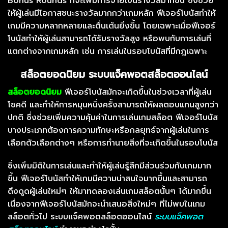
Bonus Rounds ที่จะเพิ่มการจ่ายเงินรางวัลมากขึ้น ซึ่งช่วย
ให้ผู้เล่นมีโอกาสชนะรางวัลมากกว่าเกมหลัก
ฟีเจอร์โบนัสทำให้
เกมมีความหลากหลายและตื่นเต้นยิ่งขึ้น โดยเฉพาะเมื่อฟีเจอร์
โบนัสทำให้ผู้เล่นสามารถได้รับรางวัลสูง หรือพบกับการเล่นที่
แตกต่างจากเกมหลัก เช่น การเล่นในรอบโบนัสที่มีกฎเฉพาะ
สล็อตยอดนิยม ระบบแจ็คพอตสล็อตออนไลน์
สล็อตยอดนิยม
ฟีเจอร์โบนัสมักจะเกิดขึ้นในช่วงเวลาที่ผู้เล่น
โชคดี และทำให้การหมุนหนึ่งครั้งสามารถให้ผลตอบแทนสูงกว่า
ปกติ ซึ่งช่วยเพิ่มความคุ้มค่าในการเล่นเกมสล็อต
ฟีเจอร์โบนัส
บางประเภทต้องการความทักษะหรือกลยุทธ์จากผู้เล่นในการ
เลือกตัวเลือกต่างๆ หรือการทำนายสิ่งที่จะเกิดขึ้นในรอบโบนัส
ซึ่งเพิ่มมิติในการเล่นและทำให้ผู้เล่นรู้สึกมีส่วนร่วมกับเกมมาก
ขึ้น
ฟีเจอร์โบนัสทำให้เกมมีความน่าสนใจมากขึ้นและสามารถ
ดึงดูดผู้เล่นใหม่ๆ ให้มาทดลองเล่นเกมสล็อตนั้นๆ ได้มากขึ้น
เนื่องจากฟีเจอร์โบนัสมักจะนำเสนอสิ่งใหม่ๆ ที่ไม่พบในเกม
สล็อตทั่วไป
ระบบแจ็คพอตสล็อตออนไลน์
ระบบแจ็คพอต