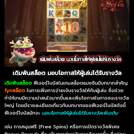
เดิมพันสล็อต มอบโอกาสให้ผู้เล่นได้รับรางวัล
เดิมพันสล็อต
ฟีเจอร์โบนัสในเกมสล็อตแมชชีนมีบทบาทสำคัญ
fynสล็อต
ในการเพิ่มการจ่ายเงินรางวัลให้กับผู้เล่น ซึ่งช่วย
ทำให้เกมมีความน่าสนใจมากขึ้นและเพิ่มโอกาสในการชนะรางวัล
ใหญ่ โดยมีรายละเอียดเกี่ยวกับบทบาทของฟีเจอร์โบนัสดังนี้
ฟีเจอร์โบนัสมักจะ
มอบโอกาสให้ผู้เล่นได้รับรางวัลเพิ่มเติม
เช่น การหมุนฟรี (Free Spins) หรือการเปิดรางวัลพิเศษ