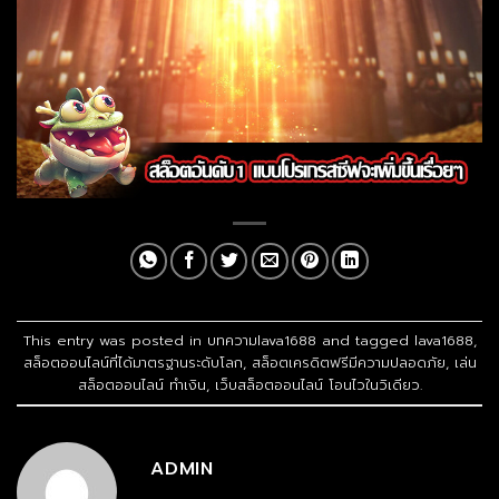
This entry was posted in
บทความlava1688
and tagged
lava1688
,
สล็อตออนไลน์ที่ได้มาตรฐานระดับโลก
,
สล็อตเครดิตฟรีมีความปลอดภัย
,
เล่น
สล็อตออนไลน์ ทำเงิน
,
เว็บสล็อตออนไลน์ โอนไวในวิเดียว
.
ADMIN